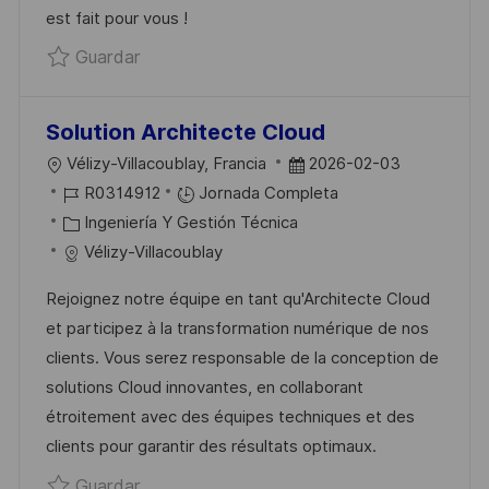
est fait pour vous !
E
Í
B
Guardar Chef de projet technique (SEM) 
Guardar
O
A
L
I
C
Solution Architecte Cloud
A
U
F
Vélizy-Villacoublay, Francia
2026-02-03
C
B
I
E
R0314912
Jornada Completa
I
I
D
C
C
Ingeniería Y Gestión Técnica
Ó
C
D
A
H
Vélizy-Villacoublay
N
A
E
T
A
Rejoignez notre équipe en tant qu'Architecte Cloud
C
E
E
D
et participez à la transformation numérique de nos
I
M
G
E
clients. Vous serez responsable de la conception de
Ó
P
O
P
solutions Cloud innovantes, en collaborant
N
L
R
U
étroitement avec des équipes techniques et des
E
Í
B
clients pour garantir des résultats optimaux.
O
A
L
Guardar Solution Architecte Cloud R03149
Guardar
I