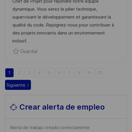
Chef de Projet pour rejoindre notre équipe
I
M
G
E
dynamique. Vous serez le pilier technique,
Ó
P
O
P
supervisant le développement et garantissant la
N
L
R
U
qualité du code. Rejoignez-nous pour contribuer à
E
Í
B
des projets innovants dans un environnement
O
A
L
inclusif.
I
Guardar Tech Lead & Project Manager Br
Guardar
C
A
C
1
2
3
4
5
6
7
8
9
10
I
Ó
Siguiente
N
Crear alerta de empleo
Alerta de trabajo creada correctamente