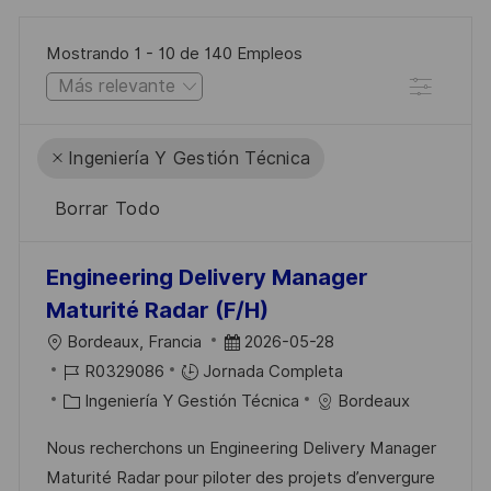
Mostrando
1
-
10
de
140
Empleos
Filtro
Ingeniería Y Gestión Técnica
Borrar Todo
the
No
Engineering Delivery Manager
results
result
Maturité Radar (F/H)
are
found
U
F
Bordeaux, Francia
2026-05-28
updated
B
I
E
R0329086
Jornada Completa
I
D
C
C
Ingeniería Y Gestión Técnica
Bordeaux
C
D
A
H
Nous recherchons un Engineering Delivery Manager
A
E
T
A
Maturité Radar pour piloter des projets d’envergure
C
E
E
D