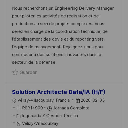
C
D
A
H
Nous recherchons un Engineering Delivery Manager
A
E
T
A
pour piloter les activités de réalisation et de
C
E
E
D
production au sein de projets complexes. Vous
I
M
G
E
serez en charge de la coordination technique, de
Ó
P
O
P
l'établissement des devis et du reporting vers
N
L
R
U
l'équipe de management. Rejoignez-nous pour
E
Í
B
contribuer à des solutions innovantes dans le
O
A
L
secteur de la défense.
I
Guardar Engineering Delivery Manager Of
Guardar
C
A
C
Solution Architecte Data/IA (H/F)
I
U
F
Vélizy-Villacoublay, Francia
2026-02-03
Ó
B
I
E
R0314909
Jornada Completa
N
I
D
C
C
Ingeniería Y Gestión Técnica
C
D
A
H
Vélizy-Villacoublay