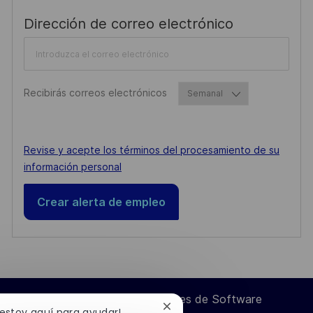
Required
Dirección de correo electrónico
Required
Recibirás correos electrónicos
Required
Revise y acepte los términos del procesamiento de su
información personal
Crear alerta de empleo
Ingeniero de Componentes de Software
Cerrar
 estoy aquí para ayudar!