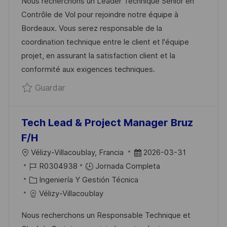
Nous recherchons un Leader Technique Senior en
A
E
T
A
Contrôle de Vol pour rejoindre notre équipe à
C
E
E
D
Bordeaux. Vous serez responsable de la
I
M
G
E
coordination technique entre le client et l'équipe
Ó
P
O
P
projet, en assurant la satisfaction client et la
N
L
R
U
conformité aux exigences techniques.
E
Í
B
Guardar Expatriation Chine - Senior Techn
Guardar
O
A
L
I
C
Tech Lead & Project Manager Bruz
A
F/H
C
U
F
Vélizy-Villacoublay, Francia
2026-03-31
I
B
I
E
R0304938
Jornada Completa
Ó
I
D
C
C
Ingeniería Y Gestión Técnica
N
C
D
A
H
Vélizy-Villacoublay
A
E
T
A
Nous recherchons un Responsable Technique et
C
E
E
D