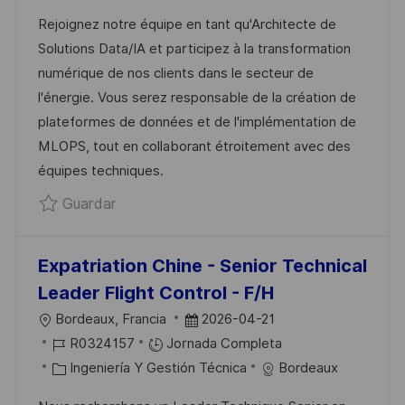
A
E
T
A
Rejoignez notre équipe en tant qu'Architecte de
C
E
E
D
Solutions Data/IA et participez à la transformation
I
M
G
E
numérique de nos clients dans le secteur de
Ó
P
O
P
l'énergie. Vous serez responsable de la création de
N
L
R
U
plateformes de données et de l'implémentation de
E
Í
B
MLOPS, tout en collaborant étroitement avec des
O
A
L
équipes techniques.
I
Guardar Solution Architecte Data/IA (H/
Guardar
C
A
C
Expatriation Chine - Senior Technical
I
Leader Flight Control - F/H
Ó
U
F
Bordeaux, Francia
2026-04-21
N
B
I
E
R0324157
Jornada Completa
I
D
C
C
Ingeniería Y Gestión Técnica
Bordeaux
C
D
A
H