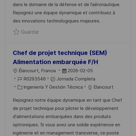
dans le domaine de la défense et de l’aéronautique.
I
M
G
E
Rejoignez une équipe dynamique et contribuez à
Ó
P
O
P
des innovations technologiques majeures.
N
L
R
U
Guardar Engineering Delivery Manager Ma
Guardar
E
Í
B
O
A
L
I
Chef de projet technique (SEM)
C
Alimentation embarquée F/H
A
U
F
Élancourt, Francia
2026-02-05
C
B
I
E
R0293546
Jornada Completa
I
I
D
C
C
Ingeniería Y Gestión Técnica
Elancourt
Ó
C
D
A
H
N
Rejoignez notre équipe dynamique en tant que Chef
A
E
T
A
de projet technique pour piloter le développement
C
E
E
D
d'alimentations embarquées dans des produits
I
M
G
E
optroniques. Si vous avez une solide expérience en
Ó
P
O
P
ingénierie et en management transverse, ce poste
N
L
R
U