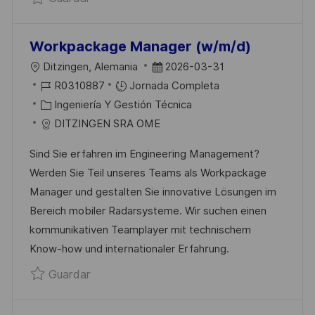
C
A
Workpackage Manager (w/m/d)
C
U
F
Ditzingen, Alemania
2026-03-31
I
B
I
E
R0310887
Jornada Completa
Ó
I
D
C
C
Ingeniería Y Gestión Técnica
N
C
D
A
H
DITZINGEN SRA OME
A
E
T
A
Sind Sie erfahren im Engineering Management?
C
E
E
D
Werden Sie Teil unseres Teams als Workpackage
I
M
G
E
Manager und gestalten Sie innovative Lösungen im
Ó
P
O
P
Bereich mobiler Radarsysteme. Wir suchen einen
N
L
R
U
kommunikativen Teamplayer mit technischem
E
Í
B
Know-how und internationaler Erfahrung.
O
A
L
Guardar Workpackage Manager (w/m/d) 
Guardar
I
C
A