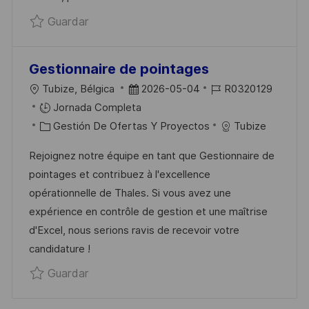
I
Guardar Responsable de programmes Energi
Guardar
C
A
C
Gestionnaire de pointages
I
U
F
I
Tubize, Bélgica
2026-05-04
R0320129
Ó
B
E
D
Jornada Completa
N
I
C
C
D
Gestión De Ofertas Y Proyectos
Tubize
C
A
H
E
Rejoignez notre équipe en tant que Gestionnaire de
A
T
A
E
pointages et contribuez à l'excellence
C
E
D
M
opérationnelle de Thales. Si vous avez une
I
G
E
P
expérience en contrôle de gestion et une maîtrise
Ó
O
P
L
d'Excel, nous serions ravis de recevoir votre
N
R
U
E
candidature !
Í
B
O
Guardar Gestionnaire de pointages R0320
Guardar
A
L
I