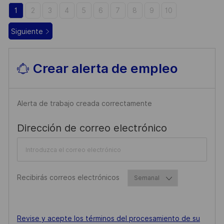
C
1
2
3
4
5
6
7
8
9
10
A
C
Siguiente
I
Ó
Crear alerta de empleo
N
Alerta de trabajo creada correctamente
Required
Dirección de correo electrónico
Required
Recibirás correos electrónicos
Required
Revise y acepte los términos del procesamiento de su