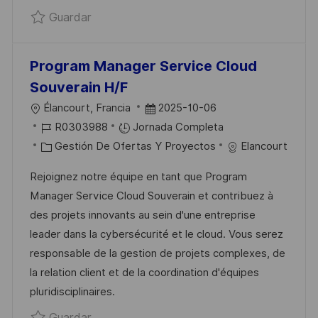
Guardar Manager Avant-Vente IS-IT H/F
Guardar
O
A
L
I
C
Program Manager Service Cloud
A
Souverain H/F
C
U
F
Élancourt, Francia
2025-10-06
I
B
I
E
R0303988
Jornada Completa
Ó
I
D
C
C
Gestión De Ofertas Y Proyectos
Elancourt
N
C
D
A
H
Rejoignez notre équipe en tant que Program
A
E
T
A
Manager Service Cloud Souverain et contribuez à
C
E
E
D
des projets innovants au sein d'une entreprise
I
M
G
E
leader dans la cybersécurité et le cloud. Vous serez
Ó
P
O
P
responsable de la gestion de projets complexes, de
N
L
R
U
la relation client et de la coordination d'équipes
E
Í
B
pluridisciplinaires.
O
A
L
Guardar Program Manager Service Cloud 
Guardar