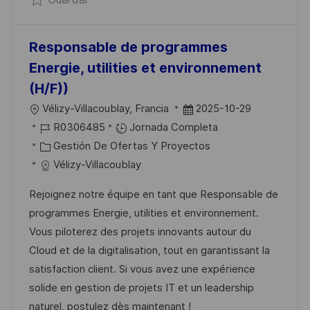
I
C
A
Responsable de programmes
C
Energie, utilities et environnement
I
(H/F))
Ó
U
F
Vélizy-Villacoublay, Francia
2025-10-29
N
B
I
E
R0306485
Jornada Completa
I
D
C
C
Gestión De Ofertas Y Proyectos
C
D
A
H
Vélizy-Villacoublay
A
E
T
A
Rejoignez notre équipe en tant que Responsable de
C
E
E
D
programmes Energie, utilities et environnement.
I
M
G
E
Vous piloterez des projets innovants autour du
Ó
P
O
P
Cloud et de la digitalisation, tout en garantissant la
N
L
R
U
satisfaction client. Si vous avez une expérience
E
Í
B
solide en gestion de projets IT et un leadership
O
A
L
naturel, postulez dès maintenant !