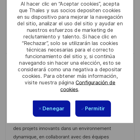
I
M
G
E
Al hacer clic en “Aceptar cookies”, acepta
piloterez des projets innovants, gérerez des
Ó
P
O
P
que Thales y sus socios depositen cookies
équipes et assurerez la satisfaction client. Si vous
en su dispositivo para mejorar la navegación
N
L
R
U
avez une solide expérience en gestion de projet et
del sitio, analizar el uso del sitio y ayudar en
E
Í
B
nuestros esfuerzos de marketing de
en électronique, postulez dès maintenant !
O
A
L
reclutamiento y talento. Si hace clic en
Guardar Bid & Project Manager Pôle Spac
Guardar
I
“Rechazar”, solo se utilizarán las cookies
técnicas necesarias para el correcto
C
funcionamiento del sitio y, si continúa
A
navegando sin hacer una elección, esto se
Program Manager Finances
C
considerará como una negativa a depositar
U
F
Vélizy-Villacoublay, Francia
2025-11-24
cookies. Para obtener más información,
I
B
I
E
R0308593
Jornada Completa
visite nuestra página
Configuración de
Ó
cookies
.
I
D
C
C
Gestión De Ofertas Y Proyectos
N
C
D
A
H
Vélizy-Villacoublay
A
E
T
A
Denegar
Permitir
Rejoignez notre équipe en tant que Responsable de
C
E
E
D
programmes Finance et Services. Vous piloterez
I
M
G
E
des projets innovants dans un environnement
Ó
P
O
P
dynamique, en collaborant avec des équipes