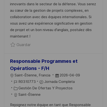
innovants dans le secteur de la défense. Vous serez
I
M
G
E
au cœur de la gestion de projets complexes, en
Ó
P
O
P
collaboration avec des équipes internationales. Si
N
L
R
U
vous avez une expérience significative en gestion
E
Í
B
de projet et un bon niveau d'anglais, postulez dès
O
A
L
maintenant !
I
Guardar Responsable Projet Offsets Expo
Guardar
C
A
C
Responsable Programmes et
I
Opérations - F/H
Ó
U
F
Saint-Étienne, Francia
2026-04-09
N
B
I
E
R0310773
Jornada Completa
I
D
C
C
Gestión De Ofertas Y Proyectos
C
D
A
H
Saint-Étienne
A
E
T
A
Rejoignez notre équipe en tant que Responsable