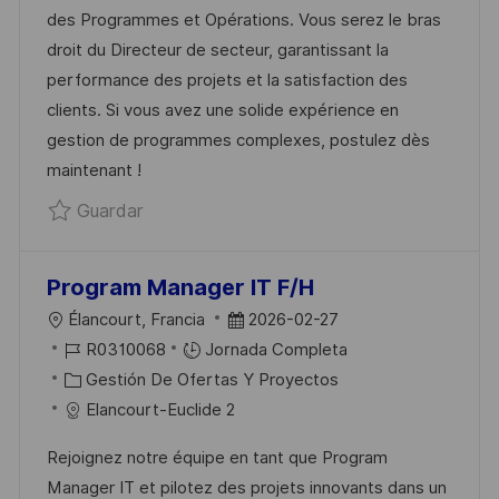
C
E
E
D
des Programmes et Opérations. Vous serez le bras
I
M
G
E
droit du Directeur de secteur, garantissant la
Ó
P
O
P
performance des projets et la satisfaction des
N
L
R
U
clients. Si vous avez une solide expérience en
E
Í
B
gestion de programmes complexes, postulez dès
O
A
L
maintenant !
I
Guardar Responsable Programmes et Opér
Guardar
C
A
C
Program Manager IT F/H
I
U
F
Élancourt, Francia
2026-02-27
Ó
B
I
E
R0310068
Jornada Completa
N
I
D
C
C
Gestión De Ofertas Y Proyectos
C
D
A
H
Elancourt-Euclide 2
A
E
T
A
Rejoignez notre équipe en tant que Program
C
E
E
D
Manager IT et pilotez des projets innovants dans un
I
M
G
E