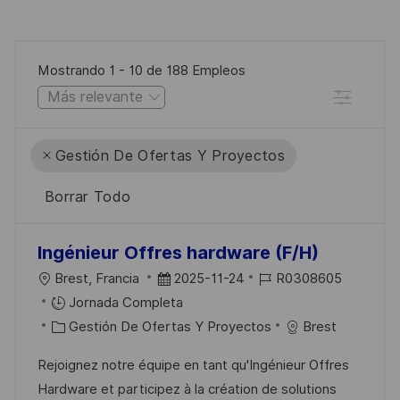
Mostrando
1
-
10
de
188
Empleos
Filtro
Gestión De Ofertas Y Proyectos
Borrar Todo
the
No
Ingénieur Offres hardware (F/H)
results
result
U
F
I
Brest, Francia
2025-11-24
R0308605
are
found
B
E
D
Jornada Completa
updated
I
C
C
D
Gestión De Ofertas Y Proyectos
Brest
C
A
H
E
Rejoignez notre équipe en tant qu'Ingénieur Offres
A
T
A
E
Hardware et participez à la création de solutions
C
E
D
M