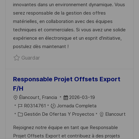
innovantes dans un environnement dynamique. Vous
I
G
E
P
serez responsable de la gestion des offres
Ó
O
P
L
matérielles, en collaboration avec des équipes
N
R
U
E
techniques et commerciales. Si vous avez une solide
Í
B
O
expérience en électronique et un esprit d'initiative,
A
L
postulez dès maintenant !
I
Guardar Ingénieur Offres hardware (F/H)
Guardar
C
A
C
Responsable Projet Offsets Export
I
F/H
Ó
U
F
Élancourt, Francia
2026-03-19
N
B
I
E
R0314761
Jornada Completa
I
D
C
C
Gestión De Ofertas Y Proyectos
Elancourt
C
D
A
H
Rejoignez notre équipe en tant que Responsable
A
E
T
A
Projet Offsets Export et contribuez à des projets
C
E
E
D