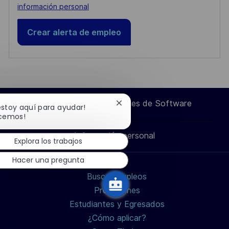
información personal
Crear alerta de empleo
Ingeniero de Componentes de Software
Cerrar
 estoy aquí para ayudar!
notificación
cemos!
de
chatbot
Información personal
Explora los trabajos
Hacer una pregunta
Buscar empleos
Profesiones
Estudiantes y Egresados
¿Cómo aplicar?