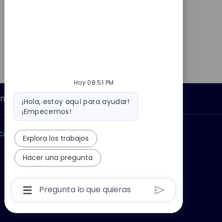
Hoy 08:51 PM
Mensaje
Información personal
¡Hola, estoy aquí para ayudar!
del
¡Empecemos!
bot
car?
Grupo Thales
Explora los trabajos
Hacer una pregunta
Cuadro
De
Entrada
De
Usuario