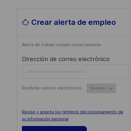
E
Software
(
388
)
O
P
M
S
L
P
E
Crear alerta de empleo
L
O
E
S
O
S
Alerta de trabajo creada correctamente
Requir
Dirección de correo electrónico
Required
Recibirás correos electrónicos
Required
Revise y acepte los términos del procesamiento de
su información personal