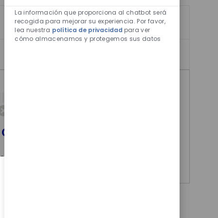
Sonidos
de
La información que proporciona al chatbot será
chatbot
recogida para mejorar su experiencia. Por favor,
Ordenar por
lea nuestra
política de privacidad
para ver
habilitados
cómo almacenamos y protegemos sus datos
 criterios de búsqueda.
ue de nuevo.