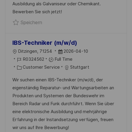
N
Ausbildung als Galvaniseur oder Chemikant.
I
V
G
Bewerben Sie sich jetzt!
E
E
Speichern Oberflächenbeschichter (m/w
Speichern
R
Ö
F
IBS-Techniker (m/w/d)
F
O
D
Ditzingen, 71254
2026-04-10
E
R
J
A
R0324562
Full Time
N
T
O
K
T
Customer Service
Stuttgart
T
B
A
U
L
Wir suchen einen IBS-Techniker (m/w/d), der
-
T
M
I
eigenständig Reparatur- und Wartungsarbeiten an
I
E
D
C
Produkten und Systemen der Bundeswehr im
D
G
E
H
Bereich Radar und Funk durchführt. Wenn Sie über
O
R
U
eine elektronische Ausbildung und mehrjährige
R
V
N
Erfahrung in der Instandsetzung verfügen, freuen
I
E
G
wir uns auf Ihre Bewerbung!
E
R