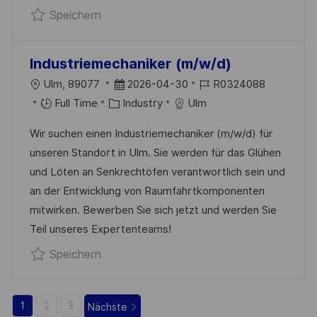
Speichern IBS-Techniker (m/w/d) R032
Speichern
Ö
F
F
Industriemechaniker (m/w/d)
E
O
D
J
Ulm, 89077
2026-04-30
R0324088
N
R
K
A
O
Full Time
Industry
Ulm
T
T
A
T
B
L
Wir suchen einen Industriemechaniker (m/w/d) für
T
U
-
I
unseren Standort in Ulm. Sie werden für das Glühen
E
M
I
C
und Löten an Senkrechtöfen verantwortlich sein und
G
D
D
H
an der Entwicklung von Raumfahrtkomponenten
O
E
U
mitwirken. Bewerben Sie sich jetzt und werden Sie
R
R
N
Teil unseres Expertenteams!
I
V
G
Speichern Industriemechaniker (m/w/d)
Speichern
E
E
R
Ö
1
2
3
Nächste
F