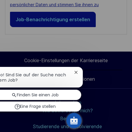
persönlicher Daten und stimmen Sie ihnen zu
Job-Benachrichtigung erstellen
Cookie-Einstellungen der Karriereseite
Chatbot-
lo! Sind Sie auf der Suche nach
Persönliche Informationen
Benachrichtigung
nem Job?
schließen
Finden Sie einen Job
Jobs suchen
Eine Frage stellen
Wie bewerbe ich mich?
Berufe
Studierende und Absolvierende