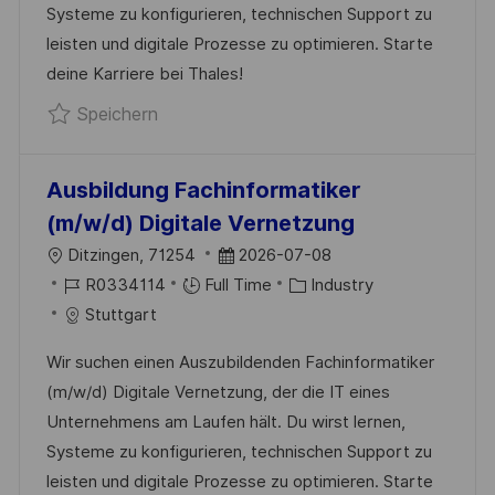
Systeme zu konfigurieren, technischen Support zu
R
R
leisten und digitale Prozesse zu optimieren. Starte
V
I
deine Karriere bei Thales!
E
E
Speichern Ausbildung Fachinformatiker 
Speichern
R
Ö
F
Ausbildung Fachinformatiker
F
(m/w/d) Digitale Vernetzung
E
O
D
Ditzingen, 71254
2026-07-08
N
R
J
A
K
R0334114
Full Time
Industry
T
T
O
T
A
Stuttgart
L
B
U
T
I
Wir suchen einen Auszubildenden Fachinformatiker
-
M
E
C
(m/w/d) Digitale Vernetzung, der die IT eines
I
D
G
H
Unternehmens am Laufen hält. Du wirst lernen,
D
E
O
U
Systeme zu konfigurieren, technischen Support zu
R
R
N
leisten und digitale Prozesse zu optimieren. Starte
V
I