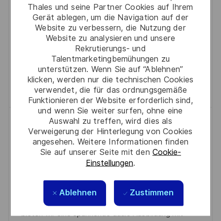
L
Wir suchen talentierte und innovationsfreudige junge
Thales und seine Partner Cookies auf Ihrem
T
U
-
I
Gerät ablegen, um die Navigation auf der
Menschen für eine umfassende Ausbildung zum
E
M
I
Website zu verbessern, die Nutzung der
C
Elektroniker für Informations- und Systemtechnik.
G
D
D
Website zu analysieren und unsere
H
Starte deine Karriere bei Thales Deutschland und
Rekrutierungs- und
O
E
U
Talentmarketingbemühungen zu
entwickle Lösungen für die datengestützte,
R
R
N
unterstützen. Wenn Sie auf “Ablehnen”
autonome Welt von morgen!
I
V
klicken, werden nur die technischen Cookies
G
Speichern Ausbildung zum Elektroniker 
Speichern
verwendet, die für das ordnungsgemäße
E
E
Funktionieren der Website erforderlich sind,
R
und wenn Sie weiter surfen, ohne eine
Ö
Auswahl zu treffen, wird dies als
Ausbildung Elektroniker für Geräte
F
Verweigerung der Hinterlegung von Cookies
und Systeme (m/w/d) - Start 2027
angesehen. Weitere Informationen finden
F
Sie auf unserer Seite mit den
Cookie-
O
D
J
Ulm, 89077
2026-03-17
R0321148
E
Einstellungen
.
R
K
A
O
Full Time
Industry
Ulm
N
T
A
T
B
T
Bist du bereit, deine Karriere als Elektroniker für
T
U
-
Ablehnen
Zustimmen
L
Geräte und Systeme zu starten? Bei Thales in Ulm
E
M
I
I
bieten wir eine spannende duale Ausbildung mit
G
D
D