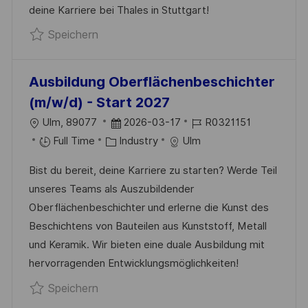
G
deine Karriere bei Thales in Stuttgart!
E
E
Speichern Ausbildung Fachinformatiker 
Speichern
R
Ö
F
Ausbildung Oberflächenbeschichter
F
(m/w/d) - Start 2027
E
O
D
J
Ulm, 89077
2026-03-17
R0321151
N
R
K
A
O
Full Time
Industry
Ulm
T
T
A
T
B
L
Bist du bereit, deine Karriere zu starten? Werde Teil
T
U
-
I
unseres Teams als Auszubildender
E
M
I
C
Oberflächenbeschichter und erlerne die Kunst des
G
D
D
H
Beschichtens von Bauteilen aus Kunststoff, Metall
O
E
U
und Keramik. Wir bieten eine duale Ausbildung mit
R
R
N
hervorragenden Entwicklungsmöglichkeiten!
I
V
G
Speichern Ausbildung Oberflächenbeschi
Speichern
E
E
R