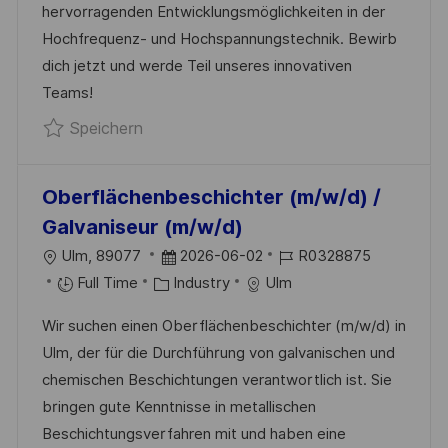
C
hervorragenden Entwicklungsmöglichkeiten in der
O
E
H
Hochfrequenz- und Hochspannungstechnik. Bewirb
R
R
U
dich jetzt und werde Teil unseres innovativen
I
V
N
Teams!
E
E
G
Speichern Ausbildung Elektroniker für 
Speichern
R
Ö
F
Oberflächenbeschichter (m/w/d) /
F
Galvaniseur (m/w/d)
E
O
D
J
Ulm, 89077
2026-06-02
R0328875
N
R
K
A
O
Full Time
Industry
Ulm
T
T
A
T
B
L
Wir suchen einen Oberflächenbeschichter (m/w/d) in
T
U
-
I
Ulm, der für die Durchführung von galvanischen und
E
M
I
C
chemischen Beschichtungen verantwortlich ist. Sie
G
D
D
H
bringen gute Kenntnisse in metallischen
O
E
U
Beschichtungsverfahren mit und haben eine
R
R