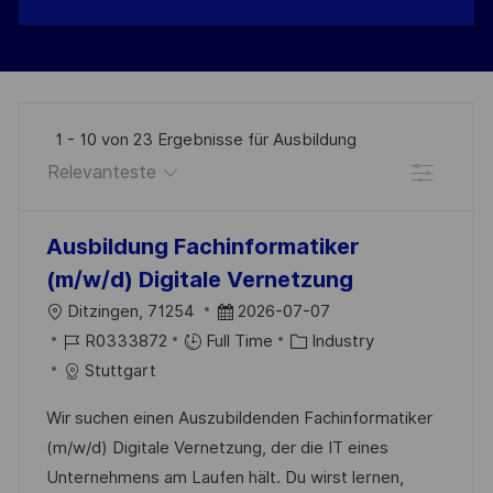
1
-
10
von
23
Ergebnisse
für
Ausbildung
Filter
the
No
Ausbildung Fachinformatiker
results
result
(m/w/d) Digitale Vernetzung
are
found
O
D
Ditzingen, 71254
2026-07-07
updated
R
J
A
K
R0333872
Full Time
Industry
T
O
T
A
Stuttgart
B
U
T
Wir suchen einen Auszubildenden Fachinformatiker
-
M
E
(m/w/d) Digitale Vernetzung, der die IT eines
I
D
G
Unternehmens am Laufen hält. Du wirst lernen,
D
E
O