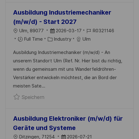
Ö
Ausbildung Industriemechaniker
F
(m/w/d) - Start 2027
F
O
D
J
Ulm, 89077
2026-03-17
R0321146
E
R
K
A
O
Full Time
Industry
Ulm
N
T
A
T
B
T
Ausbildung Industriemechaniker (m/w/d) - An
T
U
-
L
unserem Standort Ulm (Ref. Nr. Hier bist du richtig,
E
M
I
I
wenn du gemeinsam mit uns Wanderfeldröhren-
G
D
D
C
Verstärker entwickeln möchtest, die an Bord der
O
E
H
meisten Sate...
R
R
U
Speichern Ausbildung Industriemechanik
Speichern
I
V
N
E
E
G
R
Ausbildung Elektroniker (m/w/d) für
Ö
Geräte und Systeme
F
O
D
Ditzingen, 71254
2026-07-21