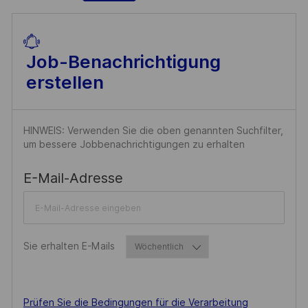
F
E
N
Job-Benachrichtigung
T
erstellen
L
I
C
HINWEIS: Verwenden Sie die oben genannten Suchfilter,
H
um bessere Jobbenachrichtigungen zu erhalten
U
Required
E-Mail-Adresse
N
G
Required
Sie erhalten E-Mails
Required
Prüfen Sie die Bedingungen für die Verarbeitung