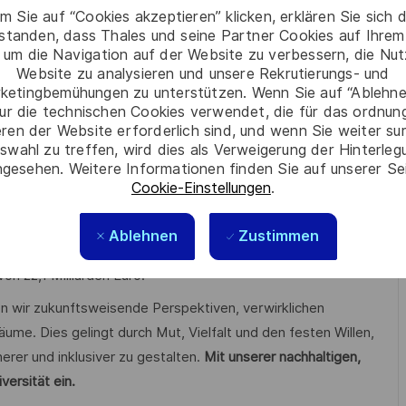
m Sie auf “Cookies akzeptieren” klicken, erklären Sie sich 
rstanden, dass Thales und seine Partner Cookies auf Ihrem
ule Carl Schäfer in Ludwigsburg und unseren Betrieb ergänzt
 um die Navigation auf der Website zu verbessern, die Nu
Website zu analysieren und unsere Rekrutierungs- und
it eine perfekte Kombination aus Theorie, Praxis und
ketingbemühungen zu unterstützen. Wenn Sie auf “Ablehnen
ur die technischen Cookies verwendet, die für das ordnu
eren der Website erforderlich sind, und wenn Sie weiter su
lifizierung zur:zum Meister:in der Fachrichtung
swahl zu treffen, wird dies als Verweigerung der Hinterle
technik oder ggf. ein Studium im Bereich der Elektrotechnik an
gesehen. Weitere Informationen finden Sie auf unserer Se
Cookie-Einstellungen
.
n Forschung und Entwicklung in Schlüsseltechnologien wie
Ablehnen
Zustimmen
loud-Technologien.
n 22,1 Milliarden Euro.
en wir zukunftsweisende Perspektiven, verwirklichen
äume. Dies gelingt durch Mut, Vielfalt und den festen Willen,
erer und inklusiver zu gestalten.
Mit unserer nachhaltigen,
versität ein.