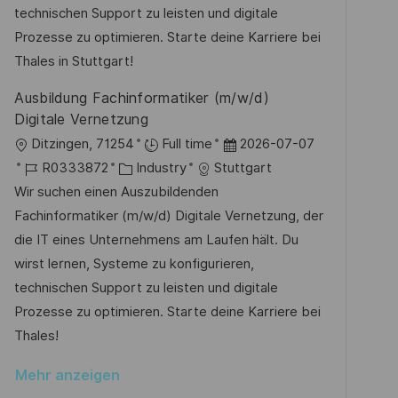
l
D
o
e
technischen Support zu leisten und digitale
i
r
r
Prozesse zu optimieren. Starte deine Karriere bei
c
i
V
Thales in Stuttgart!
h
e
e
Ausbildung Fachinformatiker (m/w/d)
u
r
Digitale Vernetzung
n
ö
O
D
Ditzingen, 71254
Full time
2026-07-07
g
f
r
J
K
a
R0333872
Industry
Stuttgart
f
t
o
a
t
Wir suchen einen Auszubildenden
e
b
t
u
Fachinformatiker (m/w/d) Digitale Vernetzung, der
n
-
e
m
die IT eines Unternehmens am Laufen hält. Du
t
I
g
d
wirst lernen, Systeme zu konfigurieren,
l
D
o
e
technischen Support zu leisten und digitale
i
r
r
Prozesse zu optimieren. Starte deine Karriere bei
c
i
V
Thales!
h
e
e
u
Mehr anzeigen
r
n