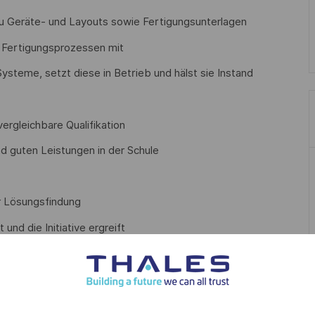
 Du Geräte- und Layouts sowie Fertigungsunterlagen
n Fertigungsprozessen mit
ysteme, setzt diese in Betrieb und hälst sie Instand
ergleichbare Qualifikation
d guten Leistungen in der Schule
r Lösungsfindung
nd die Initiative ergreift
r guter Leistung auf 3 Jahre ist möglich