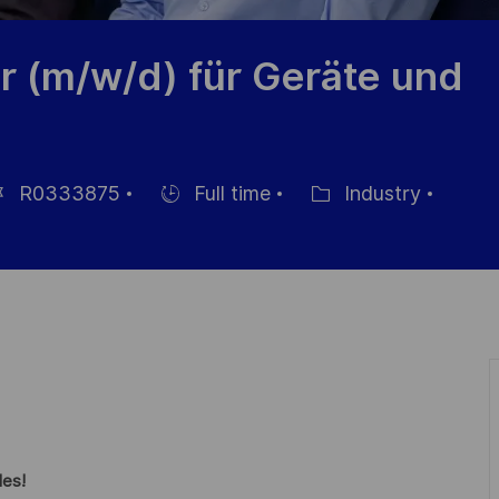
r (m/w/d) für Geräte und
R0333875
Full time
Industry
-
Einstellunngstyp
Kategorie
les!