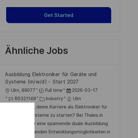
Get Started
Ähnliche Jobs
Ausbildung Elektroniker für Geräte und
Systeme (m/w/d) - Start 2027
O
D
Ulm, 89077
Full time
2026-03-17
r
J
K
a
R0321148
Industry
Ulm
t
o
a
t
Bist du bereit, deine Karriere als Elektroniker für
b
t
u
Geräte und Systeme zu starten? Bei Thales in
-
e
m
Ulm bieten wir eine spannende duale Ausbildung
I
g
d
mit hervorragenden Entwicklungsmöglichkeiten in