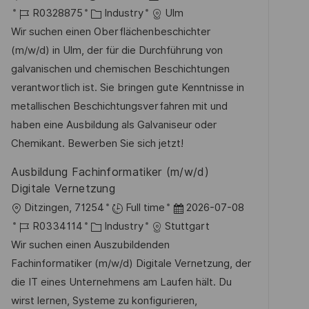
f
g
r
J
K
a
R0328875
Industry
Ulm
f
t
o
a
t
Wir suchen einen Oberflächenbeschichter
e
b
t
u
(m/w/d) in Ulm, der für die Durchführung von
n
-
e
m
galvanischen und chemischen Beschichtungen
t
I
g
d
verantwortlich ist. Sie bringen gute Kenntnisse in
l
D
o
e
metallischen Beschichtungsverfahren mit und
i
r
r
haben eine Ausbildung als Galvaniseur oder
c
i
V
Chemikant. Bewerben Sie sich jetzt!
h
e
e
Ausbildung Fachinformatiker (m/w/d)
u
r
Digitale Vernetzung
n
ö
O
D
Ditzingen, 71254
Full time
2026-07-08
g
f
r
J
K
a
R0334114
Industry
Stuttgart
f
t
o
a
t
Wir suchen einen Auszubildenden
e
b
t
u
Fachinformatiker (m/w/d) Digitale Vernetzung, der
n
-
e
m
die IT eines Unternehmens am Laufen hält. Du
t
I
g
d
wirst lernen, Systeme zu konfigurieren,