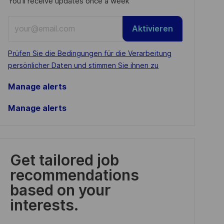
You'll receive updates once a week
Enter
Aktivieren
Email
address
Required
Prüfen Sie die Bedingungen für die Verarbeitung
(Required)
persönlicher Daten und stimmen Sie ihnen zu
Manage alerts
Manage alerts
Get tailored job
recommendations
based on your
interests.