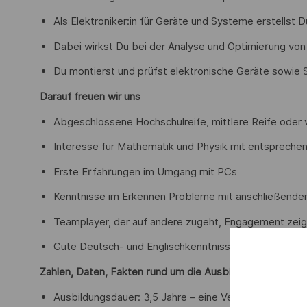
Als Elektroniker:in für Geräte und Systeme erstellst
Dabei wirkst Du bei der Analyse und Optimierung vo
Du montierst und prüfst elektronische Geräte sowie S
Darauf freuen wir uns
Abgeschlossene Hochschulreife, mittlere Reife oder v
Interesse für Mathematik und Physik mit entsprechen
Erste Erfahrungen im Umgang mit PCs
Kenntnisse im Erkennen Probleme mit anschließende
Teamplayer, der auf andere zugeht, Engagement zeigt u
Gute Deutsch- und Englischkenntnisse
Zahlen, Daten, Fakten rund um die Ausbildung:
Ausbildungsdauer: 3,5 Jahre – eine Verkürzung bei seh