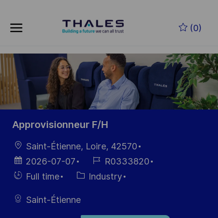
Skip to main content
Zum Hauptinhalt springen
(0)
-
-
Approvisionneur F/H
Ort
Saint-Étienne, Loire, 42570
Datum der
Job-
2026-07-07
R0333820
Veröffentlichung
ID
Einstellunngstyp
Kategorie
Full time
Industry
Saint-Étienne