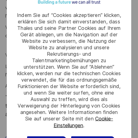
vous avez 7 ans d’expérience professionnelle dans
Indem Sie auf “Cookies akzeptieren” klicken,
l’approvisionnement.
erklären Sie sich damit einverstanden, dass
Vous maitrisez les outils du pack office ainsi que la supply
Thales und seine Partner Cookies auf Ihrem
Gerät ablegen, um die Navigation auf der
chain et ses enjeux ?
Website zu verbessern, die Nutzung der
Website zu analysieren und unsere
Rekrutierungs- und
Vous maitrisez l’anglais ?
Talentmarketingbemühungen zu
Le relationnel et le travail en équipe sont des atouts que
unterstützen. Wenn Sie auf “Ablehnen”
klicken, werden nur die technischen Cookies
l'on vous reconnait ?
verwendet, die für das ordnungsgemäße
Alors ce poste est fait pour vous !
Funktionieren der Website erforderlich sind,
und wenn Sie weiter surfen, ohne eine
Thales, entreprise Handi-Engagée, reconnait
Auswahl zu treffen, wird dies als
tous les talents. La diversité est notre meilleur
Verweigerung der Hinterlegung von Cookies
angesehen. Weitere Informationen finden
atout. Postulez et rejoignez nous !
Sie auf unserer Seite mit den
Cookie-
Einstellungen
.