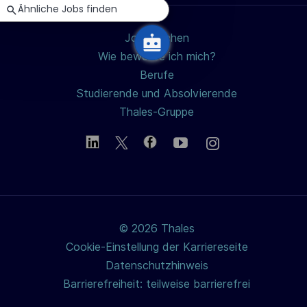
Ähnliche Jobs finden
n
g
Jobs suchen
Wie bewerbe ich mich?
Berufe
Studierende und Absolvierende
Thales-Gruppe
© 2026 Thales
Cookie-Einstellung der Karriereseite
Datenschutzhinweis
Barrierefreiheit: teilweise barrierefrei