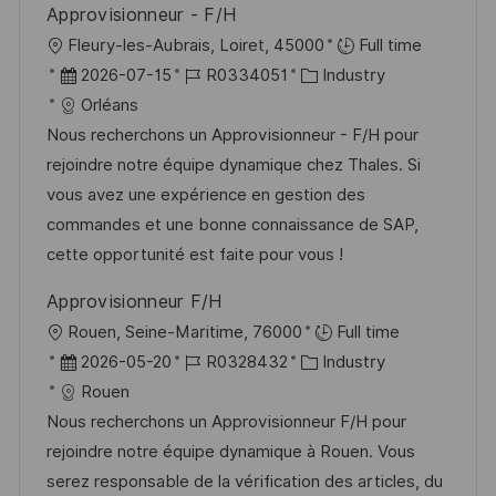
Approvisionneur - F/H
O
Fleury-les-Aubrais, Loiret, 45000
Full time
r
D
J
K
2026-07-15
R0334051
Industry
t
a
o
a
Orléans
t
b
t
Nous recherchons un Approvisionneur - F/H pour
u
-
e
rejoindre notre équipe dynamique chez Thales. Si
m
I
g
vous avez une expérience en gestion des
d
D
o
commandes et une bonne connaissance de SAP,
e
r
cette opportunité est faite pour vous !
r
i
Approvisionneur F/H
V
e
O
Rouen, Seine-Maritime, 76000
Full time
e
r
D
J
K
2026-05-20
R0328432
Industry
r
t
a
o
a
Rouen
ö
t
b
t
Nous recherchons un Approvisionneur F/H pour
f
u
-
e
rejoindre notre équipe dynamique à Rouen. Vous
f
m
I
g
serez responsable de la vérification des articles, du
e