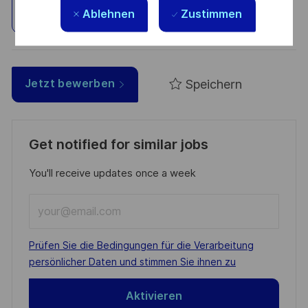
Ablehnen
Zustimmen
Standort erkunden
Speichern
Jetzt bewerben
Get notified for similar jobs
You'll receive updates once a week
Enter
Email
address
Required
Prüfen Sie die Bedingungen für die Verarbeitung
(Required)
persönlicher Daten und stimmen Sie ihnen zu
Aktivieren