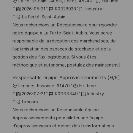
O
La Ferté-Saint-Aubin, Loiret, 45240
Full time
r
n
r
D
J
K
2026-05-21
R0328928
Industry
ö
g
t
a
o
a
La Ferté-Saint-Aubin
f
t
b
t
Nous recherchons un Réceptionnaire pour rejoindre
f
u
-
e
notre équipe à La Ferté-Saint-Aubin. Vous serez
e
m
I
g
responsable de la réception des marchandises, de
n
d
D
o
l'optimisation des espaces de stockage et de la
t
e
r
gestion des flux logistiques. Si vous êtes
l
r
i
méthodique et autonome, postulez dès maintenant !
i
V
e
c
Responsable équipe Approvisionnements (H/F)
e
h
O
Limours, Essonne, 91470
Full time
r
u
r
D
J
K
2026-07-21
R0333349
Industry
ö
n
t
a
o
a
Limours
f
g
t
b
t
Nous recherchons un Responsable équipe
f
u
-
e
Approvisionnements pour piloter une équipe
e
m
I
g
d'approvisionneurs et mener des transformations
n