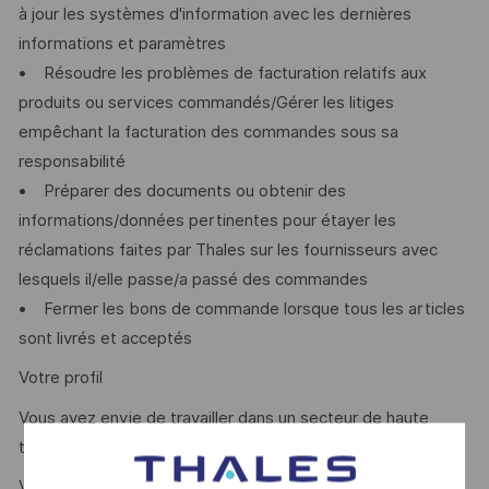
à jour les systèmes d'information avec les dernières
informations et paramètres
• Résoudre les problèmes de facturation relatifs aux
produits ou services commandés/Gérer les litiges
empêchant la facturation des commandes sous sa
responsabilité
• Préparer des documents ou obtenir des
informations/données pertinentes pour étayer les
réclamations faites par Thales sur les fournisseurs avec
lesquels il/elle passe/a passé des commandes
• Fermer les bons de commande lorsque tous les articles
sont livrés et acceptés
Votre profil
Vous avez envie de travailler dans un secteur de haute
technologie et particulièrement stimulant ?
Vous diplômé(e) d’un Bac+ 2 dans BTS / DUT logistique,