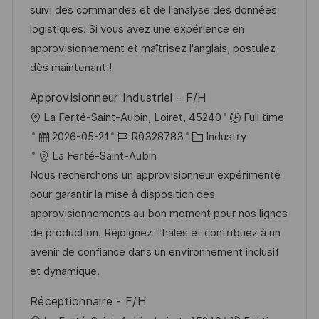
d
D
o
suivi des commandes et de l'analyse des données
n
e
r
logistiques. Si vous avez une expérience en
t
r
i
approvisionnement et maîtrisez l'anglais, postulez
l
V
e
dès maintenant !
i
e
c
Approvisionneur Industriel - F/H
r
h
O
La Ferté-Saint-Aubin, Loiret, 45240
Full time
ö
u
r
D
J
K
2026-05-21
R0328783
Industry
f
n
t
a
o
a
La Ferté-Saint-Aubin
f
g
t
b
t
Nous recherchons un approvisionneur expérimenté
e
u
-
e
pour garantir la mise à disposition des
n
m
I
g
approvisionnements au bon moment pour nos lignes
t
d
D
o
de production. Rejoignez Thales et contribuez à un
l
e
r
avenir de confiance dans un environnement inclusif
i
r
i
et dynamique.
c
V
e
h
Réceptionnaire - F/H
e
u