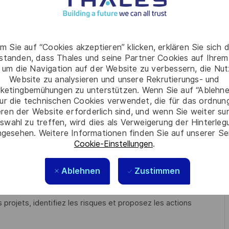
étroit avec les équipes réparties sur plusieurs sites (Valence,
s interfaces régulières, en présentiel (déplacements
s.
m Sie auf “Cookies akzeptieren” klicken, erklären Sie sich 
rstanden, dass Thales und seine Partner Cookies auf Ihrem
eront principalement axées sur la maturité technique des
 um die Navigation auf der Website zu verbessern, die Nu
Website zu analysieren und unsere Rekrutierungs- und
ketingbemühungen zu unterstützen. Wenn Sie auf “Ablehnen
qu’à la réalisation d’études et de simulations dans des domaines
ur die technischen Cookies verwendet, die für das ordnu
brouillage.
eren der Website erforderlich sind, und wenn Sie weiter su
swahl zu treffen, wird dies als Verweigerung der Hinterle
ons des produits attestant de la tenue « prédictive » des
gesehen. Weitere Informationen finden Sie auf unserer Se
ns rigoureuses).
Cookie-Einstellungen
.
privilégié des ingénieurs produits, électroniques et logiciels.
 de mise au point, d’intégration continue, de vérification des
Ablehnen
Zustimmen
s de Causes Racines (RCA).
rojets, identifiez les risques et proposez les actions