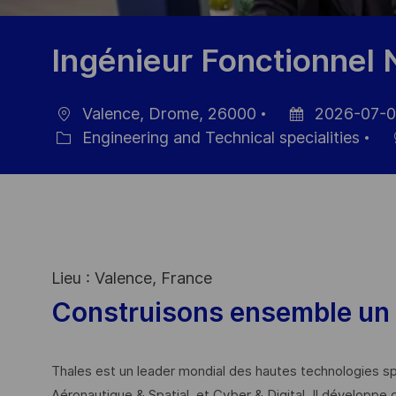
Ingénieur Fonctionnel 
Valence, Drome, 26000
2026-07-
Ort
Datum
Engineering and Technical specialities
Kategorie
der
Veröffentlichung
Lieu : Valence, France
Construisons ensemble un 
Thales est un leader mondial des hautes technologies spé
Aéronautique & Spatial, et Cyber & Digital. Il développe 