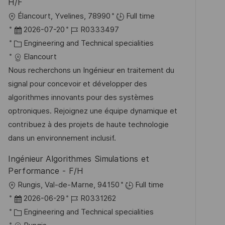
H/F
ö
O
Élancourt, Yvelines, 78990
Full time
f
r
D
J
2026-07-20
R0333497
f
t
a
K
o
Engineering and Technical specialities
e
t
a
b
Elancourt
n
u
t
-
Nous recherchons un Ingénieur en traitement du
t
m
e
I
signal pour concevoir et développer des
l
d
g
D
algorithmes innovants pour des systèmes
i
e
o
optroniques. Rejoignez une équipe dynamique et
c
r
r
contribuez à des projets de haute technologie
h
V
i
dans un environnement inclusif.
u
e
e
Ingénieur Algorithmes Simulations et
n
r
Performance - F/H
g
ö
O
Rungis, Val-de-Marne, 94150
Full time
f
r
D
J
2026-06-29
R0331262
f
t
a
K
o
Engineering and Technical specialities
e