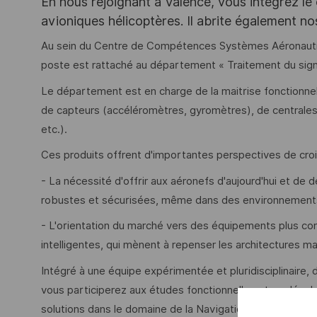
En nous rejoignant à Valence, vous intégrez le
avioniques hélicoptères. Il abrite également no
Au sein du Centre de Compétences Systèmes Aéronautique
poste est rattaché au département « Traitement du sign
Le département est en charge de la maitrise fonctionnell
de capteurs (accéléromètres, gyromètres), de centrale
etc.).
Ces produits offrent d'importantes perspectives de cro
- La nécessité d'offrir aux aéronefs d'aujourd'hui et d
robustes et sécurisées, même dans des environnements
- L'orientation du marché vers des équipements plus com
intelligentes, qui mènent à repenser les architectures ma
Intégré à une équipe expérimentée et pluridisciplinaire, 
vous participerez aux études fonctionnelles et au déve
solutions dans le domaine de la Navigation et ses capte