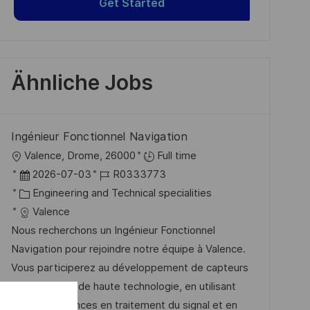
Get Started
Ähnliche Jobs
Ingénieur Fonctionnel Navigation
O
Valence, Drome, 26000
Full time
r
D
J
2026-07-03
R0333773
t
a
K
o
Engineering and Technical specialities
t
a
b
Valence
u
t
-
Nous recherchons un Ingénieur Fonctionnel
m
e
I
Navigation pour rejoindre notre équipe à Valence.
d
g
D
Vous participerez au développement de capteurs
e
o
de navigation de haute technologie, en utilisant
r
r
vos compétences en traitement du signal et en