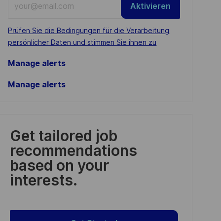
Aktivieren
Email
address
Required
Prüfen Sie die Bedingungen für die Verarbeitung
(Required)
persönlicher Daten und stimmen Sie ihnen zu
Manage alerts
Manage alerts
Get tailored job
recommendations
based on your
interests.