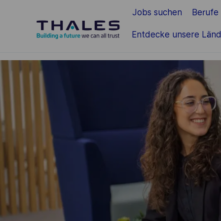
Jobs suchen
Berufe
Zum Hauptinhalt springen
Entdecke unsere Länd
-
-