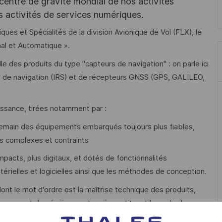
 centre de gravité mondial de nos activités
s activités de services numériques.
s et Spécialités de la division Avionique de Vol (FLX), le
al et Automatique ».
e des produits du type "capteurs de navigation" : on parle ici
s de navigation (IRS) et de récepteurs GNSS (GPS, GALILEO,
issance, tirées notamment par :
e demain des équipements embarqués toujours plus fiables,
 complexes et contraints
pacts, plus digitaux, et dotés de fonctionnalités
térielles et logicielles ainsi que les méthodes de conception.
dont le mot d'ordre est la maîtrise technique des produits,
loppement des équipements qui constituent le socle de nos
urs de haute technologie.