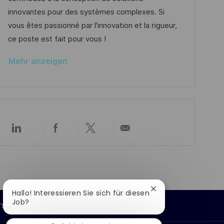
c
e
o
innovantes pour des systèmes complexes. Si
h
r
r
vous êtes passionné par l'innovation et la rigueur,
u
V
i
ce poste est fait pour vous !
n
e
e
g
Mehr anzeigen
r
ö
f
f
e
Über
Über
Über
Per
n
LinkedIn
Facebook
Twitter
E-
t
teilen
teilen
teilen
Mail
l
teilen
i
c
Chatbot-
Hallo! Interessieren Sie sich für diesen
h
Benachrichtigung
Job?
rsönliche Informationen
schließen
u