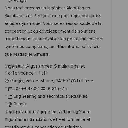
t
a
b
Rungis
n
u
t
-
Nous recherchons un Ingénieur Algorithmes
t
m
e
I
Simulations et Performance pour rejoindre notre
l
d
g
D
équipe dynamique. Vous serez responsable de la
i
e
o
conception et du développement de solutions
c
r
r
algorithmiques pour évaluer les performances de
h
V
i
systèmes complexes, en utilisant des outils tels
u
e
e
que Matlab et Simulink.
n
r
Ingénieur Algorithmes Simulations et
g
ö
Performance - F/H
f
O
Rungis, Val-de-Marne, 94150
Full time
f
r
D
J
2026-04-02
R0319775
e
t
a
K
o
Engineering and Technical specialities
n
t
a
b
Rungis
t
u
t
-
Rejoignez notre équipe en tant qu'Ingénieur
l
m
e
I
Algorithmes Simulations et Performance et
i
d
g
D
contribuez à la conception de solutions