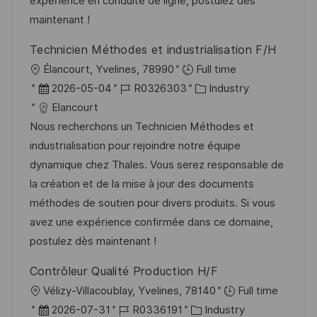
V
e
expérience en conduite de ligne, postulez dès
h
e
maintenant !
u
r
n
Technicien Méthodes et industrialisation F/H
ö
g
O
Élancourt, Yvelines, 78990
Full time
f
r
D
J
K
2026-05-04
R0326303
Industry
f
t
a
o
a
Elancourt
e
t
b
t
Nous recherchons un Technicien Méthodes et
n
u
-
e
industrialisation pour rejoindre notre équipe
t
m
I
g
dynamique chez Thales. Vous serez responsable de
l
d
D
o
la création et de la mise à jour des documents
i
e
r
méthodes de soutien pour divers produits. Si vous
c
r
i
avez une expérience confirmée dans ce domaine,
h
V
e
postulez dès maintenant !
u
e
n
Contrôleur Qualité Production H/F
r
g
O
Vélizy-Villacoublay, Yvelines, 78140
Full time
ö
r
D
J
K
2026-07-31
R0336191
Industry