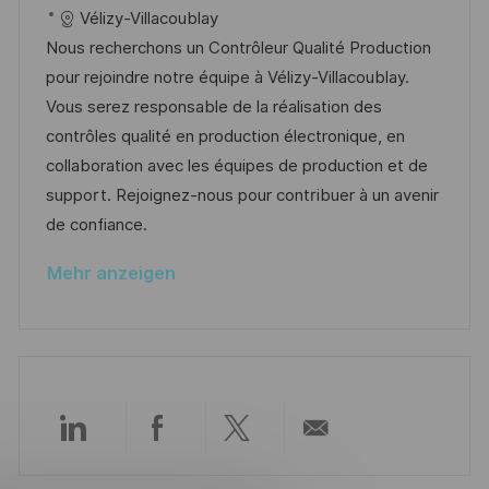
f
t
a
o
a
Vélizy-Villacoublay
f
t
b
t
Nous recherchons un Contrôleur Qualité Production
e
u
-
e
pour rejoindre notre équipe à Vélizy-Villacoublay.
n
m
I
g
Vous serez responsable de la réalisation des
t
d
D
o
contrôles qualité en production électronique, en
l
e
r
collaboration avec les équipes de production et de
i
r
i
support. Rejoignez-nous pour contribuer à un avenir
c
V
e
de confiance.
h
e
u
Mehr anzeigen
r
n
ö
g
f
f
e
n
Über
Über
Über
Per
t