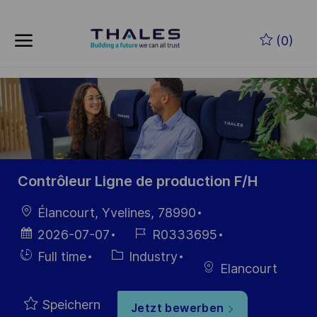
Skip to main content
Zum Hauptinhalt springen
(0)
-
-
Contrôleur Ligne de production F/H
Ort
Élancourt, Yvelines, 78990
Datum der
Job-
2026-07-07
R0333695
Veröffentlichung
ID
Einstellunngstyp
Kategorie
Full time
Industry
Elancourt
Speichern
Jetzt bewerben