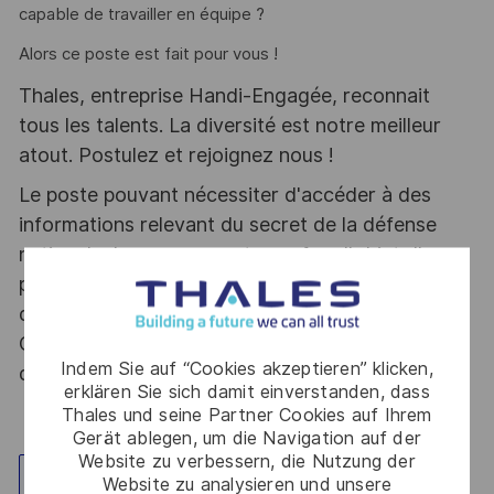
capable de travailler en équipe ?
Alors ce poste est fait pour vous !
Thales, entreprise Handi-Engagée, reconnait
tous les talents. La diversité est notre meilleur
atout. Postulez et rejoignez nous !
Le poste pouvant nécessiter d'accéder à des
informations relevant du secret de la défense
nationale, la personne retenue fera l'objet d'une
procédure d’habilitation, conformément aux
dispositions des articles R.2311-1 et suivants du
Code de la défense et de l’IGI 1300 SGDSN/PSE
Indem Sie auf “Cookies akzeptieren” klicken,
du 09 août 2021.
erklären Sie sich damit einverstanden, dass
Thales und seine Partner Cookies auf Ihrem
Gerät ablegen, um die Navigation auf der
Website zu verbessern, die Nutzung der
Standort erkunden
Website zu analysieren und unsere