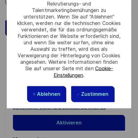
Rekrutierungs- und
Talentmarketingbemühungen zu
unterstützen. Wenn Sie auf “Ablehnen”
klicken, werden nur die technischen Cookies
Speichern
Jetzt bewerben
verwendet, die für das ordnungsgemäße
Funktionieren der Website erforderlich sind,
und wenn Sie weiter surfen, ohne eine
Auswahl zu treffen, wird dies als
Get notified for similar jobs
Verweigerung der Hinterlegung von Cookies
angesehen. Weitere Informationen finden
You'll receive updates once a week
Sie auf unserer Seite mit den
Cookie-
Einstellungen
.
Enter
Email
Ablehnen
Zustimmen
address
Required
Prüfen Sie die Bedingungen für die Verarbeitung
(Required)
persönlicher Daten und stimmen Sie ihnen zu
Aktivieren