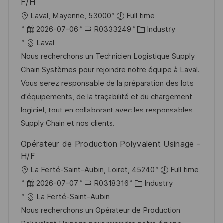
F/H
O
Laval, Mayenne, 53000
Full time
r
D
J
K
2026-07-06
R0333249
Industry
t
a
o
a
Laval
t
b
t
Nous recherchons un Technicien Logistique Supply
u
-
e
Chain Systèmes pour rejoindre notre équipe à Laval.
m
I
g
Vous serez responsable de la préparation des lots
d
D
o
d'équipements, de la traçabilité et du chargement
e
r
logiciel, tout en collaborant avec les responsables
r
i
Supply Chain et nos clients.
V
e
Opérateur de Production Polyvalent Usinage -
e
H/F
r
O
La Ferté-Saint-Aubin, Loiret, 45240
Full time
ö
r
D
J
K
2026-07-07
R0318316
Industry
f
t
a
o
a
La Ferté-Saint-Aubin
f
t
b
t
Nous recherchons un Opérateur de Production
e