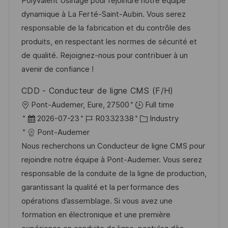
u
-
e
Polyvalent Usinage pour rejoindre notre équipe
n
m
I
g
dynamique à La Ferté-Saint-Aubin. Vous serez
t
d
D
o
responsable de la fabrication et du contrôle des
l
e
r
produits, en respectant les normes de sécurité et
i
r
i
de qualité. Rejoignez-nous pour contribuer à un
c
V
e
avenir de confiance !
h
e
u
CDD - Conducteur de ligne CMS (F/H)
r
n
O
Pont-Audemer, Eure, 27500
Full time
ö
g
r
D
J
K
2026-07-23
R0332338
Industry
f
t
a
o
a
Pont-Audemer
f
t
b
t
Nous recherchons un Conducteur de ligne CMS pour
e
u
-
e
rejoindre notre équipe à Pont-Audemer. Vous serez
n
m
I
g
responsable de la conduite de la ligne de production,
t
d
D
o
garantissant la qualité et la performance des
l
e
r
opérations d’assemblage. Si vous avez une
i
r
i
formation en électronique et une première
c