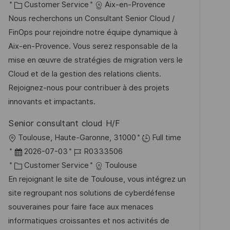
t
K
a
o
Customer Service
Aix-en-Provence
f
a
t
b
Nous recherchons un Consultant Senior Cloud /
e
t
u
-
FinOps pour rejoindre notre équipe dynamique à
n
e
m
I
Aix-en-Provence. Vous serez responsable de la
t
g
d
D
mise en œuvre de stratégies de migration vers le
l
o
e
Cloud et de la gestion des relations clients.
i
r
r
Rejoignez-nous pour contribuer à des projets
c
i
V
innovants et impactants.
h
e
e
u
Senior consultant cloud H/F
r
n
O
Toulouse, Haute-Garonne, 31000
Full time
ö
g
r
D
J
2026-07-03
R0333506
f
t
a
K
o
Customer Service
Toulouse
f
t
a
b
En rejoignant le site de Toulouse, vous intégrez un
e
u
t
-
site regroupant nos solutions de cyberdéfense
n
m
e
I
souveraines pour faire face aux menaces
t
d
g
D
informatiques croissantes et nos activités de
l