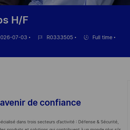
ps H/F
026-07-03
R0333505
Full time
Job-
Einstellunngstyp
ID
ntlichung
avenir de confiance
cialisé dans trois secteurs d’activité : Défense & Sécurité,
des produits et solutions qui contribuent à un monde plus sûr,