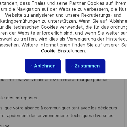
rstanden, dass Thales und seine Partner Cookies auf Ihrem
des opportunités commerciales et rédaction de propositions
 um die Navigation auf der Website zu verbessern, die Nu
Website zu analysieren und unsere Rekrutierungs- und
ketingbemühungen zu unterstützen. Wenn Sie auf “Ablehnen
ur die technischen Cookies verwendet, die für das ordnu
eren der Website erforderlich sind, und wenn Sie weiter su
c une spécialisation dans la stratégie digitale, l’innovation ou
swahl zu treffen, wird dies als Verweigerung der Hinterle
gesehen. Weitere Informationen finden Sie auf unserer Se
Cookie-Einstellungen
.
ins
2 ans au sein d'une société de conseil ?
ud, et maitrisez les mises en œuvre de stratégies de
Ablehnen
Zustimmen
S, Azure, GCP, OVH).
ou à minima vous manifestez un intérêt marqué pour les
ale des entreprises.
insi que votre aisance à communiquer tant avec les décideurs
re rapidement des environnements techniques diversifiés.
quipe.