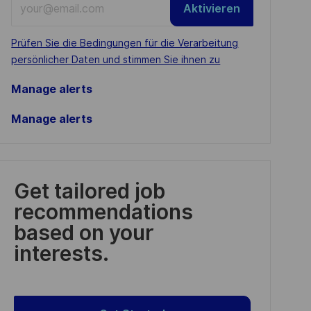
Aktivieren
Email
address
Required
Prüfen Sie die Bedingungen für die Verarbeitung
(Required)
persönlicher Daten und stimmen Sie ihnen zu
Manage alerts
Manage alerts
Get tailored job
recommendations
based on your
interests.