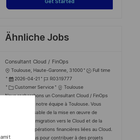
Get Started
Ähnliche Jobs
Consultant Cloud / FinOps
O
Toulouse, Haute-Garonne, 31000
Full time
r
D
J
2026-04-21
R0319777
t
a
K
o
Customer Service
Toulouse
t
a
b
Nous recherchons un Consultant Cloud / FinOps
u
t
-
pour rejoindre notre équipe à Toulouse. Vous
m
e
I
serez responsable de la mise en œuvre de
d
g
D
stratégies de migration vers le Cloud et de la
e
o
gestion des opérations financières liées au Cloud.
damit
r
r
Rejoignez-nous pour contribuer à des projets