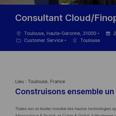
Consultant Cloud/Fino
Toulouse, Haute-Garonne, 31000
2
Ort
Datum
Customer Service
Toulouse
Kategorie
der
Veröffe
Lieu : Toulouse, France
Construisons ensemble un 
Thales est un leader mondial des hautes technologies spé
Aéronautique & Spatial, et Cyber & Digital. Il développe 