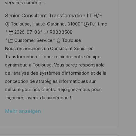
e
o
services numériq...
i
r
r
c
Senior Consultant Transformation IT H/F
V
i
h
O
Toulouse, Haute-Garonne, 31000
Full time
e
e
u
r
D
J
2026-07-03
R0333508
r
n
t
a
K
o
Customer Service
Toulouse
ö
g
t
a
b
Nous recherchons un Consultant Senior en
f
u
t
-
Transformation IT pour rejoindre notre équipe
f
m
e
I
dynamique à Toulouse. Vous serez responsable
e
d
g
D
de l'analyse des systèmes d'information et de la
n
e
o
conception de stratégies informatiques sur
t
r
r
mesure pour nos clients. Rejoignez-nous pour
l
V
i
façonner l'avenir du numérique !
i
e
e
c
Mehr anzeigen
r
h
ö
u
f
n