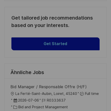
Get tailored job recommendations
based on your interests.
Get Started
Ähnliche Jobs
Bid Manager / Responsable Offre (H/F)
O
La Ferté-Saint-Aubin, Loiret, 45240
Full time
r
D
J
2026-07-06
R0333637
t
a
K
o
Bid and Project Management