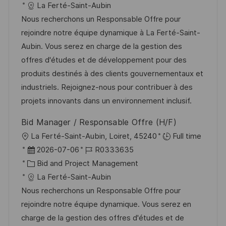
t
a
b
La Ferté-Saint-Aubin
u
t
-
Nous recherchons un Responsable Offre pour
m
e
I
rejoindre notre équipe dynamique à La Ferté-Saint-
d
g
D
Aubin. Vous serez en charge de la gestion des
e
o
offres d'études et de développement pour des
r
r
produits destinés à des clients gouvernementaux et
V
i
industriels. Rejoignez-nous pour contribuer à des
e
e
projets innovants dans un environnement inclusif.
r
Bid Manager / Responsable Offre (H/F)
ö
O
La Ferté-Saint-Aubin, Loiret, 45240
Full time
f
r
D
J
2026-07-06
R0333635
f
t
a
K
o
Bid and Project Management
e
t
a
b
La Ferté-Saint-Aubin
n
u
t
-
Nous recherchons un Responsable Offre pour
t
m
e
I
rejoindre notre équipe dynamique. Vous serez en
l
d
g
D
charge de la gestion des offres d'études et de
i