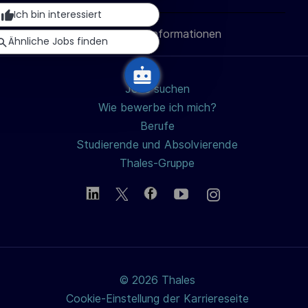
c
teilen
teilen
teilen
Mail
Ich bin interessiert
h
Persönliche Informationen
teilen
Ähnliche Jobs finden
u
n
g
Jobs suchen
Wie bewerbe ich mich?
Berufe
Studierende und Absolvierende
Thales-Gruppe
© 2026 Thales
Cookie-Einstellung der Karriereseite