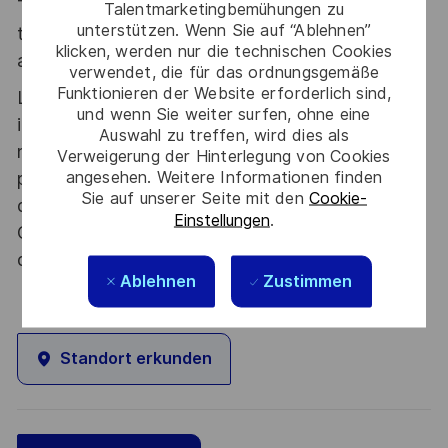
Thales, entreprise Handi-Engagée, reconnait
Talentmarketingbemühungen zu
unterstützen. Wenn Sie auf “Ablehnen”
tous les talents. La diversité est notre meilleur
klicken, werden nur die technischen Cookies
atout. Postulez et rejoignez nous !
verwendet, die für das ordnungsgemäße
Funktionieren der Website erforderlich sind,
Le poste pouvant nécessiter d'accéder à des
und wenn Sie weiter surfen, ohne eine
informations relevant du secret de la défense
Auswahl zu treffen, wird dies als
nationale, la personne retenue fera l'objet d'une
Verweigerung der Hinterlegung von Cookies
angesehen. Weitere Informationen finden
procédure d’habilitation, conformément aux
Sie auf unserer Seite mit den
Cookie-
dispositions des articles R.2311-1 et suivants du
Einstellungen
.
Code de la défense et de l’IGI 1300 SGDSN/PSE
du 09 août 2021.
Ablehnen
Zustimmen
Standort erkunden