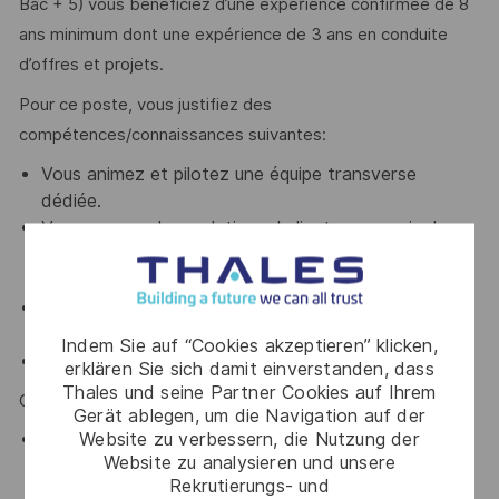
Bac + 5) vous bénéficiez d’une expérience confirmée de 8
ans minimum dont une expérience de 3 ans en conduite
d’offres et projets.
Pour ce poste, vous justifiez des
compétences/connaissances suivantes:
Vous animez et pilotez une équipe transverse
dédiée.
Vous avez un bon relationnel client, y compris des
relations complexes et vous justifiez d’une bonne
capacité en négociation.
Vous savez mobiliser et coordonner les parties-
prenantes
Indem Sie auf “Cookies akzeptieren” klicken,
Vous maitrisez l’anglais.
erklären Sie sich damit einverstanden, dass
Thales und seine Partner Cookies auf Ihrem
Compétences/connaissance souhaitables :
Gerät ablegen, um die Navigation auf der
Website zu verbessern, die Nutzung der
la connaissance des marchés militaires et
Website zu analysieren und unsere
aéronautiques seraient un plus.
Rekrutierungs- und