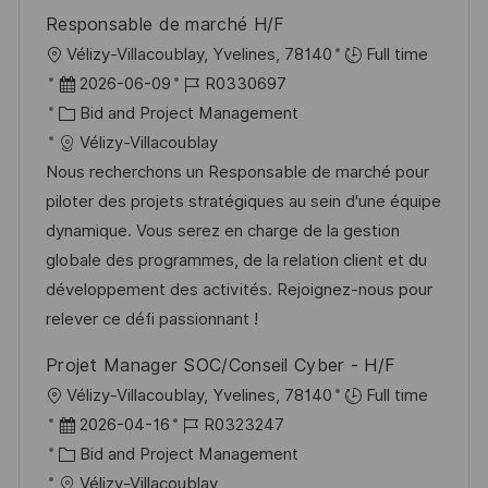
e
e
g
Responsable de marché H/F
r
O
Vélizy-Villacoublay, Yvelines, 78140
Full time
ö
r
D
J
2026-06-09
R0330697
f
t
a
K
o
Bid and Project Management
f
t
a
b
Vélizy-Villacoublay
e
u
t
-
Nous recherchons un Responsable de marché pour
n
m
e
I
piloter des projets stratégiques au sein d'une équipe
t
d
g
D
dynamique. Vous serez en charge de la gestion
l
e
o
globale des programmes, de la relation client et du
i
r
r
développement des activités. Rejoignez-nous pour
c
V
i
relever ce défi passionnant !
h
e
e
u
Projet Manager SOC/Conseil Cyber - H/F
r
n
O
Vélizy-Villacoublay, Yvelines, 78140
Full time
ö
g
r
D
J
2026-04-16
R0323247
f
t
a
K
o
Bid and Project Management
f
t
a
b
Vélizy-Villacoublay