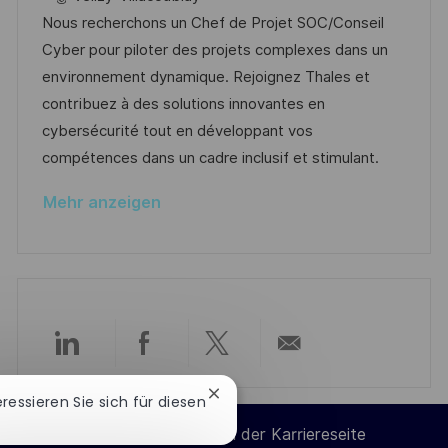
e
u
t
-
Nous recherchons un Chef de Projet SOC/Conseil
n
m
e
I
Cyber pour piloter des projets complexes dans un
t
d
g
D
environnement dynamique. Rejoignez Thales et
l
e
o
contribuez à des solutions innovantes en
i
r
r
cybersécurité tout en développant vos
c
V
i
compétences dans un cadre inclusif et stimulant.
h
e
e
u
Mehr anzeigen
r
n
ö
g
f
f
e
n
Über
Über
Über
Per
t
l
Chatbot-
eressieren Sie sich für diesen
LinkedIn
Facebook
Twitter
E-
Benachrichtigung
i
Cookie-Einstellungen der Karriereseite
schließen