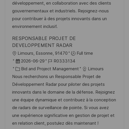
e
o
développement, en collaboration avec des clients
c
r
r
gouvernementaux et industriels. Rejoignez-nous
h
V
i
pour contribuer à des projets innovants dans un
u
e
e
environnement inclusif.
n
r
g
RESPONSABLE PROJET DE
ö
DEVELOPPEMENT RADAR
f
O
Limours, Essonne, 91470
Full time
f
r
D
J
2026-06-29
R0333134
e
t
a
K
o
Bid and Project Management
Limours
n
t
a
b
Nous recherchons un Responsable Projet de
t
u
t
-
Développement Radar pour piloter des projets
l
m
e
I
innovants dans le domaine de la défense. Rejoignez
i
d
g
D
une équipe dynamique et contribuez à la conception
c
e
o
de radars de surveillance de pointe. Si vous avez
h
r
r
une expérience significative en gestion de projet et
u
V
i
en relation client, postulez dès maintenant !
n