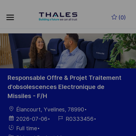
Skip to main content
Zum Hauptinhalt springen
(0)
-
-
Responsable Offre & Projet Traitement
d'obsolescences Electronique de
Missiles - F/H
Ort
Élancourt, Yvelines, 78990
Datum der
Job-
2026-07-06
R0333456
Veröffentlichung
ID
Einstellunngstyp
Full time