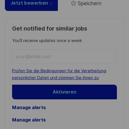
Speichern
Jetzt bewerben
Get notified for similar jobs
You'll receive updates once a week
Enter
Email
address
Required
Prüfen Sie die Bedingungen für die Verarbeitung
(Required)
persönlicher Daten und stimmen Sie ihnen zu
Aktivieren
Manage alerts
Manage alerts