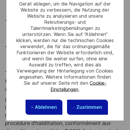
Gerät ablegen, um die Navigation auf der
Website zu verbessern, die Nutzung der
Aéronautique ?
Website zu analysieren und unsere
Vos pairs reconnaissent votre
leadership
et votre
Rekrutierungs- und
Talentmarketingbemühungen zu
capacité à emmener les équipes
sur des projets
unterstützen. Wenn Sie auf “Ablehnen”
transverses et innovants ?
klicken, werden nur die technischen Cookies
verwendet, die für das ordnungsgemäße
Vos
capacités d’adaptation
, à
travailler en autonomie
Funktionieren der Website erforderlich sind,
comme
en équipe
, votre
rigueur
et votre
force de
und wenn Sie weiter surfen, ohne eine
proposition
sont reconnues par vos semblables ?
Auswahl zu treffen, wird dies als
Verweigerung der Hinterlegung von Cookies
Thales, entreprise Handi-Engagée, reconnait
angesehen. Weitere Informationen finden
tous les talents. La diversité est notre meilleur
Sie auf unserer Seite mit den
Cookie-
atout. Postulez et rejoignez nous !
Einstellungen
.
Le poste pouvant nécessiter d'accéder à des
Ablehnen
Zustimmen
informations relevant du secret de la défense
nationale, la personne retenue fera l'objet d'une
procédure d’habilitation, conformément aux