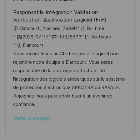
u
e
Responsable Intégration Validation
n
r
Vérification Qualification Logiciel (F/H)
g
ö
O
Élancourt, Yvelines, 78990
Full time
f
r
D
J
K
2026-07-17
R0325833
Software
f
t
a
o
a
Elancourt
e
t
b
t
Nous recherchons un Chef de projet Logiciel pour
n
u
-
e
rejoindre notre équipe à Elancourt. Vous serez
t
m
I
g
responsable de la stratégie de tests et de
l
d
D
o
l'intégration des logiciels embarqués sur le système
i
e
r
de protection électronique SPECTRA du RAFALE.
c
r
i
Rejoignez-nous pour contribuer à un avenir de
h
V
e
confiance.
u
e
n
Mehr anzeigen
r
g
ö
f