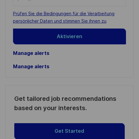
Email
address
Required
Prüfen Sie die Bedingungen für die Verarbeitung
(Required)
persönlicher Daten und stimmen Sie ihnen zu
Aktivieren
Manage alerts
Manage alerts
Get tailored job recommendations
based on your interests.
Get Started