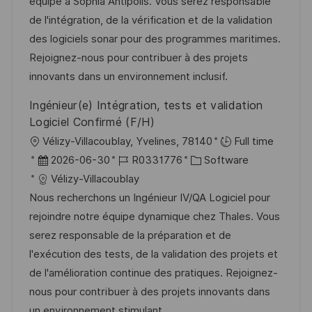
m
I
g
équipe à Sophia Antipolis. Vous serez responsable
e
d
D
o
de l'intégration, de la vérification et de la validation
n
e
r
des logiciels sonar pour des programmes maritimes.
t
r
i
Rejoignez-nous pour contribuer à des projets
l
V
e
innovants dans un environnement inclusif.
i
e
Ingénieur(e) Intégration, tests et validation
c
r
Logiciel Confirmé (F/H)
h
ö
O
Vélizy-Villacoublay, Yvelines, 78140
Full time
u
f
r
D
J
K
2026-06-30
R0331776
Software
n
f
t
a
o
a
Vélizy-Villacoublay
g
e
t
b
t
Nous recherchons un Ingénieur IV/QA Logiciel pour
n
u
-
e
rejoindre notre équipe dynamique chez Thales. Vous
t
m
I
g
serez responsable de la préparation et de
l
d
D
o
l'exécution des tests, de la validation des projets et
i
e
r
de l'amélioration continue des pratiques. Rejoignez-
c
r
i
nous pour contribuer à des projets innovants dans
h
V
e
un environnement stimulant.