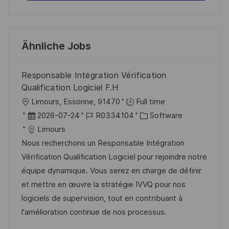
Ähnliche Jobs
Responsable Intégration Vérification
Qualification Logiciel F.H
O
Limours, Essonne, 91470
Full time
r
D
J
K
2026-07-24
R0334104
Software
t
a
o
a
Limours
t
b
t
Nous recherchons un Responsable Intégration
u
-
e
Vérification Qualification Logiciel pour rejoindre notre
m
I
g
équipe dynamique. Vous serez en charge de définir
d
D
o
et mettre en œuvre la stratégie IVVQ pour nos
e
r
logiciels de supervision, tout en contribuant à
r
i
l'amélioration continue de nos processus.
V
e