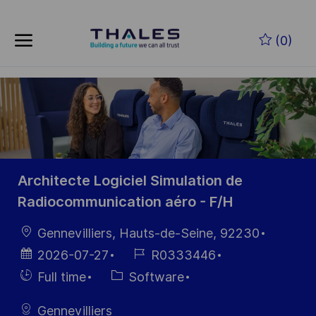
Skip to main content
Zum Hauptinhalt springen
(0)
-
-
Architecte Logiciel Simulation de
Radiocommunication aéro - F/H
Ort
Gennevilliers, Hauts-de-Seine, 92230
Datum der
Job-
2026-07-27
R0333446
Veröffentlichung
ID
Einstellunngstyp
Kategorie
Full time
Software
Gennevilliers