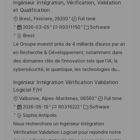
Ingénieur Intégration, Vérification, Validation
e
et Qualification
r
O
Brest, Finistere, 29200
Full time
ö
r
D
J
K
2026-03-05
R0311150
Software
f
t
a
o
a
Brest
f
t
b
t
Le Groupe investit près de 4 milliards d’euros par an
e
u
-
e
en Recherche & Développement, notamment dans
n
m
I
g
des domaines clés de l’innovation tels que l’IA, la
t
d
D
o
cybersécurité, le quantique, les technologies du...
l
e
r
Ingénieur Intégration Vérification Validation
i
r
i
Logiciel F/H
c
V
e
O
Valbonne, Alpes-Maritimes, 06560
Full time
h
e
r
D
J
K
2026-06-19
R0316222
Software
u
r
t
a
o
a
Sophia Antipolis
n
ö
t
b
t
Nous recherchons un Ingénieur Intégration
g
f
u
-
e
Vérification Validation Logiciel pour rejoindre notre
f