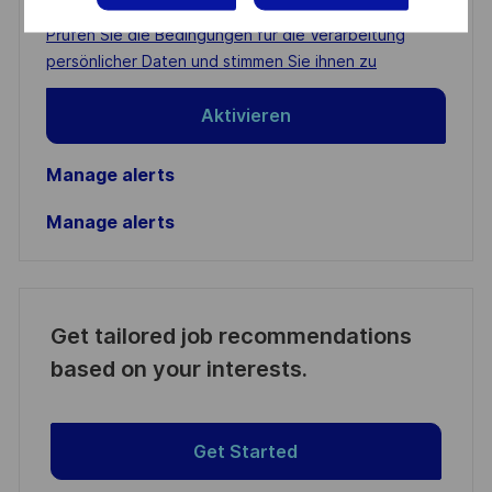
address
Required
Prüfen Sie die Bedingungen für die Verarbeitung
(Required)
persönlicher Daten und stimmen Sie ihnen zu
Aktivieren
Manage alerts
Manage alerts
Get tailored job recommendations
based on your interests.
Get Started