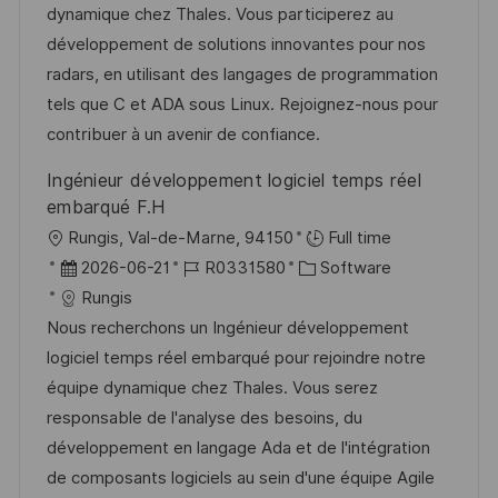
t
m
I
g
dynamique chez Thales. Vous participerez au
l
d
D
o
développement de solutions innovantes pour nos
i
e
r
radars, en utilisant des langages de programmation
c
r
i
tels que C et ADA sous Linux. Rejoignez-nous pour
h
V
e
contribuer à un avenir de confiance.
u
e
Ingénieur développement logiciel temps réel
n
r
embarqué F.H
g
ö
O
Rungis, Val-de-Marne, 94150
Full time
f
r
D
J
K
2026-06-21
R0331580
Software
f
t
a
o
a
Rungis
e
t
b
t
Nous recherchons un Ingénieur développement
n
u
-
e
logiciel temps réel embarqué pour rejoindre notre
t
m
I
g
équipe dynamique chez Thales. Vous serez
l
d
D
o
responsable de l'analyse des besoins, du
i
e
r
développement en langage Ada et de l'intégration
c
r
i
de composants logiciels au sein d'une équipe Agile
h