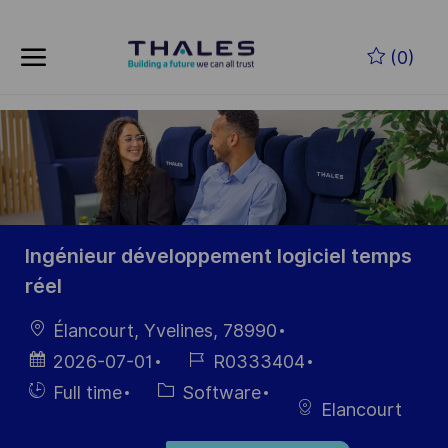
Skip to main content
Zum Hauptinhalt springen
(0)
-
-
Ingénieur développement logiciel temps
réel
Ort
Élancourt, Yvelines, 78990
Datum der
Job-
2026-07-01
R0333404
Veröffentlichung
ID
Einstellunngstyp
Kategorie
Full time
Software
Elancourt