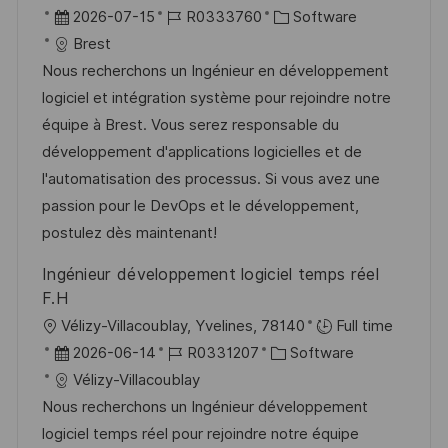
f
r
D
J
K
2026-07-15
R0333760
Software
f
t
a
o
a
Brest
e
t
b
t
Nous recherchons un Ingénieur en développement
n
u
-
e
logiciel et intégration système pour rejoindre notre
t
m
I
g
équipe à Brest. Vous serez responsable du
l
d
D
o
développement d'applications logicielles et de
i
e
r
l'automatisation des processus. Si vous avez une
c
r
i
passion pour le DevOps et le développement,
h
V
e
postulez dès maintenant!
u
e
Ingénieur développement logiciel temps réel
n
r
F.H
g
ö
O
Vélizy-Villacoublay, Yvelines, 78140
Full time
f
r
D
J
K
2026-06-14
R0331207
Software
f
t
a
o
a
Vélizy-Villacoublay
e
t
b
t
Nous recherchons un Ingénieur développement
n
u
-
e
logiciel temps réel pour rejoindre notre équipe