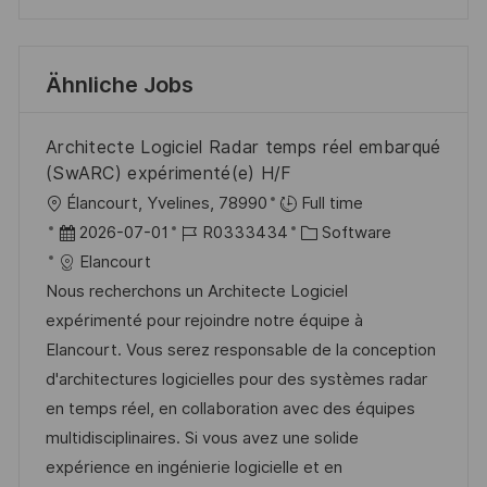
Ähnliche Jobs
Architecte Logiciel Radar temps réel embarqué
(SwARC) expérimenté(e) H/F
O
Élancourt, Yvelines, 78990
Full time
r
D
J
K
2026-07-01
R0333434
Software
t
a
o
a
Elancourt
t
b
t
Nous recherchons un Architecte Logiciel
u
-
e
expérimenté pour rejoindre notre équipe à
m
I
g
Elancourt. Vous serez responsable de la conception
d
D
o
d'architectures logicielles pour des systèmes radar
e
r
en temps réel, en collaboration avec des équipes
r
i
multidisciplinaires. Si vous avez une solide
V
e
expérience en ingénierie logicielle et en