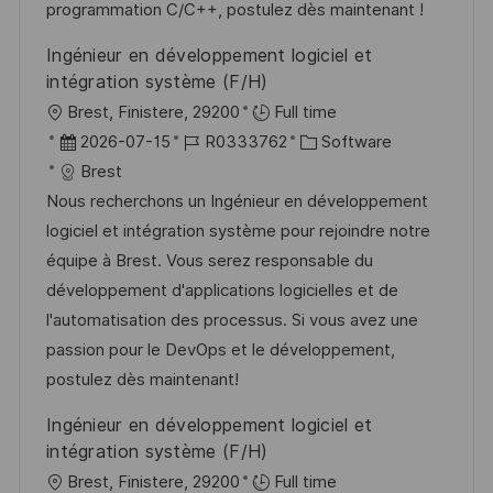
e
programmation C/C++, postulez dès maintenant !
r
Ingénieur en développement logiciel et
ö
intégration système (F/H)
f
O
Brest, Finistere, 29200
Full time
f
r
D
J
K
2026-07-15
R0333762
Software
e
t
a
o
a
Brest
n
t
b
t
Nous recherchons un Ingénieur en développement
t
u
-
e
logiciel et intégration système pour rejoindre notre
l
m
I
g
équipe à Brest. Vous serez responsable du
i
d
D
o
développement d'applications logicielles et de
c
e
r
l'automatisation des processus. Si vous avez une
h
r
i
passion pour le DevOps et le développement,
u
V
e
postulez dès maintenant!
n
e
Ingénieur en développement logiciel et
g
r
intégration système (F/H)
ö
O
Brest, Finistere, 29200
Full time