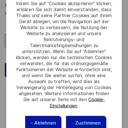
Indem Sie auf “Cookies akzeptieren” klicken,
tous les talents. La diversité est notre meilleur
erklären Sie sich damit einverstanden, dass
atout. Postulez et rejoignez nous !
Thales und seine Partner Cookies auf Ihrem
Gerät ablegen, um die Navigation auf der
Website zu verbessern, die Nutzung der
Website zu analysieren und unsere
Rekrutierungs- und
Standort erkunden
Talentmarketingbemühungen zu
unterstützen. Wenn Sie auf “Ablehnen”
klicken, werden nur die technischen Cookies
verwendet, die für das ordnungsgemäße
Funktionieren der Website erforderlich sind,
Speichern
Jetzt bewerben
und wenn Sie weiter surfen, ohne eine
Auswahl zu treffen, wird dies als
Verweigerung der Hinterlegung von Cookies
angesehen. Weitere Informationen finden
Get notified for similar jobs
Sie auf unserer Seite mit den
Cookie-
Einstellungen
.
You'll receive updates once a week
Enter
Ablehnen
Zustimmen
Email