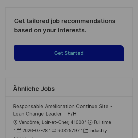
Get tailored job recommendations
based on your interests.
Get Started
Ähnliche Jobs
Responsable Amélioration Continue Site -
Lean Change Leader - F/H
O
Vendôme, Loir-et-Cher, 41000
Full time
r
D
J
K
2026-07-28
R0325797
Industry