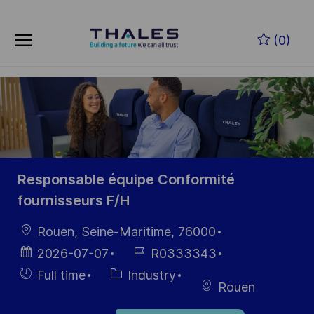
Zum Hauptinhalt springen
(0)
-
Responsable équipe Conformité
fournisseurs F/H
Ort
Rouen, Seine-Maritime, 76000
Datum der
Job-
2026-07-07
R0333343
Veröffentlichung
ID
Einstellunngstyp
Kategorie
Full time
Industry
Rouen