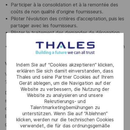
Participer à la consolidation et à la remontée des
coûts de non qualité d'origine fournisseurs.
Piloter l'évolution des critères d’acceptation, puis les
partager avec les fournisseurs.
Piloter le traitement des demandes de dérogation
fournisseur.
Assurer le handover entre la phase d’industrialisation
et la phase Vie Série avec les fournisseurs (SFAI, ..)
Votre profil
Indem Sie auf “Cookies akzeptieren” klicken,
erklären Sie sich damit einverstanden, dass
Votre souhaitez rejoindre un leader de la haute technologie
Thales und seine Partner Cookies auf Ihrem
?
Gerät ablegen, um die Navigation auf der
Website zu verbessern, die Nutzung der
Diplômé(e) d’un Bac +5 d’une école d’ingénieur spécialisé
Website zu analysieren und unsere
supply chain ou d’une école en Supply Chain, vous justifiez
Rekrutierungs- und
Talentmarketingbemühungen zu
d’au moins 10 ans d’expérience professionnelle Business to
unterstützen. Wenn Sie auf “Ablehnen”
Business, idéalement dans des milieux de petite série avec
klicken, werden nur die technischen Cookies
gestion complexe de configuration.
verwendet, die für das ordnungsgemäße