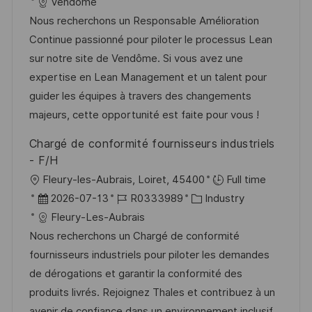
t
a
o
a
Vendome
t
b
t
Nous recherchons un Responsable Amélioration
u
-
e
Continue passionné pour piloter le processus Lean
m
I
g
sur notre site de Vendôme. Si vous avez une
d
D
o
expertise en Lean Management et un talent pour
e
r
guider les équipes à travers des changements
r
i
majeurs, cette opportunité est faite pour vous !
V
e
Chargé de conformité fournisseurs industriels
e
- F/H
r
O
Fleury-les-Aubrais, Loiret, 45400
Full time
ö
r
D
J
K
2026-07-13
R0333989
Industry
f
t
a
o
a
Fleury-Les-Aubrais
f
t
b
t
Nous recherchons un Chargé de conformité
e
u
-
e
fournisseurs industriels pour piloter les demandes
n
m
I
g
de dérogations et garantir la conformité des
t
d
D
o
produits livrés. Rejoignez Thales et contribuez à un
l
e
r
avenir de confiance dans un environnement inclusif