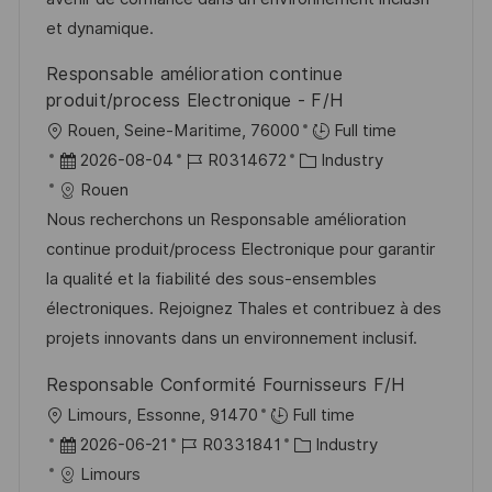
i
r
i
et dynamique.
c
V
e
Responsable amélioration continue
h
e
produit/process Electronique - F/H
u
r
O
Rouen, Seine-Maritime, 76000
Full time
n
ö
r
D
J
K
2026-08-04
R0314672
Industry
g
f
t
a
o
a
Rouen
f
t
b
t
Nous recherchons un Responsable amélioration
e
u
-
e
continue produit/process Electronique pour garantir
n
m
I
g
la qualité et la fiabilité des sous-ensembles
t
d
D
o
électroniques. Rejoignez Thales et contribuez à des
l
e
r
projets innovants dans un environnement inclusif.
i
r
i
c
Responsable Conformité Fournisseurs F/H
V
e
h
O
Limours, Essonne, 91470
Full time
e
u
r
D
J
K
2026-06-21
R0331841
Industry
r
n
t
a
o
a
Limours
ö