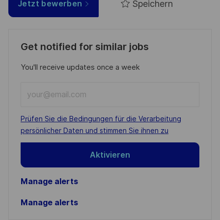
Speichern
Jetzt bewerben
Get notified for similar jobs
You'll receive updates once a week
Enter
Email
address
Required
Prüfen Sie die Bedingungen für die Verarbeitung
(Required)
persönlicher Daten und stimmen Sie ihnen zu
Aktivieren
Manage alerts
Manage alerts