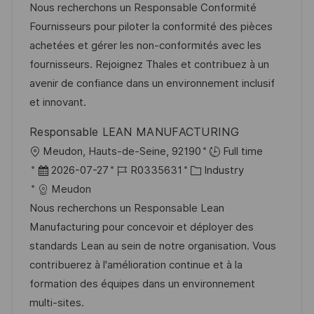
g
t
b
t
Nous recherchons un Responsable Conformité
f
u
-
e
Fournisseurs pour piloter la conformité des pièces
f
m
I
g
achetées et gérer les non-conformités avec les
e
d
D
o
fournisseurs. Rejoignez Thales et contribuez à un
n
e
r
avenir de confiance dans un environnement inclusif
t
r
i
et innovant.
l
V
e
i
Responsable LEAN MANUFACTURING
e
c
O
Meudon, Hauts-de-Seine, 92190
Full time
r
h
r
D
J
K
2026-07-27
R0335631
Industry
ö
u
t
a
o
a
Meudon
f
n
t
b
t
Nous recherchons un Responsable Lean
f
g
u
-
e
Manufacturing pour concevoir et déployer des
e
m
I
g
standards Lean au sein de notre organisation. Vous
n
d
D
o
contribuerez à l'amélioration continue et à la
t
e
r
formation des équipes dans un environnement
l
r
i
multi-sites.
i