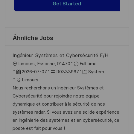
Get Started
Ähnliche Jobs
Ingénieur Systèmes et Cybersécurité F/H
O
Limours, Essonne, 91470
Full time
r
D
J
K
2026-07-07
R0333967
System
t
a
o
a
Limours
t
b
t
Nous recherchons un Ingénieur Systèmes et
u
-
e
Cybersécurité pour rejoindre notre équipe
m
I
g
dynamique et contribuer à la sécurité de nos
d
D
o
systèmes radar. Si vous avez une solide expérience
e
r
en ingénierie des systèmes et en cybersécurité, ce
r
i
poste est fait pour vous !