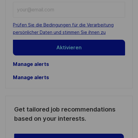
Enter
Email
address
Required
Prüfen Sie die Bedingungen für die Verarbeitung
(Required)
persönlicher Daten und stimmen Sie ihnen zu
Aktivieren
Manage alerts
Manage alerts
Get tailored job recommendations
based on your interests.