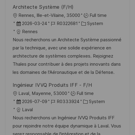
V
e
Architecte Système (F/H)
e
O
Rennes, Ille-et-Vilaine, 35000
Full time
r
r
D
J
K
2026-03-24
R0322681
System
ö
t
a
o
a
Rennes
f
t
b
t
Nous recherchons un Architecte Système passionné
f
u
-
e
par la technique, avec une solide expérience en
e
m
I
g
architecture de systèmes complexes. Rejoignez
n
d
D
o
Thales pour contribuer à des projets innovants dans
t
e
r
les domaines de l'Aéronautique et de la Défense.
l
r
i
i
Ingénieur IVVQ Produits IFF - F/H
V
e
c
O
Laval, Mayenne, 53000
Full time
e
h
r
D
J
K
2026-07-09
R0333924
System
r
u
t
a
o
a
Laval
ö
n
t
b
t
Nous recherchons un Ingénieur IVVQ Produits IFF
f
g
u
-
e
pour rejoindre notre équipe dynamique à Laval. Vous
f
m
I
g
serez responsable de l'intégration et de la