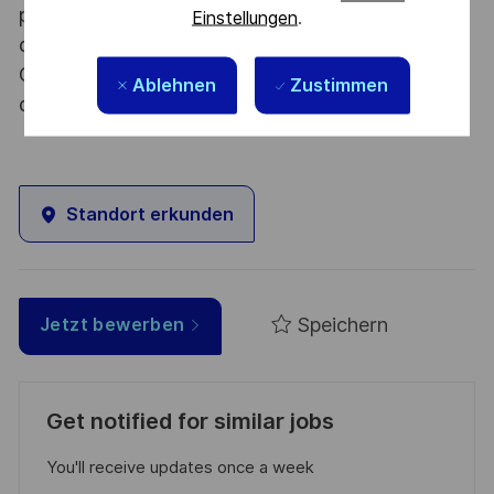
procédure d’habilitation, conformément aux
Einstellungen
.
dispositions des articles R.2311-1 et suivants du
Code de la défense et de l’IGI 1300 SGDSN/PSE
Ablehnen
Zustimmen
du 09 août 2021.
Standort erkunden
Speichern
Jetzt bewerben
Get notified for similar jobs
You'll receive updates once a week