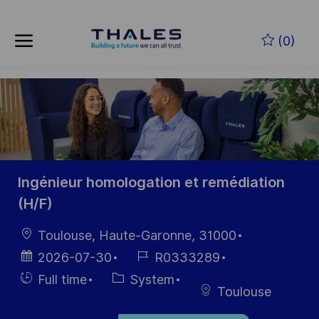
Skip to main content
Zum Hauptinhalt springen
(0)
-
-
Ingénieur homologation et remédiation
(H/F)
Ort
Toulouse, Haute-Garonne, 31000
Datum der
Job-
2026-07-30
R0333289
Veröffentlichung
ID
Einstellunngstyp
Kategorie
Full time
System
Toulouse