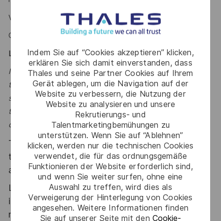
Vous maitrisez l’Anglais ?
Ce poste est fait pour vous !
Indem Sie auf “Cookies akzeptieren” klicken,
Le mot de l’équipe
erklären Sie sich damit einverstanden, dass
Impressionne nous avec ton parcours ! Nous valoriserons
Thales und seine Partner Cookies auf Ihrem
Gerät ablegen, um die Navigation auf der
tes talents et créerons un environnement bienveillant et
Website zu verbessern, die Nutzung der
stimulant. Je serais ravi de te voir nous rejoindre pour
Website zu analysieren und unsere
travailler sur des projets enrichissants et développer tes
Rekrutierungs- und
Talentmarketingbemühungen zu
compétences. Romain, Manager.
unterstützen. Wenn Sie auf “Ablehnen”
Thales, entreprise Handi-Engagée, reconnait
klicken, werden nur die technischen Cookies
verwendet, die für das ordnungsgemäße
tous les talents. La diversité est notre meilleur
Funktionieren der Website erforderlich sind,
atout. Postulez et rejoignez nous !
und wenn Sie weiter surfen, ohne eine
Auswahl zu treffen, wird dies als
Le poste pouvant nécessiter d'accéder à des
Verweigerung der Hinterlegung von Cookies
informations relevant du secret de la défense
angesehen. Weitere Informationen finden
nationale, la personne retenue fera l'objet d'une
Sie auf unserer Seite mit den
Cookie-