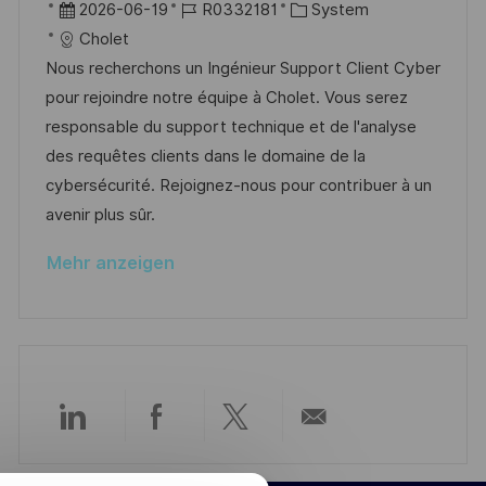
u
r
D
J
K
2026-06-19
R0332181
System
r
n
t
a
o
a
Cholet
ö
g
t
b
t
Nous recherchons un Ingénieur Support Client Cyber
f
u
-
e
pour rejoindre notre équipe à Cholet. Vous serez
f
m
I
g
responsable du support technique et de l'analyse
e
d
D
o
des requêtes clients dans le domaine de la
n
e
r
cybersécurité. Rejoignez-nous pour contribuer à un
t
r
i
avenir plus sûr.
l
V
e
i
Mehr anzeigen
e
c
r
h
ö
u
f
n
f
g
e
Über
Über
Über
Per
n
t