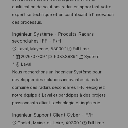
e
d
D
o
qualification de solutions radar, en apportant votre
n
e
r
expertise technique et en contribuant à l'innovation
t
r
i
des processus.
l
V
e
i
Ingénieur Système - Produits Radars
e
c
secondaires IFF - F/H
r
h
O
Laval, Mayenne, 53000
Full time
ö
u
r
D
J
K
2026-07-09
R0333889
System
f
n
t
a
o
a
Laval
f
g
t
b
t
Nous recherchons un Ingénieur Système pour
e
u
-
e
développer des solutions innovantes dans le
n
m
I
g
domaine des radars secondaires IFF. Rejoignez
t
d
D
o
notre équipe à Laval et participez à des projets
l
e
r
passionnants alliant technologie et ingénierie.
i
r
i
c
Ingénieur Support Client Cyber - F/H
V
e
h
O
Cholet, Maine-et-Loire, 49300
Full time
e