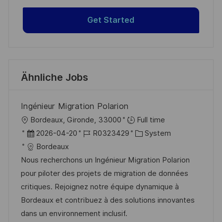
Get Started
Ähnliche Jobs
Ingénieur Migration Polarion
O
Bordeaux, Gironde, 33000
Full time
r
D
J
K
2026-04-20
R0323429
System
t
a
o
a
Bordeaux
t
b
t
Nous recherchons un Ingénieur Migration Polarion
u
-
e
pour piloter des projets de migration de données
m
I
g
critiques. Rejoignez notre équipe dynamique à
d
D
o
Bordeaux et contribuez à des solutions innovantes
e
r
dans un environnement inclusif.