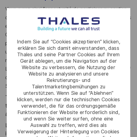
Vous aurez ainsi l’opportunité de participer au soutien
des versions déployées, à la mise au point des versions
en cours de développement, à leur qualification avec le
Client final jusqu’à leur déploiement opérationnel,
Indem Sie auf “Cookies akzeptieren” klicken,
permettant de vous offrir une excellente visibilité sur
erklären Sie sich damit einverstanden, dass
une période longue pour chaque version Système
Thales und seine Partner Cookies auf Ihrem
notifiée (entre un an et demi à deux ans par version).
Gerät ablegen, um die Navigation auf der
Website zu verbessern, die Nutzung der
Les équipes offres préparent déjà l’avenir avec objectif
Website zu analysieren und unsere
de contractualiser les évolutions des futures versions
Rekrutierungs- und
Système.
Talentmarketingbemühungen zu
unterstützen. Wenn Sie auf “Ablehnen”
Thales, entreprise Handi-Engagée, reconnait
klicken, werden nur die technischen Cookies
tous les talents. La diversité est notre meilleur
verwendet, die für das ordnungsgemäße
Funktionieren der Website erforderlich sind,
atout. Postulez et rejoignez nous !
und wenn Sie weiter surfen, ohne eine
Le poste pouvant nécessiter d'accéder à des
Auswahl zu treffen, wird dies als
Verweigerung der Hinterlegung von Cookies
informations relevant du secret de la défense