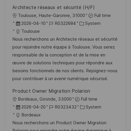
r
i
Architecte réseaux et sécurité (H/F)
V
e
O
Toulouse, Haute-Garonne, 31000
Full time
e
r
D
J
K
2026-04-10
R0322684
System
r
t
a
o
a
Toulouse
ö
t
b
t
Nous recherchons un Architecte réseaux et sécurité
f
u
-
e
pour rejoindre notre équipe à Toulouse. Vous serez
f
m
I
g
responsable de la conception et de la mise en
e
d
D
o
œuvre de solutions techniques pour répondre aux
n
e
r
besoins fonctionnels de nos clients. Rejoignez-nous
t
r
i
pour contribuer à un avenir numérique sécurisé.
l
V
e
i
Product Owner Migration Polarion
e
c
O
Bordeaux, Gironde, 33000
Full time
r
h
r
D
J
K
2026-04-20
R0323432
System
ö
u
t
a
o
a
Bordeaux
f
n
t
b
t
Nous recherchons un Product Owner Migration
f
g
u
-
e
Polarion pour rejoindre notre équipe dynamique à