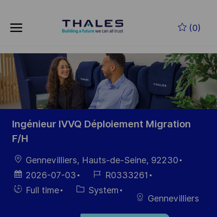
Skip to main content
Zum Hauptinhalt springen
(0)
-
-
Ingénieur IVVQ Déploiement Migration
F/H
Ort
Gennevilliers, Hauts-de-Seine, 92230
Datum der
Job-
2026-07-03
R0333261
Veröffentlichung
ID
Einstellunngstyp
Kategorie
Full time
System
Gennevilliers