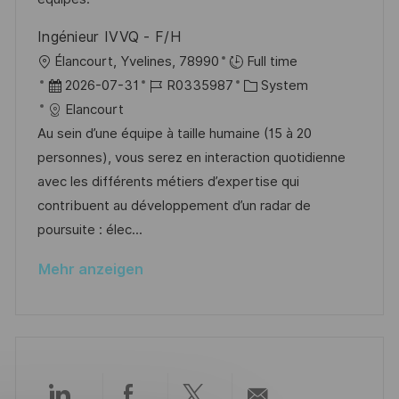
h
e
e
u
Ingénieur IVVQ - F/H
r
n
O
Élancourt, Yvelines, 78990
Full time
ö
g
r
D
J
K
2026-07-31
R0335987
System
f
t
a
o
a
Elancourt
f
t
b
t
Au sein d’une équipe à taille humaine (15 à 20
e
u
-
e
personnes), vous serez en interaction quotidienne
n
m
I
g
avec les différents métiers d’expertise qui
t
d
D
o
contribuent au développement d’un radar de
l
e
r
poursuite : élec...
i
r
i
c
Mehr anzeigen
V
e
h
e
u
r
n
ö
g
f
f