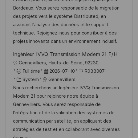
e
m
I
g
Bordeaux. Vous serez responsable de la migration
n
d
D
o
des projets vers le système Distributed, en
t
e
r
assurant l'analyse des données et le support
l
r
i
technique. Rejoignez-nous pour contribuer à des
i
V
e
projets innovants dans un environnement inclusif.
c
e
h
Ingénieur IVVQ Transmission Modem 21 F/H
r
u
O
Gennevilliers, Hauts-de-Seine, 92230
ö
n
r
D
J
Full time
2026-07-10
R0330871
f
g
t
K
a
o
System
Gennevilliers
f
a
t
b
Nous recherchons un Ingénieur IVVQ Transmission
e
t
u
-
Modem 21 pour rejoindre notre équipe à
n
e
m
I
Gennevilliers. Vous serez responsable de
t
g
d
D
l'intégration et de la validation des systèmes de
l
o
e
communication par satellite, en appliquant des
i
r
r
stratégies de test et en collaborant avec diverses
c
i
V
équipes.