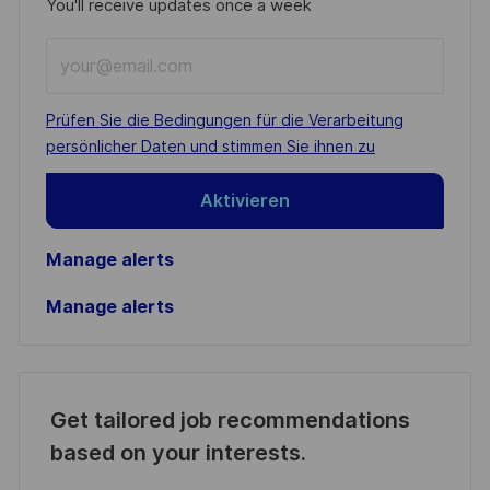
You'll receive updates once a week
Enter
Email
address
Required
Prüfen Sie die Bedingungen für die Verarbeitung
(Required)
persönlicher Daten und stimmen Sie ihnen zu
Aktivieren
Manage alerts
Manage alerts
Get tailored job recommendations
based on your interests.