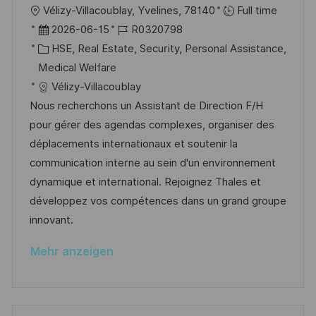
O
Vélizy-Villacoublay, Yvelines, 78140
Full time
f
r
D
J
2026-06-15
R0320798
e
t
a
K
o
HSE, Real Estate, Security, Personal Assistance,
n
t
a
b
Medical Welfare
t
u
t
-
Vélizy-Villacoublay
l
m
e
I
Nous recherchons un Assistant de Direction F/H
i
d
g
D
pour gérer des agendas complexes, organiser des
c
e
o
déplacements internationaux et soutenir la
h
r
r
communication interne au sein d'un environnement
u
V
i
dynamique et international. Rejoignez Thales et
n
e
e
développez vos compétences dans un grand groupe
g
r
innovant.
ö
Mehr anzeigen
f
f
e
n