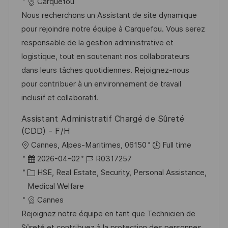
-
t
m
Carquefou
I
e
d
Nous recherchons un Assistant de site dynamique
D
g
e
pour rejoindre notre équipe à Carquefou. Vous serez
o
r
responsable de la gestion administrative et
r
V
logistique, tout en soutenant nos collaborateurs
i
e
dans leurs tâches quotidiennes. Rejoignez-nous
e
r
pour contribuer à un environnement de travail
ö
inclusif et collaboratif.
f
Assistant Administratif Chargé de Sûreté
f
(CDD) - F/H
e
O
Cannes, Alpes-Maritimes, 06150
Full time
n
r
D
J
2026-04-02
R0317257
t
t
a
K
o
HSE, Real Estate, Security, Personal Assistance,
l
t
a
b
Medical Welfare
i
u
t
-
Cannes
c
m
e
I
Rejoignez notre équipe en tant que Technicien de
h
d
g
D
Sûreté et contribuez à la protection des personnes