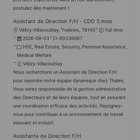
n
r
postulez dès maintenant !
g
ö
Assistant de Direction F/H - CDD 5 mois
f
O
Vélizy-Villacoublay, Yvelines, 78140
Full time
f
r
D
J
2026-08-03
R0336687
e
t
a
K
o
HSE, Real Estate, Security, Personal Assistance,
n
t
a
b
Medical Welfare
t
u
t
-
Vélizy-Villacoublay
l
m
e
I
Nous recherchons un Assistant de Direction F/H
i
d
g
D
pour rejoindre notre équipe dynamique chez Thales.
c
e
o
Vous serez responsable de la gestion administrative
h
r
r
des Directeurs et de leurs équipes, tout en assurant
u
V
i
une coordination efficace des activités. Rejoignez-
n
e
e
nous pour contribuer à un environnement de travail
g
r
innovant et inclusif.
ö
Assistante de Direction F/H
f