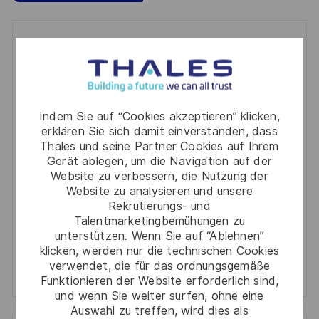
Get notified for similar jobs
You'll receive updates once a week
Enter
Indem Sie auf “Cookies akzeptieren” klicken,
Email
erklären Sie sich damit einverstanden, dass
address
Thales und seine Partner Cookies auf Ihrem
Required
Prüfen Sie die Bedingungen für die Verarbeitung
Gerät ablegen, um die Navigation auf der
(Required)
persönlicher Daten und stimmen Sie ihnen zu
Website zu verbessern, die Nutzung der
Website zu analysieren und unsere
Aktivieren
Rekrutierungs- und
Talentmarketingbemühungen zu
unterstützen. Wenn Sie auf “Ablehnen”
Manage alerts
klicken, werden nur die technischen Cookies
verwendet, die für das ordnungsgemäße
Manage alerts
Funktionieren der Website erforderlich sind,
und wenn Sie weiter surfen, ohne eine
Auswahl zu treffen, wird dies als