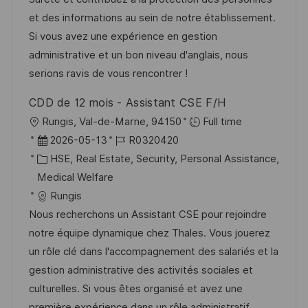
u
e
o
et des informations au sein de notre établissement.
n
r
r
Si vous avez une expérience en gestion
g
V
i
administrative et un bon niveau d'anglais, nous
e
e
serions ravis de vous rencontrer !
r
CDD de 12 mois - Assistant CSE F/H
ö
O
Rungis, Val-de-Marne, 94150
Full time
f
r
D
J
2026-05-13
R0320420
f
t
a
K
o
HSE, Real Estate, Security, Personal Assistance,
e
t
a
b
Medical Welfare
n
u
t
-
Rungis
t
m
e
I
Nous recherchons un Assistant CSE pour rejoindre
l
d
g
D
notre équipe dynamique chez Thales. Vous jouerez
i
e
o
un rôle clé dans l'accompagnement des salariés et la
c
r
r
gestion administrative des activités sociales et
h
V
i
culturelles. Si vous êtes organisé et avez une
u
e
e
première expérience dans un rôle administratif,