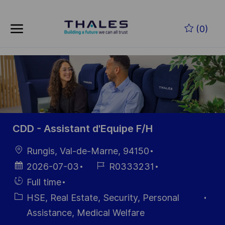
Skip to main content
Zum Hauptinhalt springen
(0)
-
-
CDD - Assistant d'Equipe F/H
Ort
Rungis, Val-de-Marne, 94150
Datum der
Job-
2026-07-03
R0333231
Veröffentlichung
ID
Einstellunngstyp
Full time
Kategorie
HSE, Real Estate, Security, Personal
Assistance, Medical Welfare