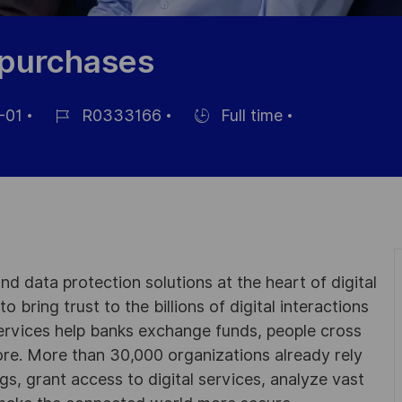
t purchases
-01
R0333166
Full time
Job-
Einstellunngstyp
ID
ng
d data protection solutions at the heart of digital
 bring trust to the billions of digital interactions
ervices help banks exchange funds, people cross
e. More than 30,000 organizations already rely
ngs, grant access to digital services, analyze vast