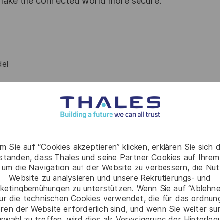
 make the connected world more secure.
el
e (anti-corruption, corporate responsibility)
.
m Sie auf “Cookies akzeptieren” klicken, erklären Sie sich 
rstanden, dass Thales und seine Partner Cookies auf Ihrem
 um die Navigation auf der Website zu verbessern, die Nu
Website zu analysieren und unsere Rekrutierungs- und
 Trade, Industrial Engineering, or related career.
ketingbemühungen zu unterstützen. Wenn Sie auf “Ablehnen
ur die technischen Cookies verwendet, die für das ordnu
eren der Website erforderlich sind, und wenn Sie weiter su
swahl zu treffen, wird dies als Verweigerung der Hinterle