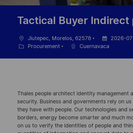
Tactical Buyer Indirec
Jiutepec, Morelos, 62578
2026-07
Ort
Datum
Procurement
Cuernavaca
Kategorie
der
Veröffentlichu
Thales people architect identity management an
security. Business and governments rely on us to
they have with people. Our technologies and s
borders, energy become smarter and much mor
on us to verify the identities of people and thi