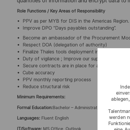
quantities of information and encrypt data to
Role Functions / Key Areas of Responsibility
PPV as per MYB for DIS in the Americas Region.
Improve DPO “Days payables outstanding”.
Become an ambassador of the Procurement Mod
Respect DOA (delegation of authority)
Finalize Thales tools deployment in DIS Americas
Duty of vigilance ; Improve our supplier complianc
Secure contracts are in place for all key suppliers
Cube accuracy
PPV monthly reporting process
Reduce structural risk
Inde
einve
Minimum Requirements:
ablegen,
Formal Education:
Bachelor – Administration, International
Talentmar
werden n
Languages:
Fluent English
Funktioni
IT/Software:
MS Office, Outlook
eine Au