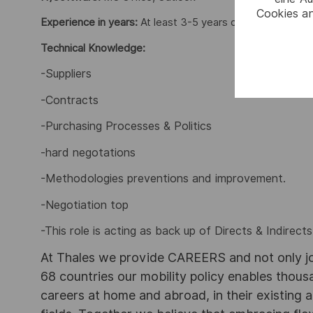
Cookies an
Experience in years:
At least 3-5 years of progressive ex
Technical Knowledge:
-Suppliers
-Contracts
-Purchasing Processes & Politics
-hard negotations
-Methodologies preventions and improvement.
-Negotiation top
-This role is acting as back up of Directs & Indirect
At Thales we provide CAREERS and not only j
68 countries our mobility policy enables thou
careers at home and abroad, in their existing 