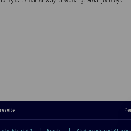
ibility is a smarter way of working. Great journeys
reseite
Pe
erbe ich mich?
Berufe
Studierende und Absolvi