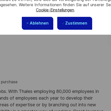
gesehen. Weitere Informationen finden Sie auf unserer Se
perience in similar position.
Cookie-Einstellungen
.
Ablehnen
Zustimmen
s purchase
obs. With Thales employing 80,000 employees in
sands of employees each year to develop their
areas of expertise or by branching out into new