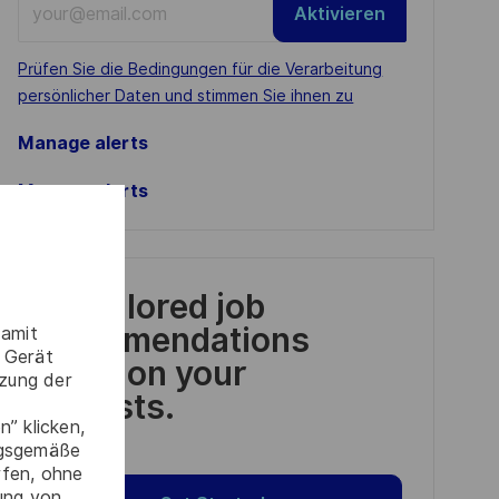
Aktivieren
Email
address
Required
Prüfen Sie die Bedingungen für die Verarbeitung
(Required)
persönlicher Daten und stimmen Sie ihnen zu
Manage alerts
Manage alerts
Get tailored job
recommendations
damit
 Gerät
based on your
tzung der
interests.
” klicken,
ngsgemäße
rfen, ohne
gung von