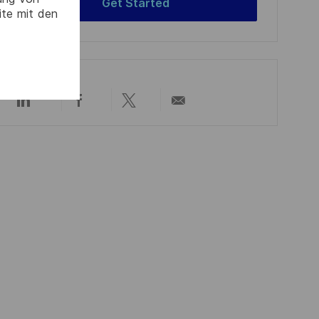
Get Started
ite mit den
Über
Über
Über
Per
LinkedIn
Facebook
Twitter
E-
teilen
teilen
teilen
Mail
teilen