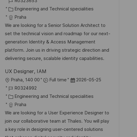
r
J
a
R0323653
e
t
o
K
t
Engineering and Technical specialities
n
b
a
u
Praha
t
-
t
m
We are looking for a Senior Solution Architect to
l
I
e
d
set the technical vision and roadmap for our next-
i
D
g
e
generation Identity & Access Management
c
o
r
platform. Join us in driving strategic direction and
h
r
V
delivering secure, scalable identity capabilities.
u
i
e
n
UX Designer, IAM
e
r
g
O
D
Praha, 140 00
Full time
2026-05-25
ö
r
J
a
R0324992
f
t
o
K
t
Engineering and Technical specialities
f
b
a
u
Praha
e
-
t
m
We are looking for a User Experience Designer to
n
I
e
d
join our collaborative team at Thales. You will play
t
D
g
e
a key role in designing user-centered solutions
l