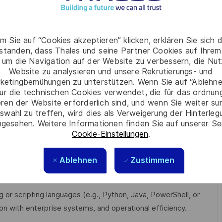
tes to both technical and executive stakeholders.
m Sie auf “Cookies akzeptieren” klicken, erklären Sie sich 
rstanden, dass Thales und seine Partner Cookies auf Ihrem
ledge of CipherTrust Manager (CM), CipherTrust Transparent
 um die Navigation auf der Website zu verbessern, die Nu
KM), and other related Thales security modules, including
Website zu analysieren und unsere Rekrutierungs- und
ketingbemühungen zu unterstützen. Wenn Sie auf “Ablehnen
ur die technischen Cookies verwendet, die für das ordnu
nting encryption for databases such as Microsoft SQL
eren der Website erforderlich sind, und wenn Sie weiter su
swahl zu treffen, wird dies als Verweigerung der Hinterle
at-rest protection.
gesehen. Weitere Informationen finden Sie auf unserer Se
and hands-on experience with KMIP, PKCS#11, REST API,
Cookie-Einstellungen
.
ations.
Ablehnen
Zustimmen
in key generation, distribution, rotation, revocation, and
ustry best practices.
or scripting languages (e.g., Python, Java, PowerShell, or
ion with enterprise systems, and operational efficiency.