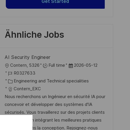
Get Started
Ähnliche Jobs
AI Security Engineer
O
D
Contern, 5326
Full time
2026-05-12
r
J
a
R0327633
t
o
K
t
Engineering and Technical specialities
b
a
u
Contern_EXC
-
t
m
Nous recherchons un Ingénieur en sécurité IA pour
I
e
d
concevoir et développer des systèmes d'IA
D
g
e
sécurisés. Vous travaillerez sur des projets clients
o
r
et internes, en intégrant les meilleures pratiques
r
V
de sécurité dès la conception. Rejoignez-nous