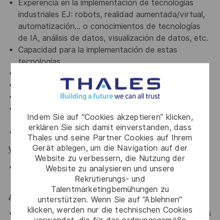
Experencia en la implementación de tecnologías
industriales EJ: robots, realidad aumentada/virtual,
automatización… o conocimientos de tecnologías
de IA, análisis de datos, visualización de datos, etc.
Capacidad para la implementación de estas
tecnologías.
Desarrollo de procesos de soluciones digitales.
Prácticas de metodologías ágiles.
Conocimientos de IT y de seguridad.
Conocimientos de herramientas industriales
Indem Sie auf “Cookies akzeptieren” klicken,
incluyengo ERP, MRP, MES, PLM…
erklären Sie sich damit einverstanden, dass
Español e Inglés avanzados.
Thales und seine Partner Cookies auf Ihrem
Gerät ablegen, um die Navigation auf der
Valorable:
Website zu verbessern, die Nutzung der
Experiencia en entornos certificados ISO 9001,
Website zu analysieren und unsere
Rekrutierungs- und
IATF 16949 / VDA u otros estándares industriales.
Talentmarketingbemühungen zu
¿Qué ofrecemos?
unterstützen. Wenn Sie auf “Ablehnen”
klicken, werden nur die technischen Cookies
Retribución flexible (tickets restaurante y beneficios
verwendet, die für das ordnungsgemäße