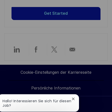
Get Started
Über
Über
Über
Per
LinkedIn
Facebook
Twitter
E-
Cookie-Einstellungen der Karriereseite
teilen
teilen
teilen
Mail
Persönliche Informationen
teilen
Chatbot-
Hallo! Interessieren Sie sich für diesen
Benachrichtigung
Job?
Jobs suchen
schließen