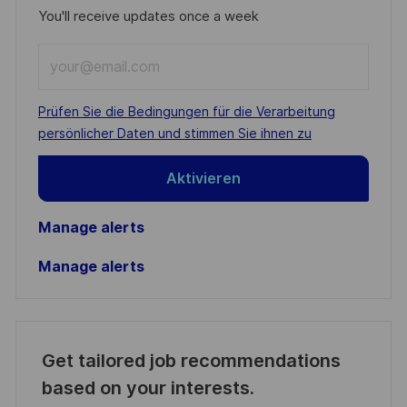
You'll receive updates once a week
Enter
Email
address
Required
Prüfen Sie die Bedingungen für die Verarbeitung
(Required)
persönlicher Daten und stimmen Sie ihnen zu
Aktivieren
Manage alerts
Manage alerts
Get tailored job recommendations
based on your interests.