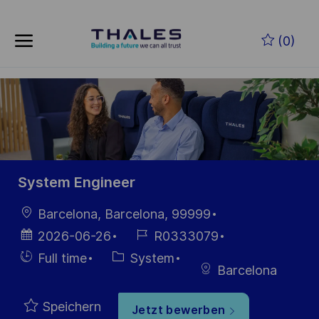
Skip to main content
Zum Hauptinhalt springen
(0)
-
-
System Engineer
Ort
Barcelona, Barcelona, 99999
Datum der
Job-
2026-06-26
R0333079
Veröffentlichung
ID
Einstellunngstyp
Kategorie
Full time
System
Barcelona
Speichern
Jetzt bewerben