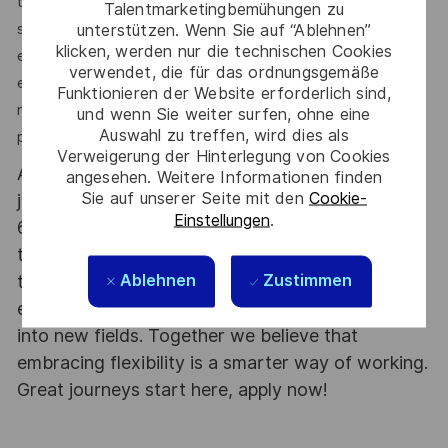
tenidos en cuenta para el puesto, independientemente de
Talentmarketingbemühungen zu
su raza, color, religión, sexo, nacionalidad, ascendencia,
unterstützen. Wenn Sie auf “Ablehnen”
klicken, werden nur die technischen Cookies
embarazo, edad, orientación sexual, identidad de género,
verwendet, die für das ordnungsgemäße
estado civil, condición de veterano protegido, afección
Funktionieren der Website erforderlich sind,
médica o discapacidad, o cualquier otra característica
und wenn Sie weiter surfen, ohne eine
Auswahl zu treffen, wird dies als
protegida por la ley.
Verweigerung der Hinterlegung von Cookies
At Thales we provide CAREERS and not only
angesehen. Weitere Informationen finden
Sie auf unserer Seite mit den
Cookie-
jobs. With Thales employing 80,000 employees in
Einstellungen
.
68 countries our mobility policy enables
thousands of employees each year to develop
Ablehnen
Zustimmen
their careers at home and abroad, in their
existing areas of expertise or by branching out
into new fields. Together we believe that
embracing flexibility is a smarter way of working.
Great journeys start here, apply now!