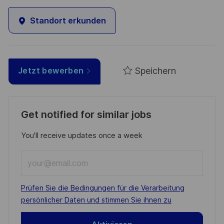
Standort erkunden
Speichern
Jetzt bewerben
Get notified for similar jobs
You'll receive updates once a week
Enter
Email
address
Required
Prüfen Sie die Bedingungen für die Verarbeitung
(Required)
persönlicher Daten und stimmen Sie ihnen zu