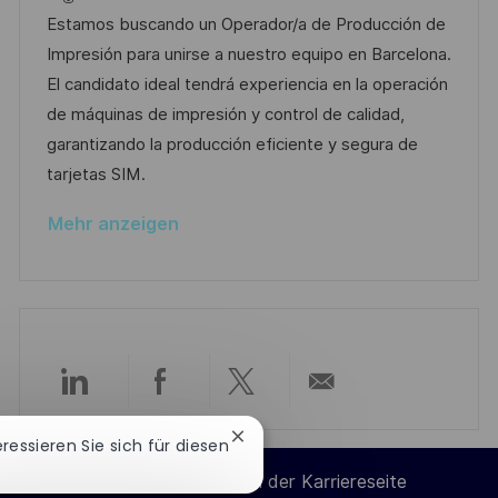
f
t
b
t
Estamos buscando un Operador/a de Producción de
e
u
-
e
Impresión para unirse a nuestro equipo en Barcelona.
n
m
I
g
El candidato ideal tendrá experiencia en la operación
t
d
D
o
de máquinas de impresión y control de calidad,
l
e
r
garantizando la producción eficiente y segura de
i
r
i
tarjetas SIM.
c
V
e
h
Mehr anzeigen
e
u
r
n
ö
g
f
f
e
Über
Über
Über
Per
n
Chatbot-
t
eressieren Sie sich für diesen
LinkedIn
Facebook
Twitter
E-
Benachrichtigung
l
Cookie-Einstellungen der Karriereseite
schließen