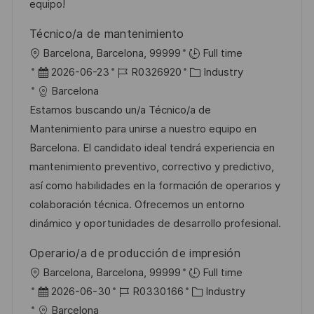
V
e
equipo!
c
e
h
Técnico/a de mantenimiento
r
u
O
Barcelona, Barcelona, 99999
Full time
ö
n
r
D
J
K
2026-06-23
R0326920
Industry
f
g
t
a
o
a
Barcelona
f
t
b
t
Estamos buscando un/a Técnico/a de
e
u
-
e
Mantenimiento para unirse a nuestro equipo en
n
m
I
g
Barcelona. El candidato ideal tendrá experiencia en
t
d
D
o
mantenimiento preventivo, correctivo y predictivo,
l
e
r
así como habilidades en la formación de operarios y
i
r
i
colaboración técnica. Ofrecemos un entorno
c
V
e
dinámico y oportunidades de desarrollo profesional.
h
e
u
Operario/a de producción de impresión
r
n
O
Barcelona, Barcelona, 99999
Full time
ö
g
r
D
J
K
2026-06-30
R0330166
Industry
f
t
a
o
a
Barcelona