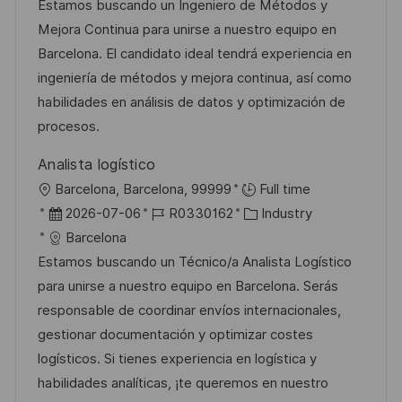
t
b
t
Estamos buscando un Ingeniero de Métodos y
e
u
-
e
Mejora Continua para unirse a nuestro equipo en
n
m
I
g
Barcelona. El candidato ideal tendrá experiencia en
t
d
D
o
ingeniería de métodos y mejora continua, así como
l
e
r
habilidades en análisis de datos y optimización de
i
r
i
procesos.
c
V
e
h
Analista logístico
e
u
O
Barcelona, Barcelona, 99999
Full time
r
n
r
D
J
K
2026-07-06
R0330162
Industry
ö
g
t
a
o
a
Barcelona
f
t
b
t
Estamos buscando un Técnico/a Analista Logístico
f
u
-
e
para unirse a nuestro equipo en Barcelona. Serás
e
m
I
g
responsable de coordinar envíos internacionales,
n
d
D
o
gestionar documentación y optimizar costes
t
e
r
logísticos. Si tienes experiencia en logística y
l
r
i
habilidades analíticas, ¡te queremos en nuestro
i