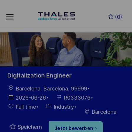
Skip to main content
Zum Hauptinhalt springen
(0)
-
-
Digitalization Engineer
Ort
Barcelona, Barcelona, 99999
Datum der
Job-
2026-06-26
R0333076
Veröffentlichung
ID
Einstellunngstyp
Kategorie
Full time
Industry
Barcelona
Speichern
Jetzt bewerben