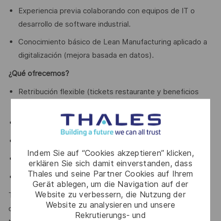
Experiencia previa colaborando con equipos de IT o
desarrollo de software industrial.
Conocimiento básico de Lean Manufacturing aplicado a
digitalización (mejora basada en datos).
¿Qué ofrecemos?
Retribución flexible (tickets restaurante y beneficios
sociales guardería, formación…)
Seguro de vida
Seguro de salud parcialmente subvencionado
Indem Sie auf “Cookies akzeptieren” klicken,
Diferentes servicios para la conciliación
erklären Sie sich damit einverstanden, dass
Thales und seine Partner Cookies auf Ihrem
Club de ahorro
Gerät ablegen, um die Navigation auf der
Website zu verbessern, die Nutzung der
Thales es una empresa que promueve la igualdad de
Website zu analysieren und unsere
oportunidades. Todos los candidatos cualificados serán
Rekrutierungs- und