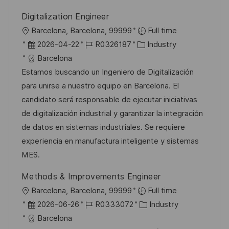
Digitalization Engineer
O
Barcelona, Barcelona, 99999
Full time
r
D
J
K
2026-04-22
R0326187
Industry
t
a
o
a
Barcelona
t
b
t
Estamos buscando un Ingeniero de Digitalización
u
-
e
para unirse a nuestro equipo en Barcelona. El
m
I
g
candidato será responsable de ejecutar iniciativas
d
D
o
de digitalización industrial y garantizar la integración
e
r
de datos en sistemas industriales. Se requiere
r
i
experiencia en manufactura inteligente y sistemas
V
e
MES.
e
Methods & Improvements Engineer
r
O
Barcelona, Barcelona, 99999
Full time
ö
r
D
J
K
2026-06-26
R0333072
Industry
f
t
a
o
a
Barcelona
f