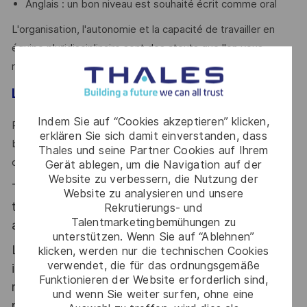
Anglais : un bon niveau est souhaité écrit comme oral
L'organisation, l'autonomie et la capacité de travailler en
équipe pluridisciplinaire sont des atouts que l'on vous
reconnaît ? Alors ce poste est fait pour vous !
Le mot de l'équipe
Indem Sie auf “Cookies akzeptieren” klicken,
Rejoignez une équipe dynamique et passionnée par de
erklären Sie sich damit einverstanden, dass
beaux challenges industriels dans un esprit collaboratif et
Thales und seine Partner Cookies auf Ihrem
convivial à Etrelles.
Gerät ablegen, um die Navigation auf der
Website zu verbessern, die Nutzung der
Thales, entreprise Handi-Engagée, reconnait
Website zu analysieren und unsere
tous les talents. La diversité est notre meilleur
Rekrutierungs- und
Talentmarketingbemühungen zu
atout. Postulez et rejoignez nous !
unterstützen. Wenn Sie auf “Ablehnen”
Le poste pouvant nécessiter d'accéder à des
klicken, werden nur die technischen Cookies
verwendet, die für das ordnungsgemäße
informations relevant du secret de la défense
Funktionieren der Website erforderlich sind,
nationale, la personne retenue fera l'objet d'une
und wenn Sie weiter surfen, ohne eine
procédure d’habilitation, conformément aux