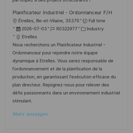
participez à des projets structurants !
c
e
h
Planificateur Industriel - Ordonnanceur F/H
r
u
O
Étrelles, Ille-et-Vilaine, 35370
Full time
ö
n
r
D
J
K
2026-07-03
R0322977
Industry
f
g
t
a
o
a
Etrelles
f
t
b
t
Nous recherchons un Planificateur Industriel -
e
u
-
e
Ordonnanceur pour rejoindre notre équipe
n
m
I
g
dynamique à Etrelles. Vous serez responsable de
t
d
D
o
l'ordonnancement et de la planification de la
l
e
r
production, en garantissant l'exécution efficace du
i
r
i
plan directeur. Rejoignez-nous pour relever des
c
V
e
défis passionnants dans un environnement industriel
h
e
stimulant.
u
r
n
Mehr anzeigen
ö
g
f
f