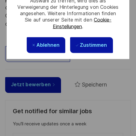
Auswahl zu treffen, wird dies als
Verweigerung der Hinterlegung von Cookies
dispositions des articles R.2311-1 et suivants du
angesehen. Weitere Informationen finden
Code de la défense et de l’IGI 1300 SGDSN/PSE
Sie auf unserer Seite mit den
Cookie-
du 09 août 2021.
Einstellungen
.
Ablehnen
Zustimmen
Standort erkunden
Speichern
Jetzt bewerben
Get notified for similar jobs
You'll receive updates once a week