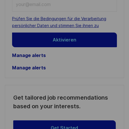
Enter
Email
address
Required
Prüfen Sie die Bedingungen für die Verarbeitung
(Required)
persönlicher Daten und stimmen Sie ihnen zu
Aktivieren
Manage alerts
Manage alerts
Get tailored job recommendations
based on your interests.
Get Started