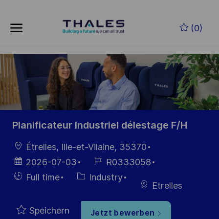
Skip to main content
Zum Hauptinhalt springen
(0)
-
-
Planificateur Industriel délestage F/H
Ort
Étrelles, Ille-et-Vilaine, 35370
Datum der
Job-
2026-07-03
R0333058
Veröffentlichung
ID
Einstellunngstyp
Kategorie
Full time
Industry
Etrelles
Speichern
Jetzt bewerben