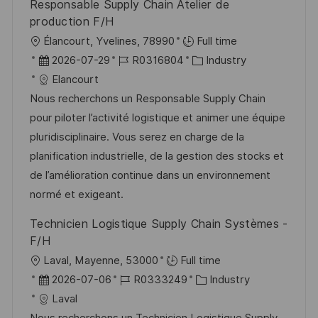
Responsable Supply Chain Atelier de
e
production F/H
r
O
Élancourt, Yvelines, 78990
Full time
ö
r
D
J
K
2026-07-29
R0316804
Industry
f
t
a
o
a
Elancourt
f
t
b
t
Nous recherchons un Responsable Supply Chain
e
u
-
e
pour piloter l’activité logistique et animer une équipe
n
m
I
g
pluridisciplinaire. Vous serez en charge de la
t
d
D
o
planification industrielle, de la gestion des stocks et
l
e
r
de l’amélioration continue dans un environnement
i
r
i
normé et exigeant.
c
V
e
Technicien Logistique Supply Chain Systèmes -
h
e
F/H
u
r
O
Laval, Mayenne, 53000
Full time
n
ö
r
D
J
K
2026-07-06
R0333249
Industry
g
f
t
a
o
a
Laval
f
t
b
t