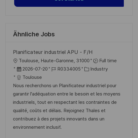
Ähnliche Jobs
Planificateur industriel APU - F/H
O
Toulouse, Haute-Garonne, 31000
Full time
r
D
J
K
2026-07-20
R0334005
Industry
t
a
o
a
Toulouse
t
b
t
Nous recherchons un Planificateur industriel pour
u
-
e
garantir l'adéquation entre le besoin et les moyens
m
I
g
industriels, tout en respectant les contraintes de
d
D
o
qualité, coûts et délais. Rejoignez Thales et
e
r
contribuez à des projets innovants dans un
r
i
environnement inclusif.
V
e