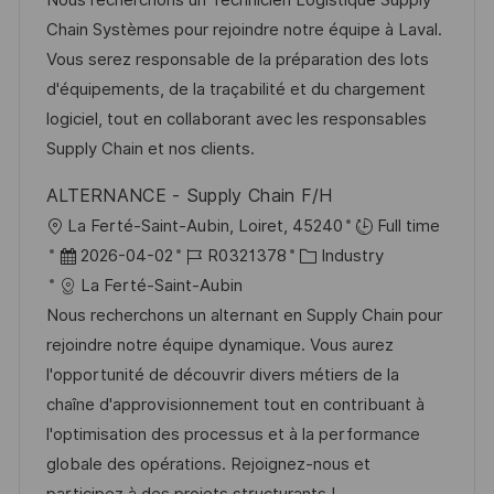
Nous recherchons un Technicien Logistique Supply
e
u
-
e
Chain Systèmes pour rejoindre notre équipe à Laval.
n
m
I
g
Vous serez responsable de la préparation des lots
t
d
D
o
d'équipements, de la traçabilité et du chargement
l
e
r
logiciel, tout en collaborant avec les responsables
i
r
i
Supply Chain et nos clients.
c
V
e
h
ALTERNANCE - Supply Chain F/H
e
u
O
La Ferté-Saint-Aubin, Loiret, 45240
Full time
r
n
r
D
J
K
2026-04-02
R0321378
Industry
ö
g
t
a
o
a
La Ferté-Saint-Aubin
f
t
b
t
Nous recherchons un alternant en Supply Chain pour
f
u
-
e
rejoindre notre équipe dynamique. Vous aurez
e
m
I
g
l'opportunité de découvrir divers métiers de la
n
d
D
o
chaîne d'approvisionnement tout en contribuant à
t
e
r
l'optimisation des processus et à la performance
l
r
i
globale des opérations. Rejoignez-nous et
i
V
e