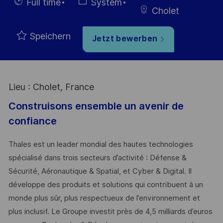
Veröffentlichung
ID
Einstellunngstyp
Kategorie
Full time
System
Cholet
Speichern
Jetzt bewerben
Lieu : Cholet, France
Construisons ensemble un avenir de
confiance
Thales est un leader mondial des hautes technologies
spécialisé dans trois secteurs d’activité : Défense &
Sécurité, Aéronautique & Spatial, et Cyber & Digital. Il
développe des produits et solutions qui contribuent à un
monde plus sûr, plus respectueux de l’environnement et
plus inclusif. Le Groupe investit près de 4,5 milliards d’euros