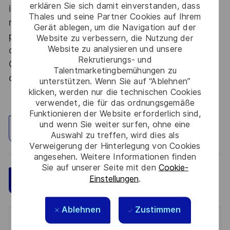
erklären Sie sich damit einverstanden, dass
informations relevant du secret de la défense
Thales und seine Partner Cookies auf Ihrem
nationale, la personne retenue fera l'objet d'une
Gerät ablegen, um die Navigation auf der
procédure d’habilitation, conformément aux
Website zu verbessern, die Nutzung der
Website zu analysieren und unsere
dispositions des articles R.2311-1 et suivants du
Rekrutierungs- und
Code de la défense et de l’IGI 1300 SGDSN/PSE
Talentmarketingbemühungen zu
du 09 août 2021.
unterstützen. Wenn Sie auf “Ablehnen”
klicken, werden nur die technischen Cookies
verwendet, die für das ordnungsgemäße
Funktionieren der Website erforderlich sind,
und wenn Sie weiter surfen, ohne eine
Standort erkunden
Auswahl zu treffen, wird dies als
Verweigerung der Hinterlegung von Cookies
angesehen. Weitere Informationen finden
Sie auf unserer Seite mit den
Cookie-
Einstellungen
.
Speichern
Jetzt bewerben
Ablehnen
Zustimmen
Get notified for similar jobs