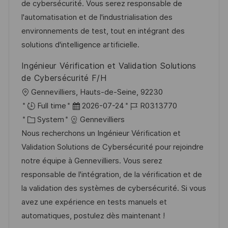
d
D
o
de cybersécurité. Vous serez responsable de
e
r
l'automatisation et de l'industrialisation des
r
i
environnements de test, tout en intégrant des
V
e
solutions d'intelligence artificielle.
e
Ingénieur Vérification et Validation Solutions
r
de Cybersécurité F/H
ö
O
Gennevilliers, Hauts-de-Seine, 92230
f
r
D
J
Full time
2026-07-24
R0313770
f
t
K
a
o
System
Gennevilliers
e
a
t
b
Nous recherchons un Ingénieur Vérification et
n
t
u
-
Validation Solutions de Cybersécurité pour rejoindre
t
e
m
I
notre équipe à Gennevilliers. Vous serez
l
g
d
D
responsable de l'intégration, de la vérification et de
i
o
e
la validation des systèmes de cybersécurité. Si vous
c
r
r
avez une expérience en tests manuels et
h
i
V
automatiques, postulez dès maintenant !
u