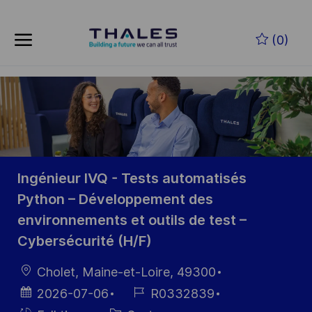
Skip to main content
Zum Hauptinhalt springen
(0)
-
-
Ingénieur IVQ - Tests automatisés
Python – Développement des
environnements et outils de test –
Cybersécurité (H/F)
Ort
Cholet, Maine-et-Loire, 49300
Datum der
Job-
2026-07-06
R0332839