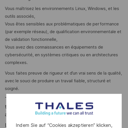
Vous maîtrisez les environnements Linux, Windows, et les
outils associés,
Vous êtes sensibles aux problématiques de performance
(par exemple réseau), de qualification environnementale et
de validation fonctionnelle,
Vous avez des connaissances en équipements de
cybersécurité, en systèmes critiques ou en architectures
complexes.
Vous faites preuve de rigueur et d’un vrai sens de la qualité,
avec le souci de produire un travail fiable, structuré et
soigné.
Thales, entreprise Handi-Engagée, reconnait
tous les talents. La diversité est notre meilleur
atout. Postulez et rejoignez nous !
Le poste pouvant nécessiter d'accéder à des
Indem Sie auf “Cookies akzeptieren” klicken,