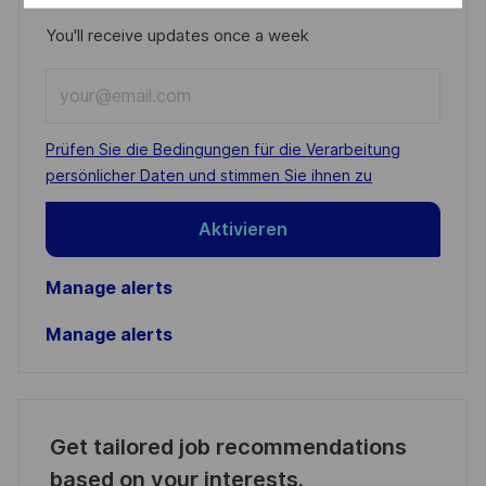
You'll receive updates once a week
Enter
Email
address
Required
Prüfen Sie die Bedingungen für die Verarbeitung
(Required)
persönlicher Daten und stimmen Sie ihnen zu
Aktivieren
Manage alerts
Manage alerts
Get tailored job recommendations
based on your interests.