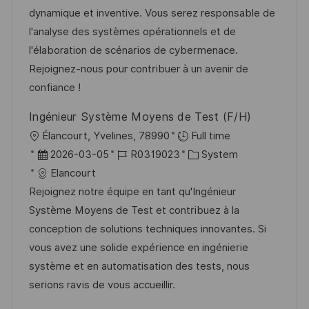
e
m
I
g
dynamique et inventive. Vous serez responsable de
n
d
D
o
l'analyse des systèmes opérationnels et de
t
e
r
l'élaboration de scénarios de cybermenace.
l
r
i
Rejoignez-nous pour contribuer à un avenir de
i
V
e
confiance !
c
e
h
Ingénieur Système Moyens de Test (F/H)
r
u
O
Élancourt, Yvelines, 78990
Full time
ö
n
r
D
J
K
2026-03-05
R0319023
System
f
g
t
a
o
a
Elancourt
f
t
b
t
Rejoignez notre équipe en tant qu'Ingénieur
e
u
-
e
Système Moyens de Test et contribuez à la
n
m
I
g
conception de solutions techniques innovantes. Si
t
d
D
o
vous avez une solide expérience en ingénierie
l
e
r
système et en automatisation des tests, nous
i
r
i
serions ravis de vous accueillir.
c
V
e