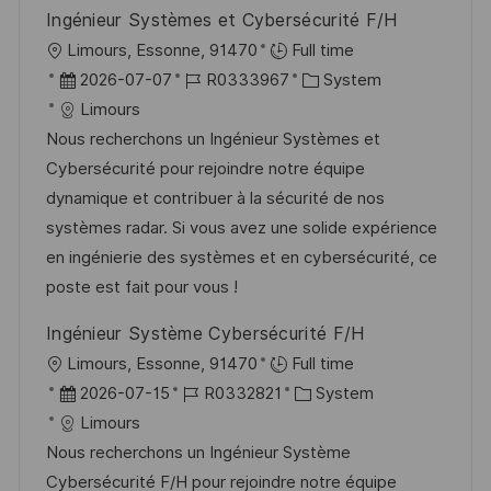
e
e
n
Ingénieur Systèmes et Cybersécurité F/H
r
g
O
Limours, Essonne, 91470
Full time
ö
r
D
J
K
2026-07-07
R0333967
System
f
t
a
o
a
Limours
f
t
b
t
Nous recherchons un Ingénieur Systèmes et
e
u
-
e
Cybersécurité pour rejoindre notre équipe
n
m
I
g
dynamique et contribuer à la sécurité de nos
t
d
D
o
systèmes radar. Si vous avez une solide expérience
l
e
r
en ingénierie des systèmes et en cybersécurité, ce
i
r
i
poste est fait pour vous !
c
V
e
h
Ingénieur Système Cybersécurité F/H
e
u
O
Limours, Essonne, 91470
Full time
r
n
r
D
J
K
2026-07-15
R0332821
System
ö
g
t
a
o
a
Limours
f
t
b
t
Nous recherchons un Ingénieur Système
f
u
-
e
Cybersécurité F/H pour rejoindre notre équipe