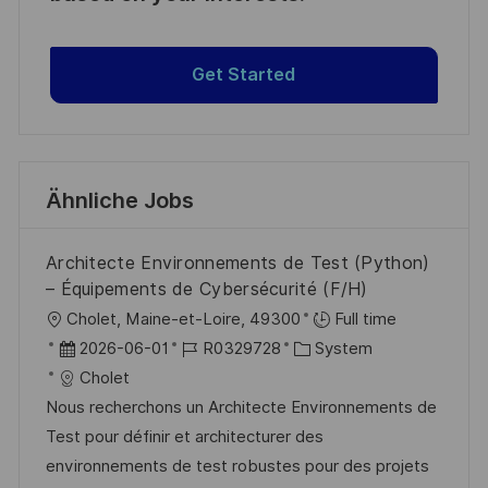
Get Started
Ähnliche Jobs
Architecte Environnements de Test (Python)
– Équipements de Cybersécurité (F/H)
O
Cholet, Maine-et-Loire, 49300
Full time
r
D
J
K
2026-06-01
R0329728
System
t
a
o
a
Cholet
t
b
t
Nous recherchons un Architecte Environnements de
u
-
e
Test pour définir et architecturer des
m
I
g
environnements de test robustes pour des projets