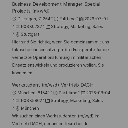
Business Development Manager Special
ö
Projects (m/w/d)
f
O
D
Ditzingen, 71254
Full time
2026-07-01
f
r
J
K
a
R0330237
Strategy, Marketing, Sales
e
t
o
a
t
Stuttgart
n
b
t
u
Hier sind Sie richtig, wenn Sie gemeinsam mit uns
t
-
e
m
taktische und einsatzerprobte Funkgeräte für die
l
I
g
d
vernetzte Operationsführung im militärischen
i
D
o
e
Einsatz enzwickeln und produzieren wollen. Sie
c
r
r
können en...
h
i
V
u
Werkstudent (m/w/d) Vertrieb DACH
e
e
n
O
D
München, 81541
Part time
2026-08-04
r
g
r
J
K
a
R0335862
Strategy, Marketing, Sales
ö
t
o
a
t
München
f
b
t
u
Wir suchen einen Werkstudenten (m/w/d) im
f
-
e
m
Vertrieb DACH, der unser Team bei der
e