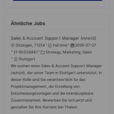
Ähnliche Jobs
Sales & Account Support Manager (m/w/d)
O
D
Ditzingen, 71254
Full time
2026-07-27
r
J
K
a
R0334841
Strategy, Marketing, Sales
t
o
a
t
Stuttgart
b
t
u
Wir suchen einen Sales & Account Support Manager
-
e
m
(w/m/d), der unser Team in Stuttgart unterstützt. In
I
g
d
dieser Rolle sind Sie verantwortlich für das
D
o
e
Projektmanagement, die Erstellung von
r
r
Entscheidungsvorlagen und die interdisziplinäre
i
V
Zusammenarbeit. Bewerben Sie sich jetzt und
e
e
gestalten Sie Ihre Karriere bei Thales!
r