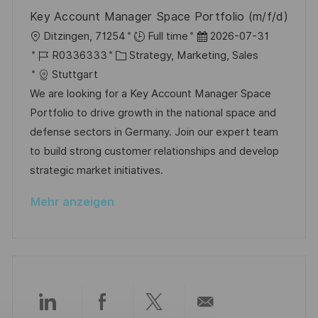
e
e
n
Key Account Manager Space Portfolio (m/f/d)
r
g
O
D
Ditzingen, 71254
Full time
2026-07-31
ö
r
J
K
a
R0336333
Strategy, Marketing, Sales
f
t
o
a
t
Stuttgart
f
b
t
u
We are looking for a Key Account Manager Space
e
-
e
m
Portfolio to drive growth in the national space and
n
I
g
d
defense sectors in Germany. Join our expert team
t
D
o
e
to build strong customer relationships and develop
l
r
r
strategic market initiatives.
i
i
V
c
Mehr anzeigen
e
e
h
r
u
ö
n
f
g
f
e
Über
Über
Über
Per