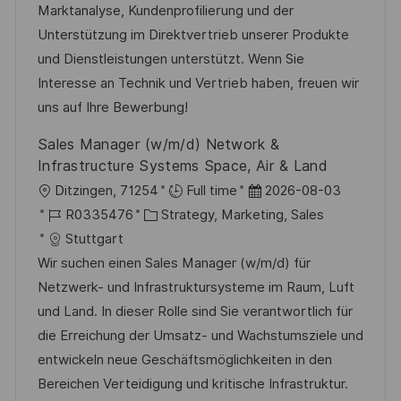
I
g
d
Marktanalyse, Kundenprofilierung und der
n
D
o
e
Unterstützung im Direktvertrieb unserer Produkte
t
r
r
und Dienstleistungen unterstützt. Wenn Sie
l
i
V
Interesse an Technik und Vertrieb haben, freuen wir
i
e
e
uns auf Ihre Bewerbung!
c
r
h
Sales Manager (w/m/d) Network &
ö
u
Infrastructure Systems Space, Air & Land
f
n
O
D
Ditzingen, 71254
Full time
2026-08-03
f
g
r
J
K
a
R0335476
Strategy, Marketing, Sales
e
t
o
a
t
Stuttgart
n
b
t
u
Wir suchen einen Sales Manager (w/m/d) für
t
-
e
m
Netzwerk- und Infrastruktursysteme im Raum, Luft
l
I
g
d
und Land. In dieser Rolle sind Sie verantwortlich für
i
D
o
e
die Erreichung der Umsatz- und Wachstumsziele und
c
r
r
entwickeln neue Geschäftsmöglichkeiten in den
h
i
V
Bereichen Verteidigung und kritische Infrastruktur.
u