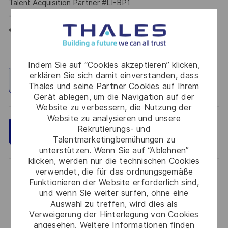
Talent Acquisition Partner #LI-BP1
+ 49 173 585 90 29
*Human Intelligence
Indem Sie auf “Cookies akzeptieren” klicken,
erklären Sie sich damit einverstanden, dass
Standort erkunden
Thales und seine Partner Cookies auf Ihrem
Gerät ablegen, um die Navigation auf der
Website zu verbessern, die Nutzung der
Website zu analysieren und unsere
Rekrutierungs- und
Speichern
Jetzt bewerben
Talentmarketingbemühungen zu
unterstützen. Wenn Sie auf “Ablehnen”
klicken, werden nur die technischen Cookies
verwendet, die für das ordnungsgemäße
Get notified for similar jobs
Funktionieren der Website erforderlich sind,
und wenn Sie weiter surfen, ohne eine
You'll receive updates once a week
Auswahl zu treffen, wird dies als
Verweigerung der Hinterlegung von Cookies
Enter
angesehen. Weitere Informationen finden