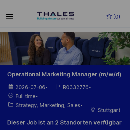
Skip to main content
Zum Hauptinhalt springen
(0)
-
-
Operational Marketing Manager (m/w/d)
Datum der
Job-
2026-07-06
R0332776
Veröffentlichung
ID
Einstellunngstyp
Full time
Kategorie
Strategy, Marketing, Sales
Stuttgart
Dieser Job ist an 2 Standorten verfügbar