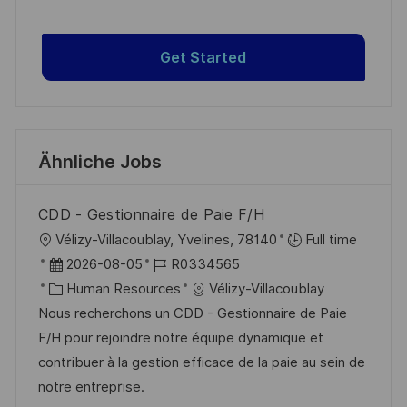
Get Started
Ähnliche Jobs
CDD - Gestionnaire de Paie F/H
O
Vélizy-Villacoublay, Yvelines, 78140
Full time
r
D
J
2026-08-05
R0334565
t
a
K
o
Human Resources
Vélizy-Villacoublay
t
a
b
Nous recherchons un CDD - Gestionnaire de Paie
u
t
-
F/H pour rejoindre notre équipe dynamique et
m
e
I
contribuer à la gestion efficace de la paie au sein de
d
g
D
notre entreprise.