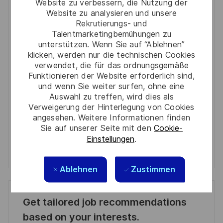
Website zu verbessern, die Nutzung der
Website zu analysieren und unsere
You'll receive updates once a week
Rekrutierungs- und
Talentmarketingbemühungen zu
Enter
unterstützen. Wenn Sie auf “Ablehnen”
Email
klicken, werden nur die technischen Cookies
address
verwendet, die für das ordnungsgemäße
Required
Prüfen Sie die Bedingungen für die Verarbeitung
(Required)
Funktionieren der Website erforderlich sind,
persönlicher Daten und stimmen Sie ihnen zu
und wenn Sie weiter surfen, ohne eine
Auswahl zu treffen, wird dies als
Aktivieren
Verweigerung der Hinterlegung von Cookies
angesehen. Weitere Informationen finden
Sie auf unserer Seite mit den
Cookie-
Manage alerts
Einstellungen
.
Manage alerts
Ablehnen
Zustimmen
Get tailored job recommendations
based on your interests.