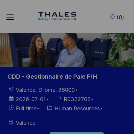
Skip to main content
Zum Hauptinhalt springen
(0)
-
-
CDD - Gestionnaire de Paie F/H
Ort
Valence, Drome, 26000
Datum der
Job-
2026-07-01
R0332702
Veröffentlichung
ID
Einstellunngstyp
Kategorie
Full time
Human Resources
Valence