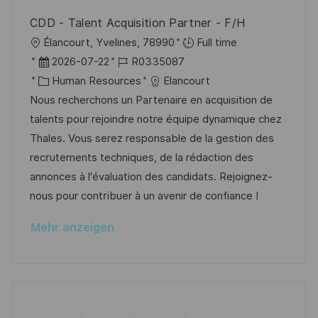
c
e
e
h
CDD - Talent Acquisition Partner - F/H
r
u
O
Élancourt, Yvelines, 78990
Full time
ö
n
r
D
J
2026-07-22
R0335087
f
g
t
a
K
o
Human Resources
Elancourt
f
t
a
b
Nous recherchons un Partenaire en acquisition de
e
u
t
-
talents pour rejoindre notre équipe dynamique chez
n
m
e
I
Thales. Vous serez responsable de la gestion des
t
d
g
D
recrutements techniques, de la rédaction des
l
e
o
annonces à l'évaluation des candidats. Rejoignez-
i
r
r
nous pour contribuer à un avenir de confiance !
c
V
i
h
Mehr anzeigen
e
e
u
r
n
ö
g
f
f