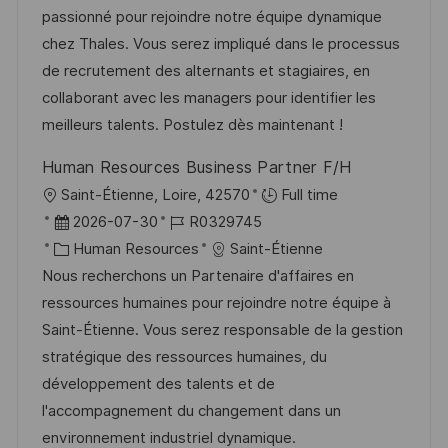
f
g
u
t
-
passionné pour rejoindre notre équipe dynamique
e
m
e
I
chez Thales. Vous serez impliqué dans le processus
n
d
g
D
de recrutement des alternants et stagiaires, en
t
e
o
collaborant avec les managers pour identifier les
l
r
r
meilleurs talents. Postulez dès maintenant !
i
V
i
c
Human Resources Business Partner F/H
e
e
h
O
Saint-Étienne, Loire, 42570
Full time
r
u
r
D
J
2026-07-30
R0329745
ö
n
t
a
K
o
Human Resources
Saint-Étienne
f
g
t
a
b
Nous recherchons un Partenaire d'affaires en
f
u
t
-
ressources humaines pour rejoindre notre équipe à
e
m
e
I
Saint-Étienne. Vous serez responsable de la gestion
n
d
g
D
stratégique des ressources humaines, du
t
e
o
développement des talents et de
l
r
r
l'accompagnement du changement dans un
i
V
i
environnement industriel dynamique.