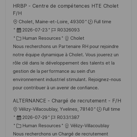
e
o
HRBP - Centre de compétences HTE Cholet
r
r
F/H
V
i
O
Cholet, Maine-et-Loire, 49300
Full time
e
e
r
D
J
2026-07-23
R0326093
r
t
a
K
o
Human Resources
Cholet
ö
t
a
b
Nous recherchons un Partenaire RH pour rejoindre
f
u
t
-
notre équipe dynamique à Cholet. Vous jouerez un
f
m
e
I
rôle clé dans le développement des talents et la
e
d
g
D
gestion de la performance au sein d'un
n
e
o
environnement industriel stimulant. Rejoignez-nous
t
r
r
pour contribuer à un avenir de confiance.
l
V
i
i
ALTERNANCE - Chargé de recrutement - F/H
e
e
c
O
Vélizy-Villacoublay, Yvelines, 78140
Full time
r
h
r
D
J
2026-07-29
R0331387
ö
u
t
a
K
o
Human Resources
Vélizy-Villacoublay
f
n
t
a
b
Nous recherchons un Chargé de recrutement