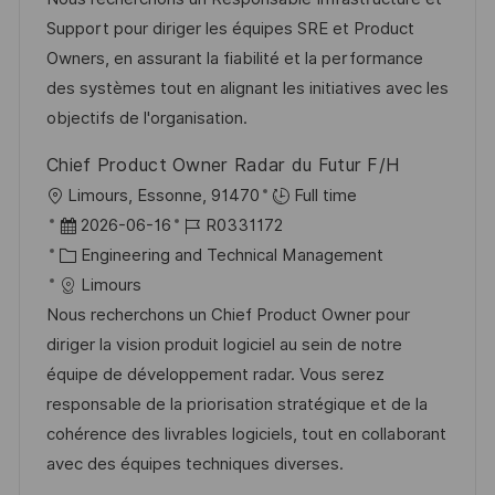
e
m
I
Support pour diriger les équipes SRE et Product
g
d
D
Owners, en assurant la fiabilité et la performance
o
e
des systèmes tout en alignant les initiatives avec les
r
r
objectifs de l'organisation.
i
V
Chief Product Owner Radar du Futur F/H
e
e
O
Limours, Essonne, 91470
Full time
r
r
D
J
2026-06-16
R0331172
ö
t
a
K
o
Engineering and Technical Management
f
t
a
b
Limours
f
u
t
-
Nous recherchons un Chief Product Owner pour
e
m
e
I
diriger la vision produit logiciel au sein de notre
n
d
g
D
équipe de développement radar. Vous serez
t
e
o
responsable de la priorisation stratégique et de la
l
r
r
cohérence des livrables logiciels, tout en collaborant
i
V
i
avec des équipes techniques diverses.
c
e
e