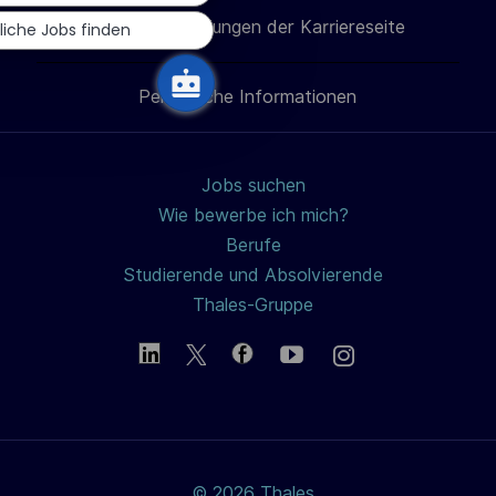
LinkedIn
Facebook
Twitter
E-
h
Cookie-Einstellungen der Karriereseite
liche Jobs finden
u
teilen
teilen
teilen
Mail
n
Persönliche Informationen
teilen
g
Jobs suchen
Wie bewerbe ich mich?
Berufe
Studierende und Absolvierende
Thales-Gruppe
© 2026 Thales