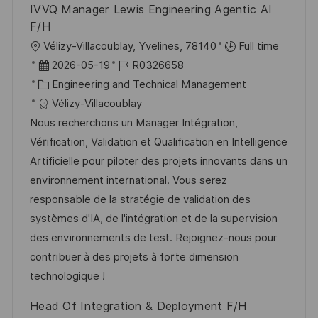
h
IVVQ Manager Lewis Engineering Agentic AI
r
u
F/H
ö
n
O
Vélizy-Villacoublay, Yvelines, 78140
Full time
f
g
r
D
J
2026-05-19
R0326658
f
t
a
K
o
Engineering and Technical Management
e
t
a
b
Vélizy-Villacoublay
n
u
t
-
Nous recherchons un Manager Intégration,
t
m
e
I
Vérification, Validation et Qualification en Intelligence
l
d
g
D
Artificielle pour piloter des projets innovants dans un
i
e
o
environnement international. Vous serez
c
r
r
responsable de la stratégie de validation des
h
V
i
systèmes d'IA, de l'intégration et de la supervision
u
e
e
des environnements de test. Rejoignez-nous pour
n
r
contribuer à des projets à forte dimension
g
ö
technologique !
f
Head Of Integration & Deployment F/H
f