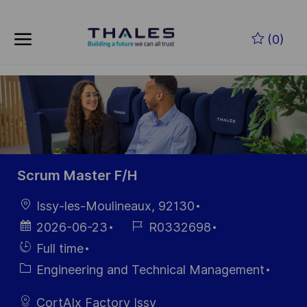
Skip to main content
Zum Hauptinhalt springen
(0)
-
-
Scrum Master F/H
Ort
Issy-les-Moulineaux, 92130
Datum der
Job-
2026-06-23
R0332698
Veröffentlichung
ID
Einstellunngstyp
Full time
Kategorie
Engineering and Technical Management
CortAIx Factory Issy