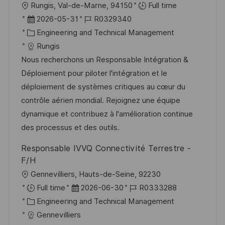
O
Rungis, Val-de-Marne, 94150
Full time
e
r
D
J
2026-05-31
R0329340
n
t
a
K
o
Engineering and Technical Management
t
t
a
b
Rungis
l
u
t
-
Nous recherchons un Responsable Intégration &
i
m
e
I
Déploiement pour piloter l'intégration et le
c
d
g
D
déploiement de systèmes critiques au cœur du
h
e
o
contrôle aérien mondial. Rejoignez une équipe
u
r
r
dynamique et contribuez à l'amélioration continue
n
V
i
des processus et des outils.
g
e
e
Responsable IVVQ Connectivité Terrestre -
r
F/H
ö
O
Gennevilliers, Hauts-de-Seine, 92230
f
r
D
J
Full time
2026-06-30
R0333288
f
t
K
a
o
Engineering and Technical Management
e
a
t
b
Gennevilliers
n