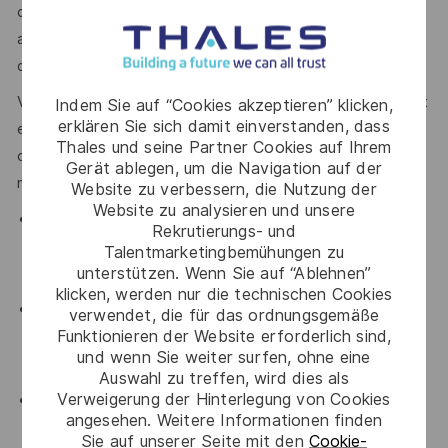
dans la structuration d’incréments de valeur. Il participe
activement à l’amélioration et la définition de nos process
de delivery.
Vous accompagnerez des équipes autonomes fonctionnant
Indem Sie auf “Cookies akzeptieren” klicken,
erklären Sie sich damit einverstanden, dass
en Scrum et gestion de flux ainsi qu’un PO représentant du
Thales und seine Partner Cookies auf Ihrem
client (BL Thales ou externe). Vos missions consisteront
Gerät ablegen, um die Navigation auf der
notamment à :
Website zu verbessern, die Nutzung der
Website zu analysieren und unsere
Accompagner une ou plusieurs équipes Use Case sur la
Rekrutierungs- und
maitrise des principes de delivery agiles/lean dans un
Talentmarketingbemühungen zu
unterstützen. Wenn Sie auf “Ablehnen”
cadre Scrum pragmatique et efficace.
klicken, werden nur die technischen Cookies
S’assurer du pilotage des indicateurs clés dans les
verwendet, die für das ordnungsgemäße
Funktionieren der Website erforderlich sind,
équipes et les accompagner dans leur démarche
und wenn Sie weiter surfen, ohne eine
d’amélioration continue
Auswahl zu treffen, wird dies als
Verweigerung der Hinterlegung von Cookies
Organiser et faciliter le cadrage de nouveaux Use Cases
angesehen. Weitere Informationen finden
et les ateliers associés en suivant la méthodologie de
Sie auf unserer Seite mit den
Cookie-