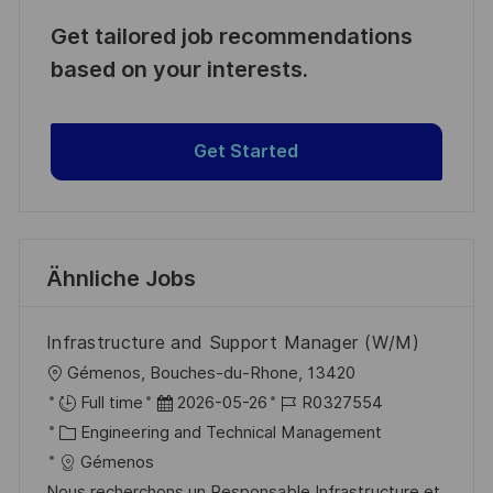
Get tailored job recommendations
based on your interests.
Get Started
Ähnliche Jobs
Infrastructure and Support Manager (W/M)
O
Gémenos, Bouches-du-Rhone, 13420
r
D
J
Full time
2026-05-26
R0327554
t
K
a
o
Engineering and Technical Management
a
t
b
Gémenos
t
u
-
Nous recherchons un Responsable Infrastructure et