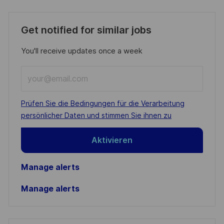
Get notified for similar jobs
You'll receive updates once a week
Enter
Email
address
Required
Prüfen Sie die Bedingungen für die Verarbeitung
(Required)
persönlicher Daten und stimmen Sie ihnen zu
Aktivieren
Manage alerts
Manage alerts