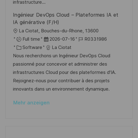
e
r
infrastructure...
c
r
i
h
Ingénieur DevOps Cloud – Plateformes IA et
V
e
u
IA générative (F/H)
e
n
O
La Ciotat, Bouches-du-Rhone, 13600
r
g
r
D
J
Full time
2026-07-16
R0331986
ö
t
K
a
o
Software
La Ciotat
f
a
t
b
Nous recherchons un Ingénieur DevOps Cloud
f
t
u
-
passionné pour concevoir et administrer des
e
e
m
I
infrastructures Cloud pour des plateformes d'IA.
n
g
d
D
Rejoignez-nous pour contribuer à des projets
t
o
e
innovants dans un environnement dynamique.
l
r
r
i
Mehr anzeigen
i
V
c
e
e
h
r
u
ö
n