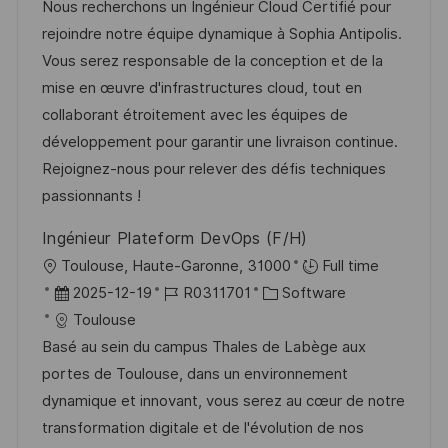
g
t
b
t
Nous recherchons un Ingénieur Cloud Certifié pour
e
u
-
e
rejoindre notre équipe dynamique à Sophia Antipolis.
n
m
I
g
Vous serez responsable de la conception et de la
t
d
D
o
mise en œuvre d'infrastructures cloud, tout en
l
e
r
collaborant étroitement avec les équipes de
i
r
i
développement pour garantir une livraison continue.
c
V
e
Rejoignez-nous pour relever des défis techniques
h
e
passionnants !
u
r
n
Ingénieur Plateform DevOps (F/H)
ö
g
O
Toulouse, Haute-Garonne, 31000
Full time
f
r
D
J
K
2025-12-19
R0311701
Software
f
t
a
o
a
Toulouse
e
t
b
t
Basé au sein du campus Thales de Labège aux
n
u
-
e
portes de Toulouse, dans un environnement
t
m
I
g
dynamique et innovant, vous serez au cœur de notre
l
d
D
o
transformation digitale et de l'évolution de nos
i