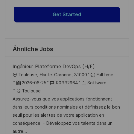
Get Started
Ähnliche Jobs
Ingénieur Plateforme DevOps (H/F)
O
Toulouse, Haute-Garonne, 31000
Full time
r
D
J
K
2026-06-25
R0332964
Software
t
a
o
a
Toulouse
t
b
t
Assurez-vous que vos applications fonctionnent
u
-
e
dans leurs conditions nominales et définissez le bon
m
I
g
seuil pour les alertes de votre application en
d
D
o
conséquence. - Développez vos talents dans un
e
r
autre...