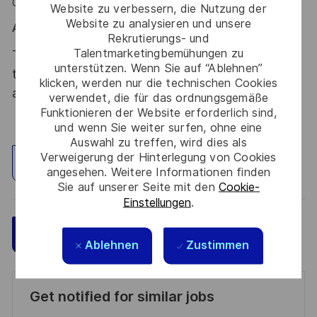
Grafana, ELK...)
Website zu verbessern, die Nutzung der
Website zu analysieren und unsere
Alors ce poste est fait pour vous !
Rekrutierungs- und
Talentmarketingbemühungen zu
Thales, entreprise Handi-Engagée, reconnait
unterstützen. Wenn Sie auf “Ablehnen”
tous les talents. La diversité est notre meilleur
klicken, werden nur die technischen Cookies
atout. Postulez et rejoignez nous !
verwendet, die für das ordnungsgemäße
Funktionieren der Website erforderlich sind,
und wenn Sie weiter surfen, ohne eine
Auswahl zu treffen, wird dies als
Verweigerung der Hinterlegung von Cookies
Standort erkunden
angesehen. Weitere Informationen finden
Sie auf unserer Seite mit den
Cookie-
Einstellungen
.
Speichern
Jetzt bewerben
Ablehnen
Zustimmen
Get notified for similar jobs