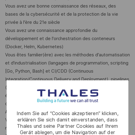
Vous avez une bonne connaissance des réseaux, des
bases de la cybersécurité et de la protection de la vie
privée à l'ère du 21e siècle
Vous avez une connaissance approfondie du
développement et de l'orchestration des conteneurs
(Docker, Helm, Kubernetes)
Vous êtes familier(ère) avec les méthodes d'automatisation
et d'industrialisation (langages de programmation, scripting
[Go, Python, Bash] et CI/CDD (Continuous
Integration/Continuous Delivery and Deployment), pipelines
(pipelines Gitlab, actions Github...), et savez
éventuellement définir votre infrastructure en tant que
code (IaC) à l'aide de technologies comme Terraform ou
Ansible
Indem Sie auf “Cookies akzeptieren” klicken,
erklären Sie sich damit einverstanden, dass
Vous savez comment faire fonctionner une application :
Thales und seine Partner Cookies auf Ihrem
monitoring, alertes et gestion des incidents (Prometheus,
Gerät ablegen, um die Navigation auf der