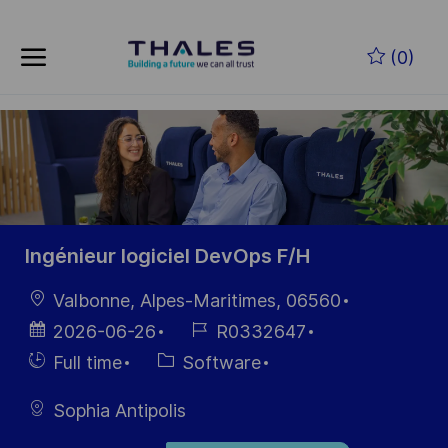
Skip to main content
Zum Hauptinhalt springen
(0)
-
-
Ingénieur logiciel DevOps F/H
Ort
Valbonne, Alpes-Maritimes, 06560
Datum der
Job-
2026-06-26
R0332647
Veröffentlichung
ID
Einstellunngstyp
Kategorie
Full time
Software
Sophia Antipolis