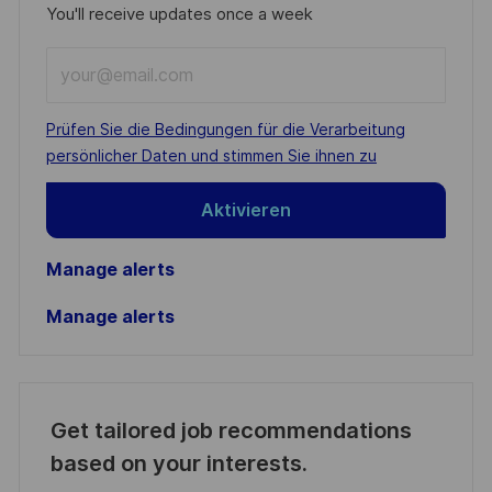
You'll receive updates once a week
Enter
Email
address
Required
Prüfen Sie die Bedingungen für die Verarbeitung
(Required)
persönlicher Daten und stimmen Sie ihnen zu
Aktivieren
Manage alerts
Manage alerts
Get tailored job recommendations
based on your interests.