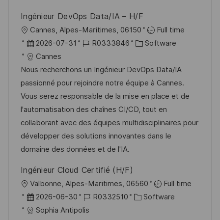
r
i
Ingénieur DevOps Data/IA – H/F
V
e
O
Cannes, Alpes-Maritimes, 06150
Full time
e
r
D
J
K
2026-07-31
R0333846
Software
r
t
a
o
a
Cannes
ö
t
b
t
Nous recherchons un Ingénieur DevOps Data/IA
f
u
-
e
passionné pour rejoindre notre équipe à Cannes.
f
m
I
g
Vous serez responsable de la mise en place et de
e
d
D
o
l'automatisation des chaînes CI/CD, tout en
n
e
r
collaborant avec des équipes multidisciplinaires pour
t
r
i
développer des solutions innovantes dans le
l
V
e
domaine des données et de l'IA.
i
e
c
Ingénieur Cloud Certifié (H/F)
r
h
O
Valbonne, Alpes-Maritimes, 06560
Full time
ö
u
r
D
J
K
2026-06-30
R0332510
Software
f
n
t
a
o
a
Sophia Antipolis
f