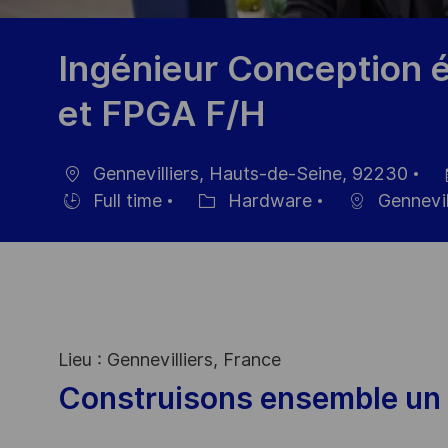
Ingénieur Conception 
et FPGA F/H
Gennevilliers, Hauts-de-Seine, 92230
Ort
Da
Full time
Hardware
Gennevil
Einstellunngstyp
Kategorie
de
Ve
Lieu : Gennevilliers, France
Construisons ensemble un 