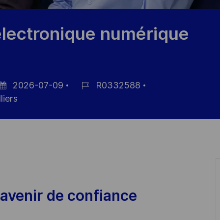
électronique numérique
2026-07-09
R0332588
tum
Job-
liers
r
ID
röffentlichung
avenir de confiance