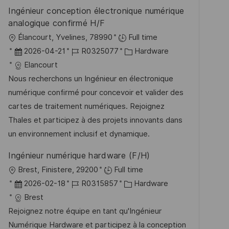
e
n
Ingénieur conception électronique numérique
r
g
analogique confirmé H/F
ö
O
Élancourt, Yvelines, 78990
Full time
f
r
D
J
K
2026-04-21
R0325077
Hardware
f
t
a
o
a
Elancourt
e
t
b
t
Nous recherchons un Ingénieur en électronique
n
u
-
e
numérique confirmé pour concevoir et valider des
t
m
I
g
cartes de traitement numériques. Rejoignez
l
d
D
o
Thales et participez à des projets innovants dans
i
e
r
un environnement inclusif et dynamique.
c
r
i
h
Ingénieur numérique hardware (F/H)
V
e
u
O
Brest, Finistere, 29200
Full time
e
n
r
D
J
K
2026-02-18
R0315857
Hardware
r
g
t
a
o
a
Brest
ö
t
b
t
Rejoignez notre équipe en tant qu'Ingénieur
f
u
-
e
Numérique Hardware et participez à la conception