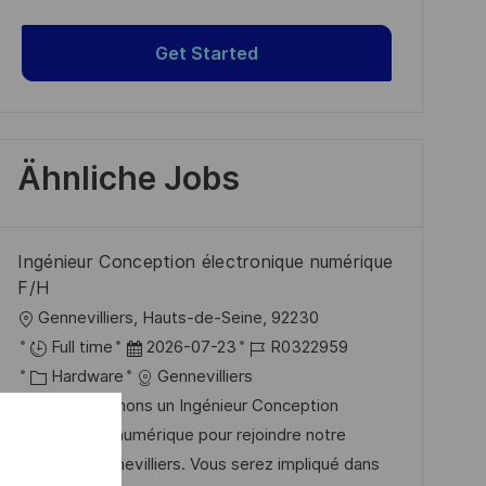
Get Started
Ähnliche Jobs
Ingénieur Conception électronique numérique
F/H
O
Gennevilliers, Hauts-de-Seine, 92230
r
D
J
Full time
2026-07-23
R0322959
t
K
a
o
Hardware
Gennevilliers
a
t
b
Nous recherchons un Ingénieur Conception
t
u
-
électronique numérique pour rejoindre notre
e
m
I
équipe à Gennevilliers. Vous serez impliqué dans