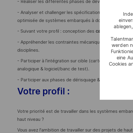
- Réaliser les différentes phases de développement (cyc
- Analyser et challenger les spécifications techniques de
Inde
einve
optimisée de systèmes embarqués à dominante numéri
ablegen,
- Suivant votre profil : conception des
cartes
électroniq
Talentmar
- Appréhender les contraintes mécaniques, connectiques
werden n
disciplines.
Funktioni
eine Au
- Participer à l’intégration sur cible (cartes et/ou FPGA
Cookies an
analogique & logiciel/banc de test).
- Participer aux phases de dérisquage & occasionnellem
Votre profil :
Votre priorité est de travailler dans les systèmes emb
haut niveau ?
Vous avez l'ambition de travailler sur des projets de hau