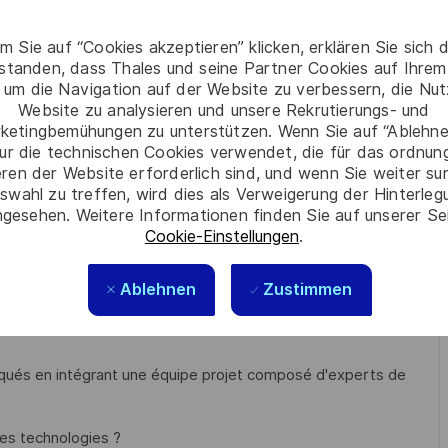
le en V) ainsi que la documentation associée.
 besoin afin d’établir une architecture technique robuste &
m Sie auf “Cookies akzeptieren” klicken, erklären Sie sich 
rstanden, dass Thales und seine Partner Cookies auf Ihrem
que (FPGA & SoC).
 um die Navigation auf der Website zu verbessern, die Nu
ues numériques
et/ou
développement
FPGA
Website zu analysieren und unsere Rekrutierungs- und
ketingbemühungen zu unterstützen. Wenn Sie auf “Ablehnen
, thermiques, CEM, en lien avec les experts dans ces
ur die technischen Cookies verwendet, die für das ordnu
eren der Website erforderlich sind, und wenn Sie weiter su
swahl zu treffen, wird dies als Verweigerung der Hinterle
) en coordination avec les labos connexes (électronique
gesehen. Weitere Informationen finden Sie auf unserer Se
Cookie-Einstellungen
.
ent aux élaborations des offres
Ablehnen
Zustimmen
arqués en intégrant une équipe projet composé d'experts de
tes technologies ?