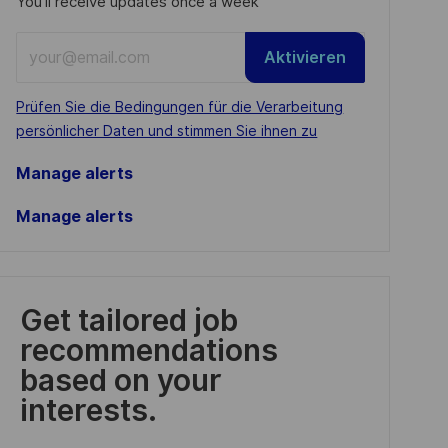
You'll receive updates once a week
Enter
Aktivieren
Email
address
Required
Prüfen Sie die Bedingungen für die Verarbeitung
(Required)
persönlicher Daten und stimmen Sie ihnen zu
Manage alerts
Manage alerts
Get tailored job
recommendations
based on your
interests.