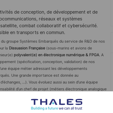
tivités de conception, de développement et de
iocommunications, réseaux et systèmes
satellite, combat collaboratif et cybersécurité.
ssible en transports en commun.
sein du groupe Systèmes Embarqués du service de R&D de nos
our la
Dissuasion Française
(sous-marins et avions de
nieur(e)
polyvalent(e) en électronique numérique & FPGA
. A
oppement (spécification, conception, validation) de nos
d’une équipe métier adressant les développements
arqués. Une grande importance est donnée au
d’échanges, …). Vous évoluez aussi au sein d’une équipe
nsabilité d’un chef de projet (métiers électronique analogique
ionnement, SSI, IVVQ bancs de test, …).