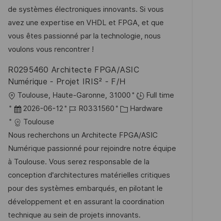
f
m
I
g
de systèmes électroniques innovants. Si vous
e
d
D
o
avez une expertise en VHDL et FPGA, et que
n
e
r
vous êtes passionné par la technologie, nous
t
r
i
voulons vous rencontrer !
l
V
e
i
R0295460 Architecte FPGA/ASIC
e
c
Numérique - Projet IRIS² - F/H
r
h
O
Toulouse, Haute-Garonne, 31000
Full time
ö
u
r
D
J
K
2026-06-12
R0331560
Hardware
f
n
t
a
o
a
Toulouse
f
g
t
b
t
Nous recherchons un Architecte FPGA/ASIC
e
u
-
e
Numérique passionné pour rejoindre notre équipe
n
m
I
g
à Toulouse. Vous serez responsable de la
t
d
D
o
conception d'architectures matérielles critiques
l
e
r
pour des systèmes embarqués, en pilotant le
i
r
i
développement et en assurant la coordination
c
V
e
technique au sein de projets innovants.