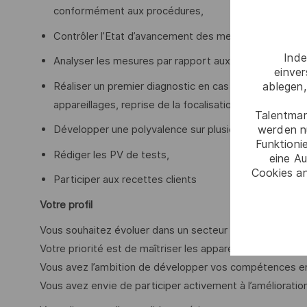
conformément aux procédures,
Contrôler l’Etat d’avancement des mesures (écran de 
Inde
Analyser les mesures par rapport aux critères (spécif
einve
Réaliser un premier diagnostic en cas de non-conform
ablegen,
appareillages, reprise de la focalisation,
Talentmar
werden n
Développer une polyvalence sur plusieurs stations d’e
Funktioni
Rédiger les PV de tests,
eine Au
Cookies an
Participer aux recettes clients
Votre profil
Vous souhaitez évoluer dans un secteur technique exigea
Votre priorité est de maîtriser les appareils de mesure p
Vous avez l’ambition de développer vos compétences en
Vous avez envie de participer activement à l’améliorati