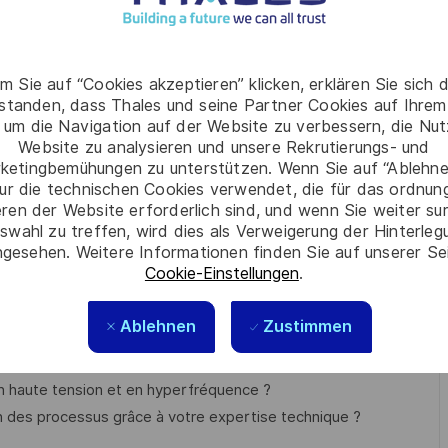
contrôle, fiche de relevé manuel),
m Sie auf “Cookies akzeptieren” klicken, erklären Sie sich 
ications, mesures antérieures, …),
rstanden, dass Thales und seine Partner Cookies auf Ihrem
ité : vérification de la mesure, du bon fonctionnement des
 um die Navigation auf der Website zu verbessern, die Nu
Website zu analysieren und unsere Rekrutierungs- und
ketingbemühungen zu unterstützen. Wenn Sie auf “Ablehnen
ur die technischen Cookies verwendet, die für das ordnu
ssais,
eren der Website erforderlich sind, und wenn Sie weiter su
swahl zu treffen, wird dies als Verweigerung der Hinterle
gesehen. Weitere Informationen finden Sie auf unserer Se
Cookie-Einstellungen
.
Ablehnen
Zustimmen
nt et innovant ?
our garantir la précision des analyses ?
 haute tension et en hyperfréquence ?
on des processus grâce à votre expertise technique ?