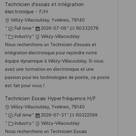
Technicien d'essais et intégration
n
r
électronique - F/H
g
ö
O
Vélizy-Villacoublay, Yvelines, 78140
f
r
D
J
Full time
2026-07-06
R0332078
f
t
K
a
o
Industry
Vélizy-Villacoublay
e
a
t
b
Nous recherchons un Technicien d'essais et
n
t
u
-
intégration électronique pour rejoindre notre
t
e
m
I
équipe dynamique à Vélizy-Villacoublay. Si vous
l
g
d
D
avez une formation en électronique et une
i
o
e
passion pour les technologies de pointe, ce poste
c
r
r
est fait pour vous !
h
i
V
u
Technicien Essais Hyperfréquence H/F
e
e
n
O
Vélizy-Villacoublay, Yvelines, 78140
r
g
r
D
J
Full time
2026-07-31
R0322599
ö
t
K
a
o
Industry
Vélizy-Villacoublay
f
a
t
b
Nous recherchons un Technicien Essais
f