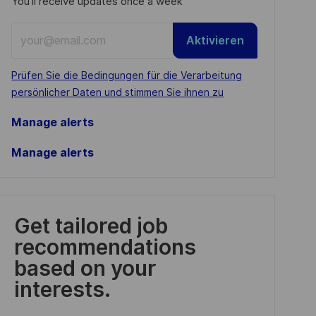
You'll receive updates once a week
Enter
Aktivieren
Email
address
Required
Prüfen Sie die Bedingungen für die Verarbeitung
(Required)
persönlicher Daten und stimmen Sie ihnen zu
Manage alerts
Manage alerts
Get tailored job
recommendations
based on your
interests.