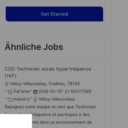
Get Started
Ähnliche Jobs
CDD Technicien essais hyperfréquence
(H/F)
O
Vélizy-Villacoublay, Yvelines, 78140
r
D
J
Full time
2026-02-19
R0317599
t
K
a
o
Industry
Vélizy-Villacoublay
a
t
b
Rejoignez notre équipe en tant que Technicien
t
u
-
Essais Hyperfréquence et participez à des
e
m
I
projets innovants dans un environnement de