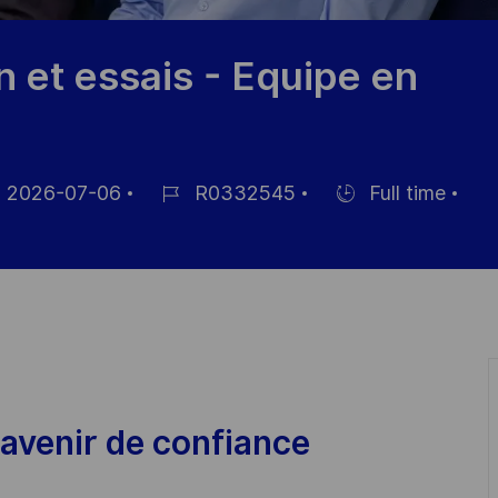
n et essais - Equipe en
2026-07-06
R0332545
Full time
m
Job-
Einstellunngstyp
ID
fentlichung
avenir de confiance