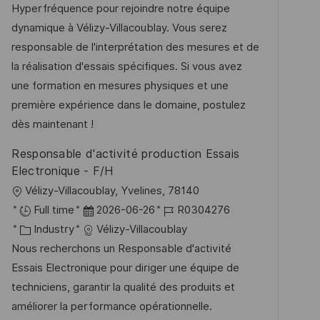
t
u
-
Hyperfréquence pour rejoindre notre équipe
e
e
m
I
dynamique à Vélizy-Villacoublay. Vous serez
n
g
d
D
responsable de l'interprétation des mesures et de
t
o
e
la réalisation d'essais spécifiques. Si vous avez
l
r
r
une formation en mesures physiques et une
i
i
V
première expérience dans le domaine, postulez
c
e
e
dès maintenant !
h
r
u
Responsable d'activité production Essais
ö
n
Electronique - F/H
f
g
O
Vélizy-Villacoublay, Yvelines, 78140
f
r
D
J
Full time
2026-06-26
R0304276
e
t
K
a
o
Industry
Vélizy-Villacoublay
n
a
t
b
Nous recherchons un Responsable d'activité
t
t
u
-
Essais Electronique pour diriger une équipe de
l
e
m
I
techniciens, garantir la qualité des produits et
i
g
d
D
améliorer la performance opérationnelle.
c