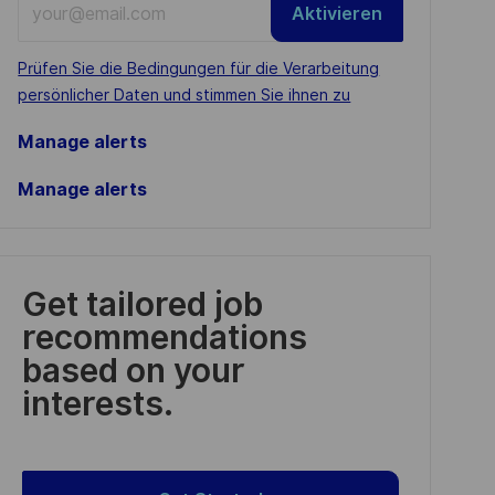
Aktivieren
Email
address
Required
Prüfen Sie die Bedingungen für die Verarbeitung
(Required)
persönlicher Daten und stimmen Sie ihnen zu
Manage alerts
Manage alerts
Get tailored job
recommendations
based on your
interests.