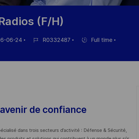
Radios (F/H)
6-06-24
R0332487
Full time
Job-
Einstellunngstyp
ID
lichung
avenir de confiance
cialisé dans trois secteurs d’activité : Défense & Sécurité,
des produits et solutions qui contribuent à un monde plus sûr,