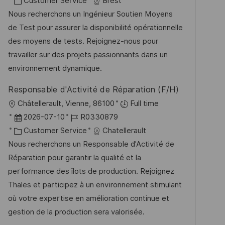
t
a
K
o
Customer Service
Brest
f
t
a
b
Nous recherchons un Ingénieur Soutien Moyens
f
u
t
-
de Test pour assurer la disponibilité opérationnelle
e
m
e
I
des moyens de tests. Rejoignez-nous pour
n
d
g
D
travailler sur des projets passionnants dans un
t
e
o
environnement dynamique.
l
r
r
i
Responsable d'Activité de Réparation (F/H)
V
i
c
O
Châtellerault, Vienne, 86100
Full time
e
e
h
r
D
J
2026-07-10
R0330879
r
u
t
a
K
o
Customer Service
Chatellerault
ö
n
t
a
b
Nous recherchons un Responsable d'Activité de
f
g
u
t
-
Réparation pour garantir la qualité et la
f
m
e
I
performance des îlots de production. Rejoignez
e
d
g
D
Thales et participez à un environnement stimulant
n
e
o
où votre expertise en amélioration continue et
t
r
r
gestion de la production sera valorisée.
l