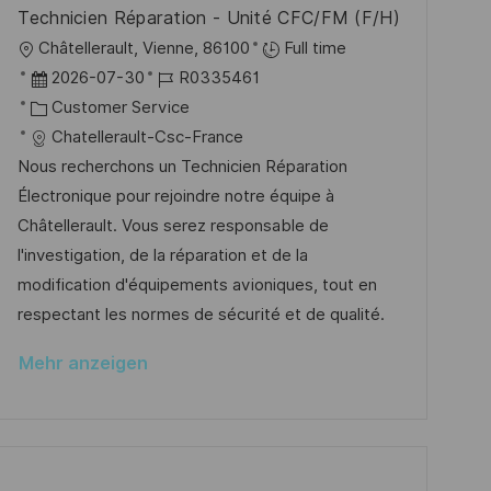
V
i
i
Technicien Réparation - Unité CFC/FM (F/H)
e
e
c
O
Châtellerault, Vienne, 86100
Full time
r
h
r
D
J
2026-07-30
R0335461
ö
u
t
a
K
o
Customer Service
f
n
t
a
b
Chatellerault-Csc-France
f
g
u
t
-
Nous recherchons un Technicien Réparation
e
m
e
I
Électronique pour rejoindre notre équipe à
n
d
g
D
Châtellerault. Vous serez responsable de
t
e
o
l'investigation, de la réparation et de la
l
r
r
modification d'équipements avioniques, tout en
i
V
i
respectant les normes de sécurité et de qualité.
c
e
e
h
Mehr anzeigen
r
u
ö
n
f
g
f