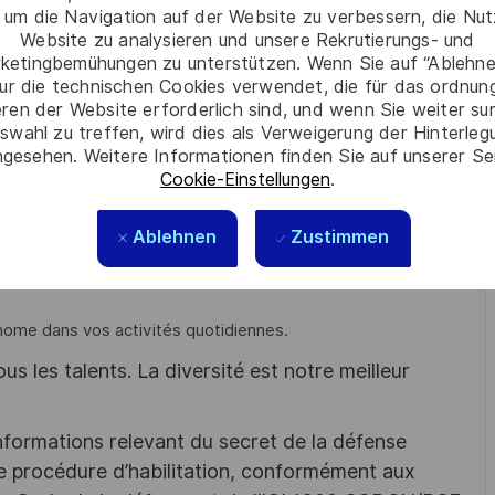
jets et systèmes déployés et aux activités de réparation
 um die Navigation auf der Website zu verbessern, die Nu
Website zu analysieren und unsere Rekrutierungs- und
ketingbemühungen zu unterstützen. Wenn Sie auf “Ablehnen
ur die technischen Cookies verwendet, die für das ordnu
eren der Website erforderlich sind, und wenn Sie weiter su
z au moins 5 années d’expérience dans des activités de
swahl zu treffen, wird dies als Verweigerung der Hinterle
pements et cartes électroniques.
gesehen. Weitere Informationen finden Sie auf unserer Se
Cookie-Einstellungen
.
finitions en électronique analogique et numérique et avez des
Ablehnen
Zustimmen
 rédaction de comptes rendus d'intervention) et oral
nome dans vos activités quotidiennes.
s les talents. La diversité est notre meilleur
nformations relevant du secret de la défense
une procédure d’habilitation, conformément aux