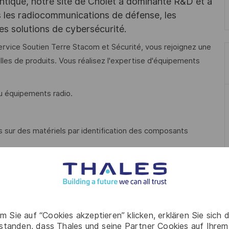
ntique, notre site de Cholet à dominante R&D et à
ns les radiocommunications de défense, les
es solutions de cybersécurité.
ervice Soutien Terre Stacom et Sécurité, vous rejoignez une
lles de produits. Vous réalisez l'expertise d'équipements
u équipements radio.
s sur des matériels par identification des composants
ncs de sous-ensembles ou libératoires ;
LEAN et participez activement aux AIC (Animations à
problèmes.
m Sie auf “Cookies akzeptieren” klicken, erklären Sie sich 
rstanden, dass Thales und seine Partner Cookies auf Ihrem