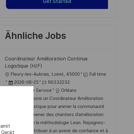
Get Started
Ähnliche Jobs
Coordinateur Amélioration Continue
Logistique (H/F)
O
Fleury-les-Aubrais, Loiret, 45000
Full time
r
D
J
2026-06-25
R0332232
t
a
K
o
Customer Service
Orléans
t
a
b
Nous recherchons un Coordinateur Amélioration
u
t
-
Continue Logistique pour animer la communauté
m
e
I
logistique et mener des chantiers d’amélioration
d
g
D
continue selon la méthodologie Lean. Rejoignez-
damit
e
o
nous pour contribuer à un avenir de confiance et à
 Gerät