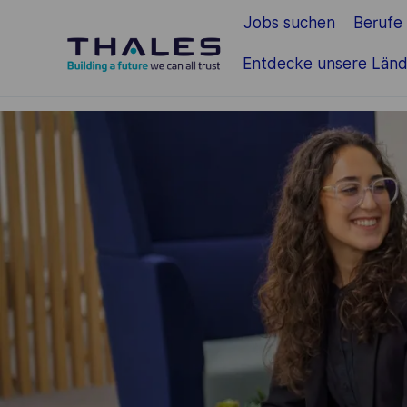
Jobs suchen
Berufe
Zum Hauptinhalt springen
Entdecke unsere Länd
-
-