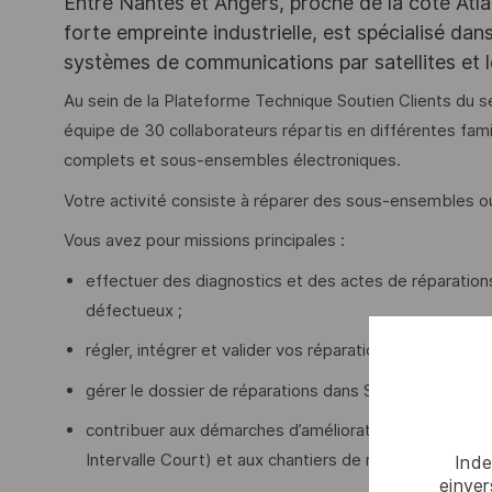
Entre Nantes et Angers, proche de la côte Atla
forte empreinte industrielle, est spécialisé da
systèmes de communications par satellites et l
Au sein de la Plateforme Technique Soutien Clients du s
équipe de 30 collaborateurs répartis en différentes fami
complets et sous-ensembles électroniques.
Votre activité consiste à réparer des sous-ensembles o
Vous avez pour missions principales :
effectuer des diagnostics et des actes de réparation
défectueux ;
régler, intégrer et valider vos réparations sur des ba
gérer le dossier de réparations dans SAP ;
contribuer aux démarches d’améliorations continues 
Intervalle Court) et aux chantiers de résolutions de 
Inde
einve