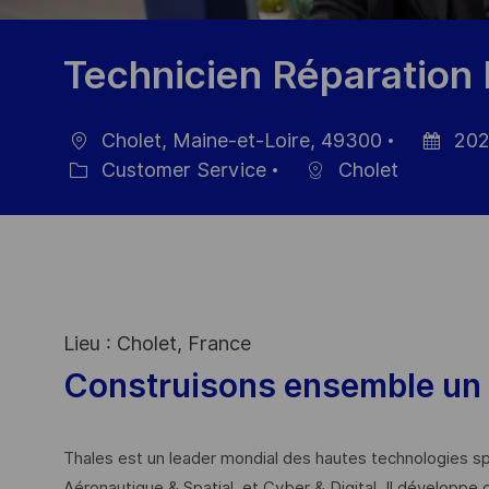
Technicien Réparation 
Cholet, Maine-et-Loire, 49300
202
Ort
Datum
Customer Service
Cholet
Kategorie
der
Veröffent
Lieu : Cholet, France
Construisons ensemble un 
Thales est un leader mondial des hautes technologies spé
Aéronautique & Spatial, et Cyber & Digital. Il développe 