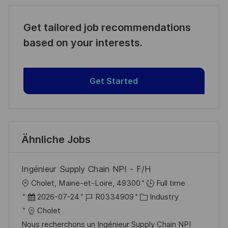
Get tailored job recommendations
based on your interests.
Get Started
Ähnliche Jobs
Ingénieur Supply Chain NPI - F/H
O
Cholet, Maine-et-Loire, 49300
Full time
r
D
J
K
2026-07-24
R0334909
Industry
t
a
o
a
Cholet
t
b
t
Nous recherchons un Ingénieur Supply Chain NPI