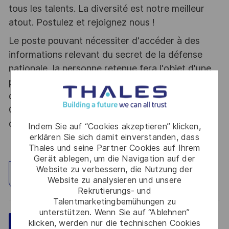
tous les talents. La diversité est notre meilleur
atout. Postulez et rejoignez nous !
Le poste pouvant nécessiter d'accéder à des
informations relevant du secret de la défense
nationale, la personne retenue fera l'objet d'une
procédure d’habilitation, conformément aux
dispositions des articles R.2311-1 et suivants du
Code de la défense et de l’IGI 1300 SGDSN/PSE
du 09 août 2021.
Indem Sie auf “Cookies akzeptieren” klicken,
erklären Sie sich damit einverstanden, dass
Thales und seine Partner Cookies auf Ihrem
Gerät ablegen, um die Navigation auf der
Website zu verbessern, die Nutzung der
Standort erkunden
Website zu analysieren und unsere
Rekrutierungs- und
Talentmarketingbemühungen zu
unterstützen. Wenn Sie auf “Ablehnen”
klicken, werden nur die technischen Cookies
Speichern
Jetzt bewerben