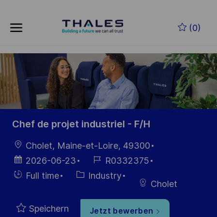
Skip to main content
Zum Hauptinhalt springen
(0)
-
-
Chef de projet industriel - F/H
Ort
Cholet, Maine-et-Loire, 49300
Datum der
Job-
2026-06-23
R0332375
Veröffentlichung
ID
Einstellunngstyp
Kategorie
Full time
Industry
Cholet
Speichern
Jetzt bewerben