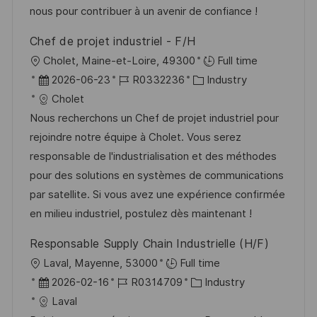
c
r
i
nous pour contribuer à un avenir de confiance !
h
V
e
u
Chef de projet industriel - F/H
e
n
O
Cholet, Maine-et-Loire, 49300
Full time
r
g
r
D
J
K
2026-06-23
R0332236
Industry
ö
t
a
o
a
Cholet
f
t
b
t
Nous recherchons un Chef de projet industriel pour
f
u
-
e
rejoindre notre équipe à Cholet. Vous serez
e
m
I
g
responsable de l'industrialisation et des méthodes
n
d
D
o
pour des solutions en systèmes de communications
t
e
r
par satellite. Si vous avez une expérience confirmée
l
r
i
en milieu industriel, postulez dès maintenant !
i
V
e
c
Responsable Supply Chain Industrielle (H/F)
e
h
O
Laval, Mayenne, 53000
Full time
r
u
r
D
J
K
2026-02-16
R0314709
Industry
ö
n
t
a
o
a
Laval
f
g