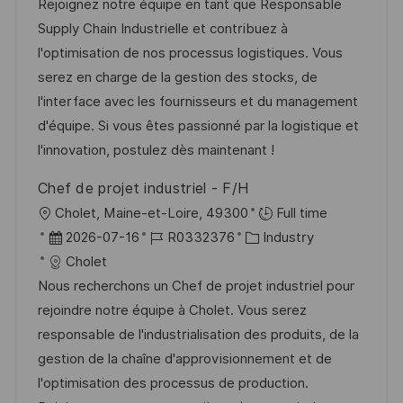
t
b
t
Rejoignez notre équipe en tant que Responsable
f
u
-
e
Supply Chain Industrielle et contribuez à
e
m
I
g
l'optimisation de nos processus logistiques. Vous
n
d
D
o
serez en charge de la gestion des stocks, de
t
e
r
l'interface avec les fournisseurs et du management
l
r
i
d'équipe. Si vous êtes passionné par la logistique et
i
V
e
l'innovation, postulez dès maintenant !
c
e
h
Chef de projet industriel - F/H
r
u
O
Cholet, Maine-et-Loire, 49300
Full time
ö
n
r
D
J
K
2026-07-16
R0332376
Industry
f
g
t
a
o
a
Cholet
f
t
b
t
Nous recherchons un Chef de projet industriel pour
e
u
-
e
rejoindre notre équipe à Cholet. Vous serez
n
m
I
g
responsable de l'industrialisation des produits, de la
t
d
D
o
gestion de la chaîne d'approvisionnement et de
l
e
r
l'optimisation des processus de production.
i