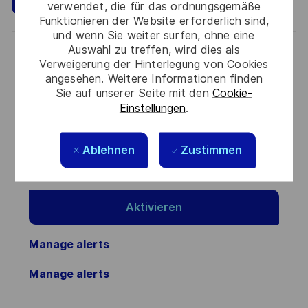
verwendet, die für das ordnungsgemäße
Funktionieren der Website erforderlich sind,
und wenn Sie weiter surfen, ohne eine
Auswahl zu treffen, wird dies als
Get notified for similar jobs
Verweigerung der Hinterlegung von Cookies
angesehen. Weitere Informationen finden
You'll receive updates once a week
Sie auf unserer Seite mit den
Cookie-
Einstellungen
.
Enter
Email
Ablehnen
Zustimmen
address
Required
Prüfen Sie die Bedingungen für die Verarbeitung
(Required)
persönlicher Daten und stimmen Sie ihnen zu
Aktivieren
Manage alerts
Manage alerts