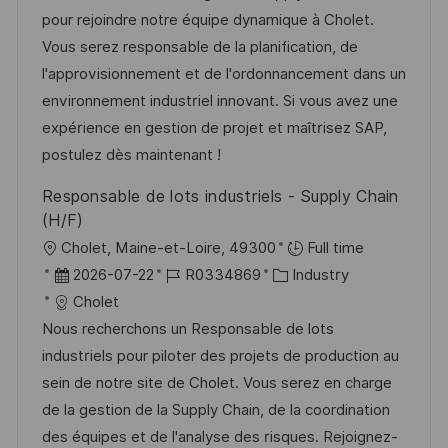
u
-
e
pour rejoindre notre équipe dynamique à Cholet.
m
I
g
Vous serez responsable de la planification, de
d
D
o
l'approvisionnement et de l'ordonnancement dans un
e
r
environnement industriel innovant. Si vous avez une
r
i
expérience en gestion de projet et maîtrisez SAP,
V
e
postulez dès maintenant !
e
Responsable de lots industriels - Supply Chain
r
(H/F)
ö
O
Cholet, Maine-et-Loire, 49300
Full time
f
r
D
J
K
2026-07-22
R0334869
Industry
f
t
a
o
a
Cholet
e
t
b
t
Nous recherchons un Responsable de lots
n
u
-
e
industriels pour piloter des projets de production au
t
m
I
g
sein de notre site de Cholet. Vous serez en charge
l
d
D
o
de la gestion de la Supply Chain, de la coordination
i
e
r
des équipes et de l'analyse des risques. Rejoignez-