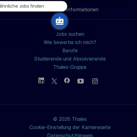
h
Ähnliche Jobs finden
Persönliche Informationen
teilen
u
n
g
Jobs suchen
Wie bewerbe ich mich?
Berufe
Studierende und Absolvierende
Thales-Gruppe
© 2026 Thales
Cookie-Einstellung der Karriereseite
Datenschutzhinweis