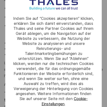
Les référentiels ISO 31000, 27005 et EBIOS RM,
Les exigences de la directive NIS2,
Indem Sie auf “Cookies akzeptieren” klicken,
erklären Sie sich damit einverstanden, dass
La maîtrise de l'anglais professionnel
Thales und seine Partner Cookies auf Ihrem
Gerät ablegen, um die Navigation auf der
Les certifications suivantes constituent un atout :
Website zu verbessern, die Nutzung der
ISO 27005 Risk Manager
Website zu analysieren und unsere
Rekrutierungs- und
EBIOS RM
Talentmarketingbemühungen zu
IEC 62443
unterstützen. Wenn Sie auf “Ablehnen”
L'esprit critique, le leadership, d'excellentes capacités de
klicken, werden nur die technischen Cookies
verwendet, die für das ordnungsgemäße
synthèse et un sens relationnel affirmé sont des atouts que
Funktionieren der Website erforderlich sind,
l'on vous reconnaît ?
und wenn Sie weiter surfen, ohne eine
Auswahl zu treffen, wird dies als
Alors ce poste est fait pour vous !
Verweigerung der Hinterlegung von Cookies
Thales, entreprise Handi-Engagée, reconnait
angesehen. Weitere Informationen finden
Sie auf unserer Seite mit den
Cookie-
tous les talents. La diversité est notre meilleur
Einstellungen
.
atout. Postulez et rejoignez nous !