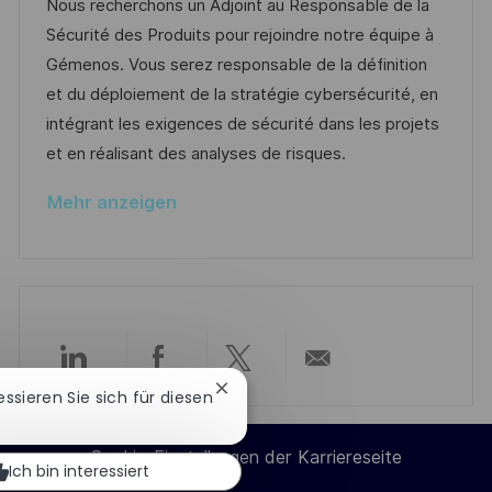
t
u
-
Nous recherchons un Adjoint au Responsable de la
n
e
m
I
Sécurité des Produits pour rejoindre notre équipe à
t
g
d
D
Gémenos. Vous serez responsable de la définition
l
o
e
et du déploiement de la stratégie cybersécurité, en
i
r
r
intégrant les exigences de sécurité dans les projets
c
i
V
et en réalisant des analyses de risques.
h
e
e
u
Mehr anzeigen
r
n
ö
g
f
f
e
n
Über
Über
Über
Per
t
Chatbot-
ressieren Sie sich für diesen
Benachrichtigung
l
LinkedIn
Facebook
Twitter
E-
schließen
i
Cookie-Einstellungen der Karriereseite
Ich bin interessiert
c
teilen
teilen
teilen
Mail