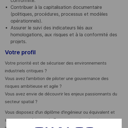
conformité.
Contribuer à la capitalisation documentaire
(politiques, procédures, processus et modèles
opérationnels).
Assurer le suivi des indicateurs liés aux
homologations, aux risques et à la conformité des
projets.
Votre profil
Votre priorité est de sécuriser des environnements
industriels critiques ?
Vous avez l’ambition de piloter une gouvernance des
risques ambitieuse et agile ?
Vous avez envie de découvrir les enjeux passionnants du
secteur spatial ?
Vous disposez d'un diplôme d'ingénieur ou équivalent et
avez une expérience de 7 ans en gestion des risques
industriels :