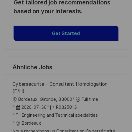
Get tailored job recommendations
based on your interests.
Get Started
Ähnliche Jobs
Cybersécurité - Consultant Homologation
(F/H)
O
Bordeaux, Gironde, 33000
Full time
r
D
J
2026-07-30
R0325813
t
a
K
o
Engineering and Technical specialities
t
a
b
Bordeaux
u
t
-
Nous recherchons un Consultant en Cybersécurité