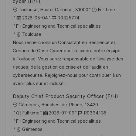
cyber (H/F)
f
O
Toulouse, Haute-Garonne, 31000
Full time
f
r
D
J
2026-05-04
R0325774
e
t
a
K
o
Engineering and Technical specialities
n
t
a
b
Toulouse
t
u
t
-
Nous recherchons un Consultant en Résilience et
l
m
e
I
Gestion de Crise Cyber pour rejoindre notre équipe
i
d
g
D
à Toulouse. Vous serez responsable de l'analyse des
c
e
o
risques, de la gestion de crise et de l'audit en
h
r
r
cybersécurité. Rejoignez-nous pour contribuer à un
u
V
i
avenir plus sûr et inclusif.
n
e
e
g
Deputy Chief Product Security Officer (F/H)
r
O
Gémenos, Bouches-du-Rhone, 13420
ö
r
D
J
Full time
2026-07-09
R0334136
f
t
K
a
o
Engineering and Technical specialities
f
a
t
b
Gémenos
e