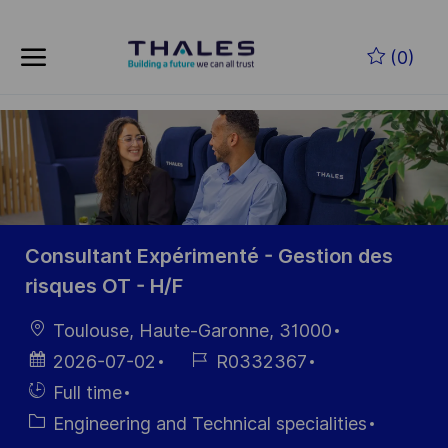
Skip to main content
Zum Hauptinhalt springen
(0)
-
-
Consultant Expérimenté - Gestion des
risques OT - H/F
Ort
Toulouse, Haute-Garonne, 31000
Datum der
Job-
2026-07-02
R0332367
Veröffentlichung
ID
Einstellunngstyp
Full time
Kategorie
Engineering and Technical specialities