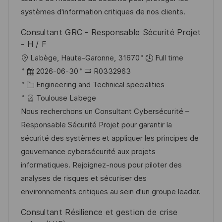
h
V
i
systèmes d'information critiques de nos clients.
u
e
e
n
Consultant GRC - Responsable Sécurité Projet
r
g
- H / F
ö
O
Labège, Haute-Garonne, 31670
Full time
f
r
D
J
2026-06-30
R0332963
f
t
a
K
o
Engineering and Technical specialities
e
t
a
b
Toulouse Labege
n
u
t
-
Nous recherchons un Consultant Cybersécurité –
t
m
e
I
Responsable Sécurité Projet pour garantir la
l
d
g
D
sécurité des systèmes et appliquer les principes de
i
e
o
gouvernance cybersécurité aux projets
c
r
r
informatiques. Rejoignez-nous pour piloter des
h
V
i
analyses de risques et sécuriser des
u
e
e
environnements critiques au sein d'un groupe leader.
n
r
Consultant Résilience et gestion de crise
g
ö