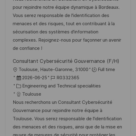
m
e
I
pour rejoindre notre équipe dynamique à Bordeaux.
d
g
D
Vous serez responsable de l'identification des
e
o
menaces et des risques, tout en contribuant à la
r
r
sécurisation des systèmes d'information
V
i
complexes. Rejoignez-nous pour façonner un avenir
e
e
de confiance !
r
Consultant Cybersécurité Gouvernance (F/H)
ö
O
Toulouse, Haute-Garonne, 31000
Full time
f
r
D
J
2026-06-25
R0332365
f
t
a
K
o
Engineering and Technical specialities
e
t
a
b
Toulouse
n
u
t
-
Nous recherchons un Consultant Cybersécurité
t
m
e
I
Gouvernance pour rejoindre notre équipe à
l
d
g
D
Toulouse. Vous serez responsable de l'identification
i
e
o
des menaces et des risques, ainsi que de la mise en
c
r
r
œuvre de mesures de sécurité pour protéger les