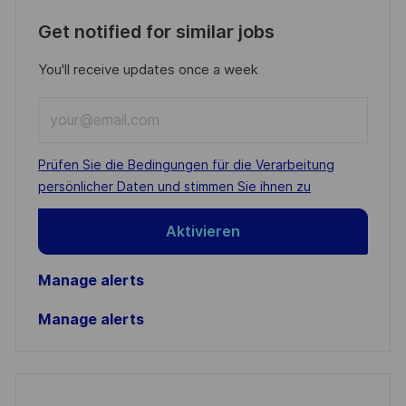
Get notified for similar jobs
You'll receive updates once a week
Enter
Email
address
Required
Prüfen Sie die Bedingungen für die Verarbeitung
(Required)
persönlicher Daten und stimmen Sie ihnen zu
Aktivieren
Manage alerts
Manage alerts