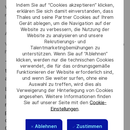
Indem Sie auf “Cookies akzeptieren” klicken,
Votre maîtrise de l’anglais, votre curiosité, votre aisance
erklären Sie sich damit einverstanden, dass
relationnelle et votre sens de la communication sont des
Thales und seine Partner Cookies auf Ihrem
Gerät ablegen, um die Navigation auf der
atouts que l'on vous reconnaît ?
Website zu verbessern, die Nutzung der
Alors ce poste est fait pour vous !
Website zu analysieren und unsere
Rekrutierungs- und
Vous aurez aussi l’occasion de vous déplacer en France et à
Talentmarketingbemühungen zu
l'International dans le cadre de vos missions !
unterstützen. Wenn Sie auf “Ablehnen”
klicken, werden nur die technischen Cookies
Thales, entreprise Handi-Engagée, reconnait
verwendet, die für das ordnungsgemäße
tous les talents. La diversité est notre meilleur
Funktionieren der Website erforderlich sind,
und wenn Sie weiter surfen, ohne eine
atout. Postulez et rejoignez nous !
Auswahl zu treffen, wird dies als
Le poste pouvant nécessiter d'accéder à des
Verweigerung der Hinterlegung von Cookies
angesehen. Weitere Informationen finden
informations relevant du secret de la défense
Sie auf unserer Seite mit den
Cookie-
nationale, la personne retenue fera l'objet d'une
Einstellungen
.
procédure d’habilitation, conformément aux
dispositions des articles R.2311-1 et suivants du
Ablehnen
Zustimmen
Code de la défense et de l’IGI 1300 SGDSN/PSE