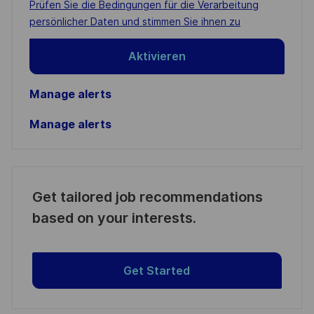
Required
Prüfen Sie die Bedingungen für die Verarbeitung
(Required)
persönlicher Daten und stimmen Sie ihnen zu
Aktivieren
Manage alerts
Manage alerts
Get tailored job recommendations
based on your interests.
Get Started