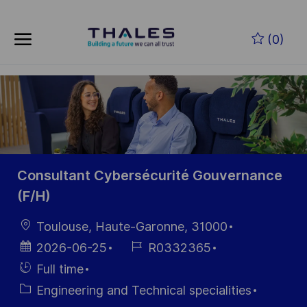
Skip to main content
Zum Hauptinhalt springen
(0)
-
-
Consultant Cybersécurité Gouvernance
(F/H)
Ort
Toulouse, Haute-Garonne, 31000
Datum der
Job-
2026-06-25
R0332365
Veröffentlichung
ID
Einstellunngstyp
Full time
Kategorie
Engineering and Technical specialities