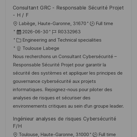
r
Consultant GRC - Responsable Sécurité Projet
ö
- H / F
f
O
Labège, Haute-Garonne, 31670
Full time
f
r
D
J
2026-06-30
R0332963
e
t
a
K
o
Engineering and Technical specialities
n
t
a
b
Toulouse Labege
t
u
t
-
Nous recherchons un Consultant Cybersécurité –
l
m
e
I
Responsable Sécurité Projet pour garantir la
i
d
g
D
sécurité des systèmes et appliquer les principes de
c
e
o
gouvernance cybersécurité aux projets
h
r
r
informatiques. Rejoignez-nous pour piloter des
u
V
i
analyses de risques et sécuriser des
n
e
e
environnements critiques au sein d'un groupe leader.
g
r
Ingénieur analyses de risques Cybersécurité
ö
F/H
f
O
Toulouse, Haute-Garonne, 31000
Full time