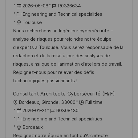
f
r
D
J
2026-06-08
R0326634
e
t
a
K
o
Engineering and Technical specialities
n
t
a
b
Toulouse
t
u
t
-
Nous recherchons un Ingénieur cybersécurité –
l
m
e
I
analyse de risques pour rejoindre notre équipe
i
d
g
D
d'experts à Toulouse. Vous serez responsable de la
c
e
o
rédaction et de la mise à jour des analyses de
h
r
r
risques, ainsi que de l'animation d'ateliers de travail.
u
V
i
Rejoignez-nous pour relever des défis
n
e
e
technologiques passionnants !
g
r
Consultant Architecte Cybersécurité (H/F)
ö
O
Bordeaux, Gironde, 33000
Full time
f
r
D
J
2026-01-21
R0308130
f
t
a
K
o
Engineering and Technical specialities
e
t
a
b
Bordeaux
n
u
t
-
Rejoignez notre équipe en tant qu'Architecte