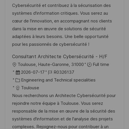
t
m
e
I
Cybersécurité et contribuez à la sécurisation des
l
d
g
D
systèmes d'information critiques. Vous serez au
i
e
o
cœur de l'innovation, en accompagnant nos clients
c
r
r
dans la mise en œuvre de solutions de sécurité
h
V
i
adaptées à leurs besoins. Une belle opportunité
u
e
e
pour les passionnés de cybersécurité !
n
r
g
Consultant Architecte Cybersécurité - H/F
ö
O
Toulouse, Haute-Garonne, 31000
Full time
f
r
D
J
2026-07-17
R0326137
f
t
a
K
o
Engineering and Technical specialities
e
t
a
b
Toulouse
n
u
t
-
Nous recherchons un Architecte Cybersécurité pour
t
m
e
I
rejoindre notre équipe à Toulouse. Vous serez
l
d
g
D
responsable de la mise en œuvre de la sécurité des
i
e
o
systèmes d'information et de l'analyse des projets
c
r
r
complexes. Rejoignez-nous pour contribuer à un