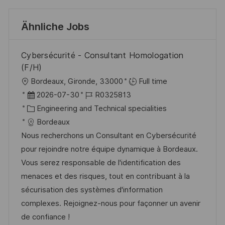
Ähnliche Jobs
Cybersécurité - Consultant Homologation
(F/H)
O
Bordeaux, Gironde, 33000
Full time
r
D
J
2026-07-30
R0325813
t
a
K
o
Engineering and Technical specialities
t
a
b
Bordeaux
u
t
-
Nous recherchons un Consultant en Cybersécurité
m
e
I
pour rejoindre notre équipe dynamique à Bordeaux.
d
g
D
Vous serez responsable de l'identification des
e
o
menaces et des risques, tout en contribuant à la
r
r
sécurisation des systèmes d'information
V
i
complexes. Rejoignez-nous pour façonner un avenir
e
e
de confiance !