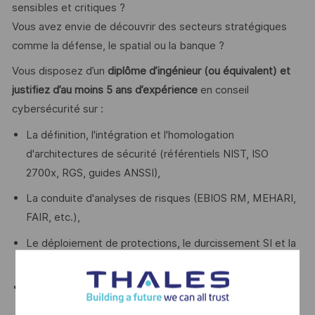
sensibles et critiques ?
Vous avez envie de découvrir des secteurs stratégiques
comme la défense, le spatial ou la banque ?
Vous disposez d’un
diplôme d’ingénieur (ou équivalent) et
justifiez d’au moins 5 ans d’expérience
en conseil
cybersécurité sur :
La définition, l'intégration et l'homologation
d'architectures de sécurité (référentiels NIST, ISO
2700x, RGS, guides ANSSI),
La conduite d'analyses de risques (EBIOS RM, MEHARI,
FAIR, etc.),
Le déploiement de protections, le durcissement SI et la
stratégie de prévention des risques,
Le pilotage de la sécurité et la gestion de la relation
client