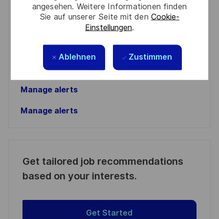
angesehen. Weitere Informationen finden
Email
Sie auf unserer Seite mit den
Cookie-
address
Einstellungen
.
Required
Prüfen Sie die Bedingungen für die Verarbeitung
(Required)
persönlicher Daten und stimmen Sie ihnen zu
Ablehnen
Zustimmen
Aktivieren
Manage alerts
Manage alerts
Get tailored job recommendations
based on your interests.
Get Started