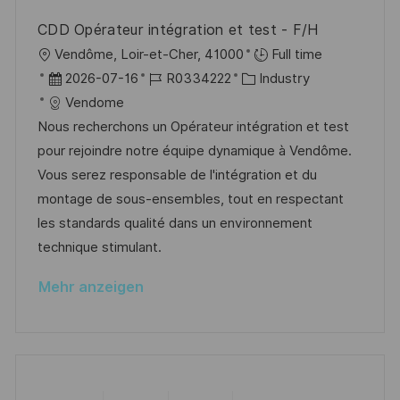
i
r
i
c
CDD Opérateur intégration et test - F/H
V
e
h
O
Vendôme, Loir-et-Cher, 41000
Full time
e
u
r
D
J
K
2026-07-16
R0334222
Industry
r
n
t
a
o
a
Vendome
ö
g
t
b
t
Nous recherchons un Opérateur intégration et test
f
u
-
e
pour rejoindre notre équipe dynamique à Vendôme.
f
m
I
g
Vous serez responsable de l'intégration et du
e
d
D
o
montage de sous-ensembles, tout en respectant
n
e
r
les standards qualité dans un environnement
t
r
i
technique stimulant.
l
V
e
i
Mehr anzeigen
e
c
r
h
ö
u
f
n
f