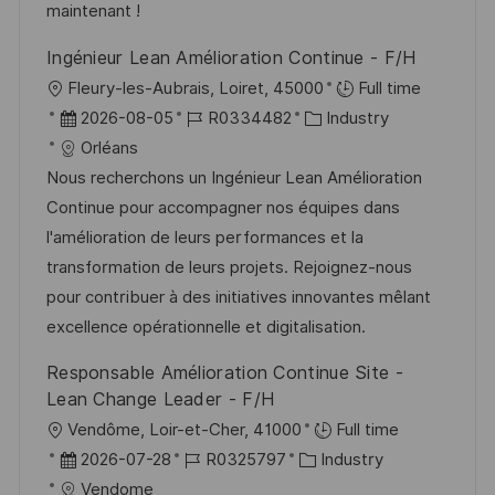
e
maintenant !
r
Ingénieur Lean Amélioration Continue - F/H
ö
O
Fleury-les-Aubrais, Loiret, 45000
Full time
f
r
D
J
K
2026-08-05
R0334482
Industry
f
t
a
o
a
Orléans
e
t
b
t
Nous recherchons un Ingénieur Lean Amélioration
n
u
-
e
Continue pour accompagner nos équipes dans
t
m
I
g
l'amélioration de leurs performances et la
l
d
D
o
transformation de leurs projets. Rejoignez-nous
i
e
r
pour contribuer à des initiatives innovantes mêlant
c
r
i
excellence opérationnelle et digitalisation.
h
V
e
u
Responsable Amélioration Continue Site -
e
n
Lean Change Leader - F/H
r
g
O
Vendôme, Loir-et-Cher, 41000
Full time
ö
r
D
J
K
2026-07-28
R0325797
Industry
f
t
a
o
a
Vendome