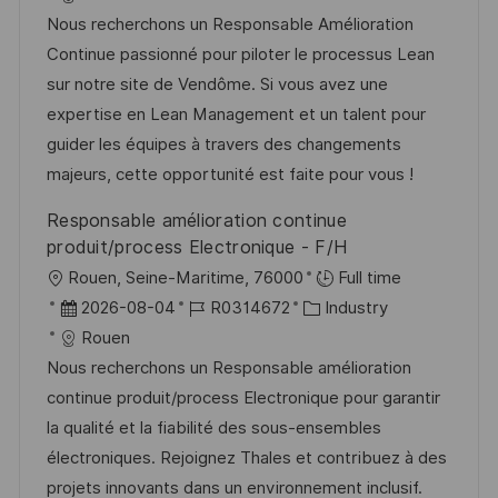
f
t
b
t
Nous recherchons un Responsable Amélioration
e
u
-
e
Continue passionné pour piloter le processus Lean
n
m
I
g
sur notre site de Vendôme. Si vous avez une
t
d
D
o
expertise en Lean Management et un talent pour
l
e
r
guider les équipes à travers des changements
i
r
i
majeurs, cette opportunité est faite pour vous !
c
V
e
Responsable amélioration continue
h
e
produit/process Electronique - F/H
u
r
O
Rouen, Seine-Maritime, 76000
Full time
n
ö
r
D
J
K
2026-08-04
R0314672
Industry
g
f
t
a
o
a
Rouen
f
t
b
t
Nous recherchons un Responsable amélioration
e
u
-
e
continue produit/process Electronique pour garantir
n
m
I
g
la qualité et la fiabilité des sous-ensembles
t
d
D
o
électroniques. Rejoignez Thales et contribuez à des
l
e
r
projets innovants dans un environnement inclusif.