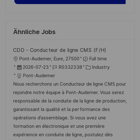
Ähnliche Jobs
CDD - Conducteur de ligne CMS (F/H)
O
Pont-Audemer, Eure, 27500
Full time
r
D
J
K
2026-07-23
R0332338
Industry
t
a
o
a
Pont-Audemer
t
b
t
Nous recherchons un Conducteur de ligne CMS pour
u
-
e
rejoindre notre équipe à Pont-Audemer. Vous serez
m
I
g
responsable de la conduite de la ligne de production,
d
D
o
garantissant la qualité et la performance des
e
r
opérations d’assemblage. Si vous avez une
r
i
formation en électronique et une première
V
e
expérience en conduite de ligne, postulez dès