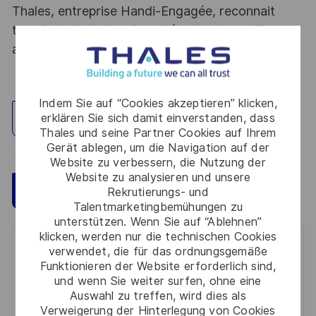
Thales, entreprise Handi-Engagée, reconnait
tous les talents. La diversité est notre meilleur
atout. Postulez et rejoignez nous !
Indem Sie auf “Cookies akzeptieren” klicken,
erklären Sie sich damit einverstanden, dass
Standort erkunden
Thales und seine Partner Cookies auf Ihrem
Gerät ablegen, um die Navigation auf der
Website zu verbessern, die Nutzung der
Website zu analysieren und unsere
Speichern
Jetzt bewerben
Rekrutierungs- und
Talentmarketingbemühungen zu
unterstützen. Wenn Sie auf “Ablehnen”
klicken, werden nur die technischen Cookies
Get notified for similar jobs
verwendet, die für das ordnungsgemäße
Funktionieren der Website erforderlich sind,
und wenn Sie weiter surfen, ohne eine
You'll receive updates once a week
Auswahl zu treffen, wird dies als
Verweigerung der Hinterlegung von Cookies
Enter