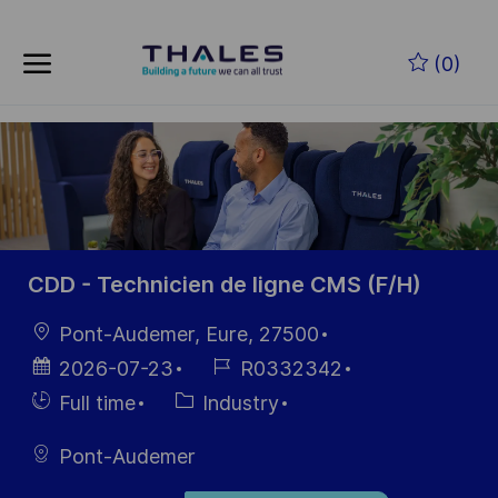
Skip to main content
Zum Hauptinhalt springen
(0)
-
-
CDD - Technicien de ligne CMS (F/H)
Ort
Pont-Audemer, Eure, 27500
Datum der
Job-
2026-07-23
R0332342
Veröffentlichung
ID
Einstellunngstyp
Kategorie
Full time
Industry
Pont-Audemer