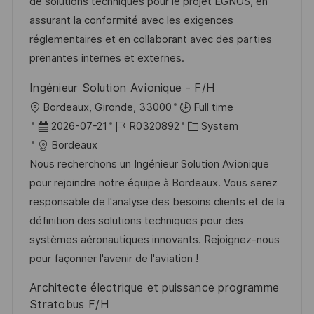
d
D
o
de solutions techniques pour le projet EGNOS, en
l
e
r
assurant la conformité avec les exigences
i
r
i
réglementaires et en collaborant avec des parties
c
V
e
prenantes internes et externes.
h
e
u
Ingénieur Solution Avionique - F/H
r
n
O
Bordeaux, Gironde, 33000
Full time
ö
g
r
D
J
K
2026-07-21
R0320892
System
f
t
a
o
a
Bordeaux
f
t
b
t
Nous recherchons un Ingénieur Solution Avionique
e
u
-
e
pour rejoindre notre équipe à Bordeaux. Vous serez
n
m
I
g
responsable de l'analyse des besoins clients et de la
t
d
D
o
définition des solutions techniques pour des
l
e
r
systèmes aéronautiques innovants. Rejoignez-nous
i
r
i
pour façonner l'avenir de l'aviation !
c
V
e
h
Architecte électrique et puissance programme
e
u
Stratobus F/H