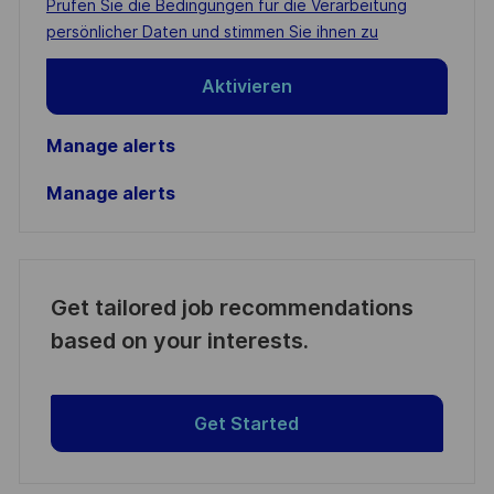
Required
Prüfen Sie die Bedingungen für die Verarbeitung
(Required)
persönlicher Daten und stimmen Sie ihnen zu
Aktivieren
Manage alerts
Manage alerts
Get tailored job recommendations
based on your interests.
Get Started