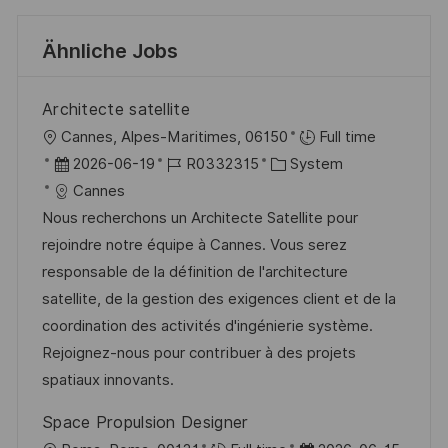
Ähnliche Jobs
Architecte satellite
O
Cannes, Alpes-Maritimes, 06150
Full time
r
D
J
K
2026-06-19
R0332315
System
t
a
o
a
Cannes
t
b
t
Nous recherchons un Architecte Satellite pour
u
-
e
rejoindre notre équipe à Cannes. Vous serez
m
I
g
responsable de la définition de l'architecture
d
D
o
satellite, de la gestion des exigences client et de la
e
r
coordination des activités d'ingénierie système.
r
i
Rejoignez-nous pour contribuer à des projets
V
e
spatiaux innovants.
e
Space Propulsion Designer
r