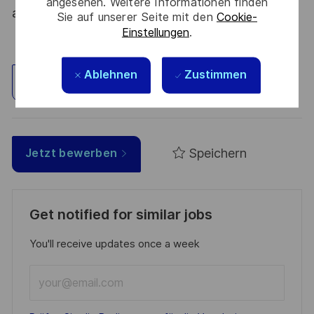
angesehen. Weitere Informationen finden
atout. Postulez et rejoignez nous !
Sie auf unserer Seite mit den
Cookie-
Einstellungen
.
Ablehnen
Zustimmen
Standort erkunden
Speichern
Jetzt bewerben
Get notified for similar jobs
You'll receive updates once a week
Enter
Email
address