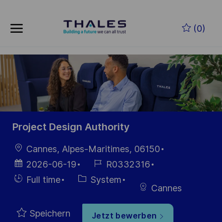
Skip to main content
Zum Hauptinhalt springen
(0)
-
-
Project Design Authority
Ort
Cannes, Alpes-Maritimes, 06150
Datum der
Job-
2026-06-19
R0332316
Veröffentlichung
ID
Einstellunngstyp
Kategorie
Full time
System
Cannes
Speichern
Jetzt bewerben