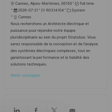
r
n
O
Cannes, Alpes-Maritimes, 06150
Full time
ö
g
r
D
J
K
2026-07-21
R0314104
System
f
t
a
o
a
Cannes
f
t
b
t
Nous recherchons un Architecte électrique et
e
u
-
e
puissance pour rejoindre notre équipe
n
m
I
g
pluridisciplinaire au sein du projet Stratobus. Vous
t
d
D
o
serez responsable de la conception et de l'analyse
l
e
r
des systèmes électriques complexes, tout en
i
r
i
garantissant la performance et la fiabilité des
c
V
e
solutions techniques.
h
e
u
Mehr anzeigen
r
n
ö
g
f
f
e
n