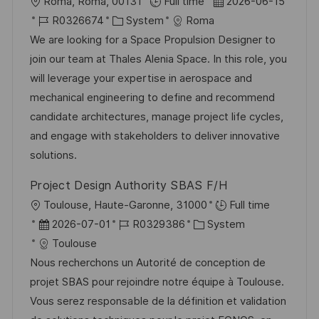
O
D
Roma, Roma, 00131
Full time
2026-06-15
ö
r
J
K
a
R0326674
System
Roma
f
t
o
a
t
We are looking for a Space Propulsion Designer to
f
b
t
u
join our team at Thales Alenia Space. In this role, you
e
-
e
m
will leverage your expertise in aerospace and
n
I
g
d
mechanical engineering to define and recommend
t
D
o
e
candidate architectures, manage project life cycles,
l
r
r
and engage with stakeholders to deliver innovative
i
i
V
solutions.
c
e
e
h
Project Design Authority SBAS F/H
r
u
O
Toulouse, Haute-Garonne, 31000
Full time
ö
n
r
D
J
K
2026-07-01
R0329386
System
f
g
t
a
o
a
Toulouse
f
t
b
t
Nous recherchons un Autorité de conception de
e
u
-
e
projet SBAS pour rejoindre notre équipe à Toulouse.
n
m
I
g
Vous serez responsable de la définition et validation
t