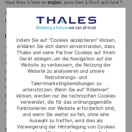
Vous êtes à l’aise en
anglais
, aussi bien à l’écrit qu’à l’oral ?
Vous vous reconnaissez ? Alors ce poste est fait pour vous
!
LE MOT DE L’ÉQUIPE
Indem Sie auf “Cookies akzeptieren” klicken,
erklären Sie sich damit einverstanden, dass
« En tant que Project Design Authority, vous êtes au cœur
Thales und seine Partner Cookies auf Ihrem
des décisions techniques qui façonnent nos satellites.
Gerät ablegen, um die Navigation auf der
Vous intervenez sur des programmes stratégiques, au
Website zu verbessern, die Nutzung der
Website zu analysieren und unsere
contact direct des clients et des équipes d’ingénierie,
Rekrutierungs- und
avec une vision globale de la solution. Si vous aimez
Talentmarketingbemühungen zu
conjuguer expertise technique, leadership et gestion de
unterstützen. Wenn Sie auf “Ablehnen”
problématiques complexes dans un environnement
klicken, werden nur die technischen Cookies
verwendet, die für das ordnungsgemäße
spatial exigeant, rejoignez-nous pour contribuer aux
Funktionieren der Website erforderlich sind,
satellites de demain. »
und wenn Sie weiter surfen, ohne eine
Auswahl zu treffen, wird dies als
Thales, entreprise Handi-Engagée, reconnait
Verweigerung der Hinterlegung von Cookies
tous les talents. La diversité est notre meilleur