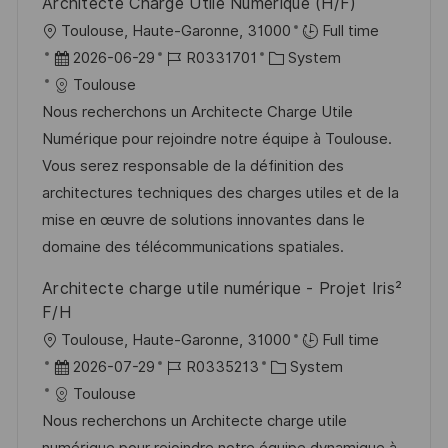
Architecte Charge Utile Numérique (H/F)
r
O
Toulouse, Haute-Garonne, 31000
Full time
ö
r
D
J
K
2026-06-29
R0331701
System
f
t
a
o
a
Toulouse
f
t
b
t
Nous recherchons un Architecte Charge Utile
e
u
-
e
Numérique pour rejoindre notre équipe à Toulouse.
n
m
I
g
Vous serez responsable de la définition des
t
d
D
o
architectures techniques des charges utiles et de la
l
e
r
mise en œuvre de solutions innovantes dans le
i
r
i
domaine des télécommunications spatiales.
c
V
e
h
Architecte charge utile numérique - Projet Iris²
e
u
F/H
r
n
O
Toulouse, Haute-Garonne, 31000
Full time
ö
g
r
D
J
K
2026-07-29
R0335213
System
f
t
a
o
a
Toulouse
f
t
b
t
Nous recherchons un Architecte charge utile
e
u
-
e
numérique pour rejoindre notre équipe dynamique à