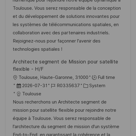
n
m
I
g
Toulouse. Vous serez responsable de la conception
t
d
D
o
et du développement de solutions innovantes pour
l
e
r
les systèmes de télécommunications spatiales, en
i
r
i
collaboration avec des partenaires industriels.
c
V
e
Rejoignez-nous pour façonner l'avenir des
h
e
technologies spatiales !
u
r
Architecte segment de Mission pour satellite
n
ö
flexible - H/F
g
f
O
Toulouse, Haute-Garonne, 31000
Full time
f
r
D
J
K
2026-07-31
R0335637
System
e
t
a
o
a
Toulouse
n
t
b
t
Nous recherchons un Architecte segment de
t
u
-
e
mission pour satellite flexible pour rejoindre notre
l
m
I
g
équipe à Toulouse. Vous serez responsable de
i
d
D
o
l'architecture du segment de mission d'un système
c
e
r
End-to-End, en garantissant la cohérence et la