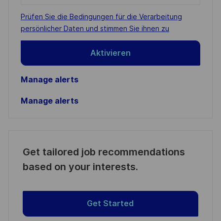
address
Required
Prüfen Sie die Bedingungen für die Verarbeitung
(Required)
persönlicher Daten und stimmen Sie ihnen zu
Aktivieren
Manage alerts
Manage alerts
Get tailored job recommendations
based on your interests.
Get Started