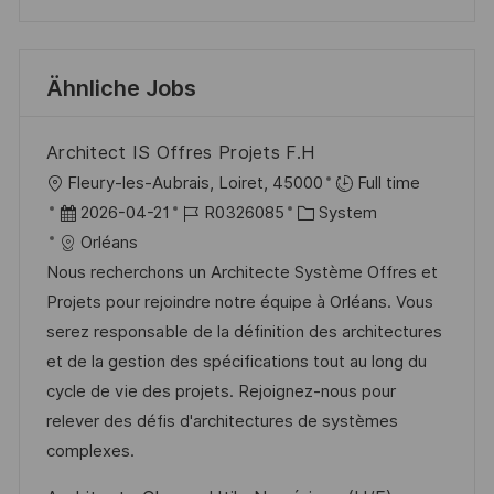
Ähnliche Jobs
Architect IS Offres Projets F.H
O
Fleury-les-Aubrais, Loiret, 45000
Full time
r
D
J
K
2026-04-21
R0326085
System
t
a
o
a
Orléans
t
b
t
Nous recherchons un Architecte Système Offres et
u
-
e
Projets pour rejoindre notre équipe à Orléans. Vous
m
I
g
serez responsable de la définition des architectures
d
D
o
et de la gestion des spécifications tout au long du
e
r
cycle de vie des projets. Rejoignez-nous pour
r
i
relever des défis d'architectures de systèmes
V
e
complexes.
e