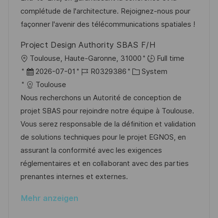
h
r
i
complétude de l'architecture. Rejoignez-nous pour
u
V
e
façonner l'avenir des télécommunications spatiales !
n
e
g
Project Design Authority SBAS F/H
r
O
Toulouse, Haute-Garonne, 31000
Full time
ö
r
D
J
K
2026-07-01
R0329386
System
f
t
a
o
a
Toulouse
f
t
b
t
Nous recherchons un Autorité de conception de
e
u
-
e
projet SBAS pour rejoindre notre équipe à Toulouse.
n
m
I
g
Vous serez responsable de la définition et validation
t
d
D
o
de solutions techniques pour le projet EGNOS, en
l
e
r
assurant la conformité avec les exigences
i
r
i
réglementaires et en collaborant avec des parties
c
V
e
prenantes internes et externes.
h
e
u
Mehr anzeigen
r
n
ö