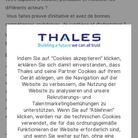
différents acteurs ?
Vous faites preuve d’initiative et avez de bonnes
compétences analytiques, de synthèse et d’adaptation ?
Vous vous reconnaissez ?
Alors ce poste est fait pour vous
!
LE MOT DE L’ÉQUIPE
Indem Sie auf “Cookies akzeptieren” klicken,
erklären Sie sich damit einverstanden, dass
« Êtes-vous passionné par l’espace, en particulier par les
Thales und seine Partner Cookies auf Ihrem
charges utiles de télécommunications ? Souhaitez-vous
Gerät ablegen, um die Navigation auf der
continuer à travailler sur des projets intégrant des
Website zu verbessern, die Nutzung der
Website zu analysieren und unsere
solutions techniques de grande valeur ? Le tout au sein
Rekrutierungs- und
d’équipes multidisciplinaires et co-localisées ? Nous
Talentmarketingbemühungen zu
avons hâte de discuter de tout cela avec vous et
unterstützen. Wenn Sie auf “Ablehnen”
klicken, werden nur die technischen Cookies
également des opportunités de développement que
verwendet, die für das ordnungsgemäße
Thales Alenia Space vous offre »
Funktionieren der Website erforderlich sind,
Thales, entreprise Handi-Engagée, reconnait
und wenn Sie weiter surfen, ohne eine