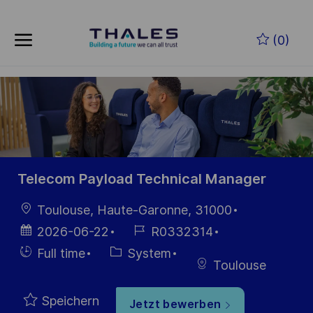
Skip to main content
Zum Hauptinhalt springen
(0)
-
-
Telecom Payload Technical Manager
Ort
Toulouse, Haute-Garonne, 31000
Datum der
Job-
2026-06-22
R0332314
Veröffentlichung
ID
Einstellunngstyp
Kategorie
Full time
System
Toulouse
Speichern
Jetzt bewerben