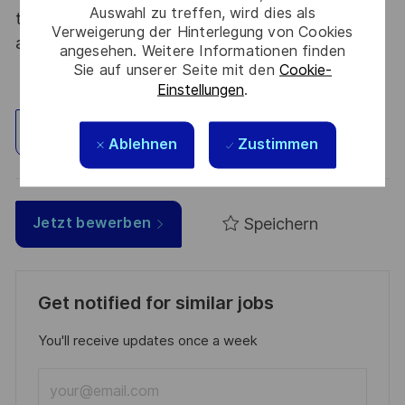
Auswahl zu treffen, wird dies als
tous les talents. La diversité est notre meilleur
Verweigerung der Hinterlegung von Cookies
atout. Postulez et rejoignez nous !
angesehen. Weitere Informationen finden
Sie auf unserer Seite mit den
Cookie-
Einstellungen
.
Standort erkunden
Ablehnen
Zustimmen
Speichern
Jetzt bewerben
Get notified for similar jobs
You'll receive updates once a week
Enter
Email