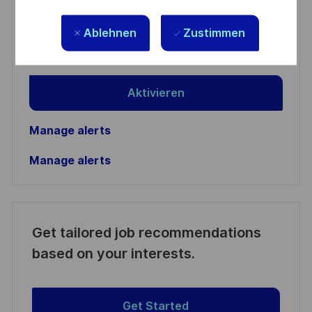
Email
Ablehnen
Zustimmen
address
Required
Prüfen Sie die Bedingungen für die Verarbeitung
(Required)
persönlicher Daten und stimmen Sie ihnen zu
Aktivieren
Manage alerts
Manage alerts
Get tailored job recommendations
based on your interests.
Get Started