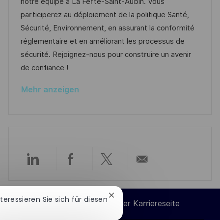
d
g
D
notre équipe à La Ferté-Saint-Aubin. Vous
c
e
o
participerez au déploiement de la politique Santé,
h
r
r
Sécurité, Environnement, en assurant la conformité
u
V
i
réglementaire et en améliorant les processus de
n
e
e
sécurité. Rejoignez-nous pour construire un avenir
g
r
de confiance !
ö
Mehr anzeigen
f
f
e
n
t
l
Über
Über
Über
Per
i
c
LinkedIn
Facebook
Twitter
E-
Chatbot-
nteressieren Sie sich für diesen
h
Cookie-Einstellungen der Karriereseite
Benachrichtigung
u
teilen
teilen
teilen
Mail
schließen