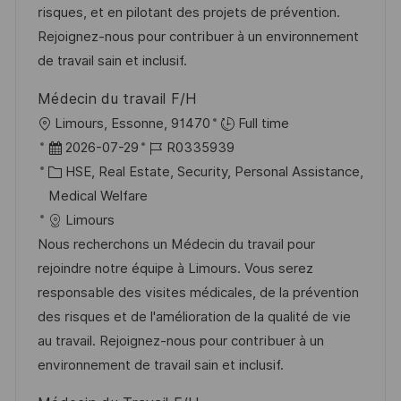
e
e
risques, et en pilotant des projets de prévention.
r
Rejoignez-nous pour contribuer à un environnement
ö
de travail sain et inclusif.
f
Médecin du travail F/H
f
O
Limours, Essonne, 91470
Full time
e
r
D
J
2026-07-29
R0335939
n
t
a
K
o
HSE, Real Estate, Security, Personal Assistance,
t
t
a
b
Medical Welfare
l
u
t
-
Limours
i
m
e
I
Nous recherchons un Médecin du travail pour
c
d
g
D
rejoindre notre équipe à Limours. Vous serez
h
e
o
responsable des visites médicales, de la prévention
u
r
r
des risques et de l'amélioration de la qualité de vie
n
V
i
au travail. Rejoignez-nous pour contribuer à un
g
e
e
environnement de travail sain et inclusif.
r