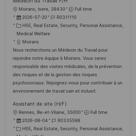
Médecin du Travail F/H
ö
O
Moirans, Isere, 38430
Full time
f
r
D
J
2026-07-20
R0311110
f
t
a
K
o
HSE, Real Estate, Security, Personal Assistance,
e
t
a
b
Medical Welfare
n
u
t
-
Moirans
t
m
e
I
Nous recherchons un Médecin du Travail pour
l
d
g
D
rejoindre notre équipe à Moirans. Vous serez
i
e
o
responsable des visites médicales, de la prévention
c
r
r
des risques et de la gestion des risques
h
V
i
psychosociaux. Rejoignez-nous pour contribuer à un
u
e
e
environnement de travail sain et inclusif.
n
r
g
Assistant de site (H/F)
ö
O
Rennes, Ille-et-Vilaine, 35000
Full time
f
r
D
J
2026-08-04
R0335598
f
t
a
K
o
HSE, Real Estate, Security, Personal Assistance,
e