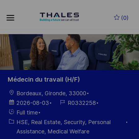
Skip to main content
Zum Hauptinhalt springen
(0)
-
-
Médecin du travail (H/F)
Ort
Bordeaux, Gironde, 33000
Datum der
Job-
2026-08-03
R0332258
Veröffentlichung
ID
Einstellunngstyp
Full time
Kategorie
HSE, Real Estate, Security, Personal
Assistance, Medical Welfare