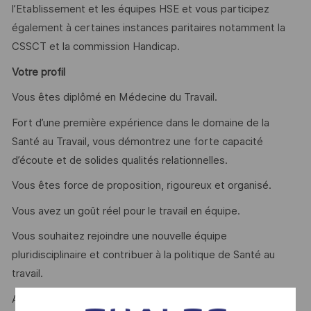
l’Etablissement et les équipes HSE et vous participez
également à certaines instances paritaires notamment la
CSSCT et la commission Handicap.
Votre profil
Vous êtes diplômé en Médecine du Travail.
Fort d’une première expérience dans le domaine de la
Santé au Travail, vous démontrez une forte capacité
d’écoute et de solides qualités relationnelles.
Vous êtes force de proposition, rigoureux et organisé.
Vous avez un goût réel pour le travail en équipe.
Vous souhaitez rejoindre une nouvelle équipe
pluridisciplinaire et contribuer à la politique de Santé au
travail.
Alors rejoignez-nous !