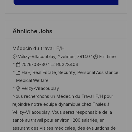
Ähnliche Jobs
Médecin du travail F/H
O
Vélizy-Villacoublay, Yvelines, 78140
Full time
r
D
J
2026-03-30
R0323404
t
a
K
o
HSE, Real Estate, Security, Personal Assistance,
t
a
b
Medical Welfare
u
t
-
Vélizy-Villacoublay
m
e
I
Nous recherchons un Médecin du Travail F/H pour
d
g
D
rejoindre notre équipe dynamique chez Thales à
e
o
Vélizy-Villacoublay. Vous serez responsable de la
r
r
santé au travail pour environ 1200 salariés, en
V
i
assurant des visites médicales, des évaluations de