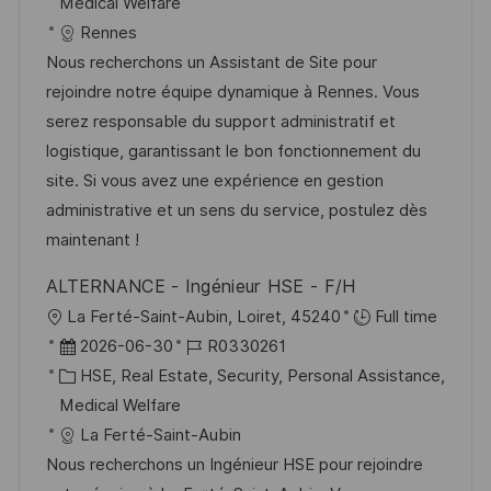
t
a
b
Medical Welfare
n
u
t
-
Rennes
t
m
e
I
Nous recherchons un Assistant de Site pour
l
d
g
D
rejoindre notre équipe dynamique à Rennes. Vous
i
e
o
serez responsable du support administratif et
c
r
r
logistique, garantissant le bon fonctionnement du
h
V
i
site. Si vous avez une expérience en gestion
u
e
e
administrative et un sens du service, postulez dès
n
r
maintenant !
g
ö
ALTERNANCE - Ingénieur HSE - F/H
f
O
La Ferté-Saint-Aubin, Loiret, 45240
Full time
f
r
D
J
2026-06-30
R0330261
e
t
a
K
o
HSE, Real Estate, Security, Personal Assistance,
n
t
a
b
Medical Welfare
t
u
t
-
La Ferté-Saint-Aubin
l
m
e
I
Nous recherchons un Ingénieur HSE pour rejoindre
i