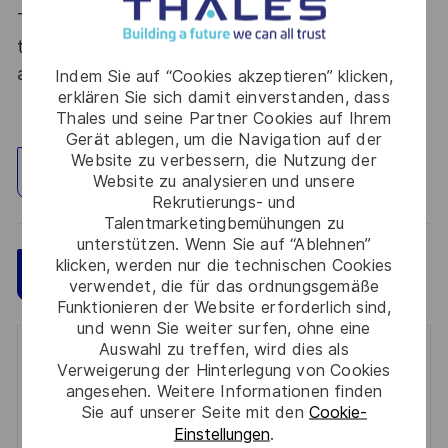
Thales, entreprise Handi-Engagée, reconnait
tous les talents. La diversité est notre meilleur
atout. Postulez et rejoignez nous !
Indem Sie auf “Cookies akzeptieren” klicken,
erklären Sie sich damit einverstanden, dass
Thales und seine Partner Cookies auf Ihrem
Gerät ablegen, um die Navigation auf der
Website zu verbessern, die Nutzung der
Standort erkunden
Website zu analysieren und unsere
Rekrutierungs- und
Talentmarketingbemühungen zu
unterstützen. Wenn Sie auf “Ablehnen”
klicken, werden nur die technischen Cookies
Speichern
Jetzt bewerben
verwendet, die für das ordnungsgemäße
Funktionieren der Website erforderlich sind,
und wenn Sie weiter surfen, ohne eine
Auswahl zu treffen, wird dies als
Get notified for similar jobs
Verweigerung der Hinterlegung von Cookies
angesehen. Weitere Informationen finden
You'll receive updates once a week
Sie auf unserer Seite mit den
Cookie-
Einstellungen
.
Enter