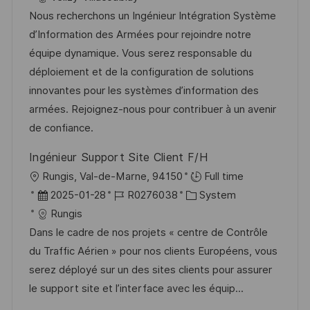
f
g
t
b
t
Nous recherchons un Ingénieur Intégration Système
e
u
-
e
d’Information des Armées pour rejoindre notre
n
m
I
g
équipe dynamique. Vous serez responsable du
t
d
D
o
déploiement et de la configuration de solutions
l
e
r
innovantes pour les systèmes d’information des
i
r
i
armées. Rejoignez-nous pour contribuer à un avenir
c
V
e
de confiance.
h
e
u
Ingénieur Support Site Client F/H
r
n
O
Rungis, Val-de-Marne, 94150
Full time
ö
g
r
D
J
K
2025-01-28
R0276038
System
f
t
a
o
a
Rungis
f
t
b
t
Dans le cadre de nos projets « centre de Contrôle
e
u
-
e
du Traffic Aérien » pour nos clients Européens, vous
n
m
I
g
serez déployé sur un des sites clients pour assurer
t
d
D
o
le support site et l’interface avec les équip...
l
e
r