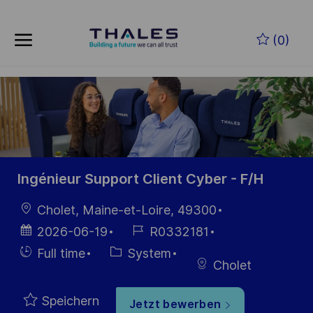
Skip to main content
Zum Hauptinhalt springen
(0)
-
-
Ingénieur Support Client Cyber - F/H
Ort
Cholet, Maine-et-Loire, 49300
Datum der
Job-
2026-06-19
R0332181
Veröffentlichung
ID
Einstellunngstyp
Kategorie
Full time
System
Cholet
Speichern
Jetzt bewerben