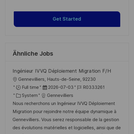
Get Started
Ähnliche Jobs
Ingénieur IVVQ Déploiement Migration F/H
O
Gennevilliers, Hauts-de-Seine, 92230
r
D
J
Full time
2026-07-03
R0333261
t
K
a
o
System
Gennevilliers
a
t
b
Nous recherchons un Ingénieur IVVQ Déploiement
t
u
-
Migration pour rejoindre notre équipe dynamique à
e
m
I
Gennevilliers. Vous serez responsable de la gestion
g
d
D
des évolutions matérielles et logicielles, ainsi que de