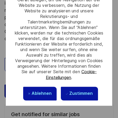
informations relevant du secret de la défense
Website zu verbessern, die Nutzung der
nationale, la personne retenue fera l'objet d'une
Website zu analysieren und unsere
Rekrutierungs- und
procédure d’habilitation, conformément aux
Talentmarketingbemühungen zu
dispositions des articles R.2311-1 et suivants du
unterstützen. Wenn Sie auf “Ablehnen”
Code de la défense et de l’IGI 1300 SGDSN/PSE
klicken, werden nur die technischen Cookies
du 09 août 2021.
verwendet, die für das ordnungsgemäße
Funktionieren der Website erforderlich sind,
und wenn Sie weiter surfen, ohne eine
Auswahl zu treffen, wird dies als
Verweigerung der Hinterlegung von Cookies
Standort erkunden
angesehen. Weitere Informationen finden
Sie auf unserer Seite mit den
Cookie-
Einstellungen
.
Speichern
Jetzt bewerben
Ablehnen
Zustimmen
Get notified for similar jobs