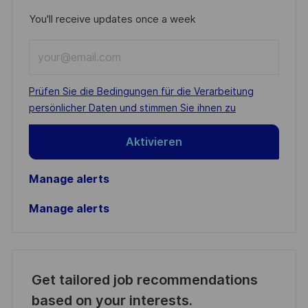
You'll receive updates once a week
Enter
Email
address
Required
Prüfen Sie die Bedingungen für die Verarbeitung
(Required)
persönlicher Daten und stimmen Sie ihnen zu
Aktivieren
Manage alerts
Manage alerts
Get tailored job recommendations
based on your interests.