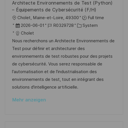
i
Architecte Environnements de Test (Python)
r
i
c
– Équipements de Cybersécurité (F/H)
V
e
h
O
Cholet, Maine-et-Loire, 49300
Full time
e
u
r
D
J
K
2026-06-01
R0329728
System
r
n
t
a
o
a
Cholet
ö
g
t
b
t
Nous recherchons un Architecte Environnements de
f
u
-
e
Test pour définir et architecturer des
f
m
I
g
environnements de test robustes pour des projets
e
d
D
o
de cybersécurité. Vous serez responsable de
n
e
r
l'automatisation et de l'industrialisation des
t
r
i
environnements de test, tout en intégrant des
l
V
e
solutions d'intelligence artificielle.
i
e
c
Mehr anzeigen
r
h
ö
u
f
n
f