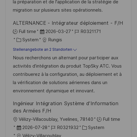
o
e
la préparation et de l'application de la stratégie de
r
r
migration sur plusieurs sites opérationnels.
i
V
ALTERNANCE - Intégrateur déploiement - F/H
e
e
D
J
Full time
2026-03-27
R0321171
r
K
a
o
System
Rungis
ö
a
t
b
Stellenangebote an 2 Standorten
f
t
u
-
Nous recherchons un alternant pour participer aux
f
e
m
I
activités d’intégration du produit TopSky ATC. Vous
e
g
d
D
contribuerez à la configuration, au déploiement et à
n
o
e
la vérification de solutions aériennes dans un
t
r
r
environnement dynamique et innovant.
l
i
V
i
Ingénieur Intégration Système d’Information
e
e
c
des Armées F/H
r
h
O
Vélizy-Villacoublay, Yvelines, 78140
Full time
ö
u
r
D
J
K
2026-07-28
R0321932
System
f
n
t
a
o
a
Vélizy-Villacoublay