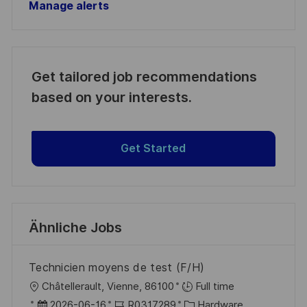
Manage alerts
Get tailored job recommendations
based on your interests.
Get Started
Ähnliche Jobs
Technicien moyens de test (F/H)
O
Châtellerault, Vienne, 86100
Full time
r
D
J
K
2026-06-16
R0317289
Hardware