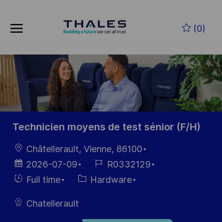
Skip to main content
Zum Hauptinhalt springen
(0)
-
-
Technicien moyens de test sénior (F/H)
Ort
Châtellerault, Vienne, 86100
Datum der
Job-
2026-07-09
R0332129
Veröffentlichung
ID
Einstellunngstyp
Kategorie
Full time
Hardware
Chatellerault