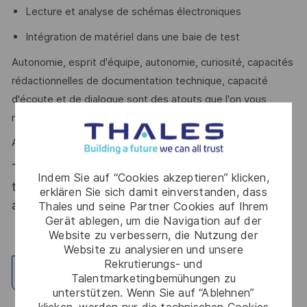
Lecture et analyse de schémas électroniques
Intégration de matériel dans une baie de test
Autonomie, esprit d'équipe, autonomie, curiosité, capacités
rédactionnelles de documentation technique, capacité
d'écoute et de dialogue sont des atouts que l'on vous
reconnait ?
Alors ce poste est fait pour vous !
Thales, entreprise Handi-Engagée, reconnait
Indem Sie auf “Cookies akzeptieren” klicken,
tous les talents. La diversité est notre meilleur
erklären Sie sich damit einverstanden, dass
atout. Postulez et rejoignez nous !
Thales und seine Partner Cookies auf Ihrem
Gerät ablegen, um die Navigation auf der
Website zu verbessern, die Nutzung der
Website zu analysieren und unsere
Rekrutierungs- und
Standort erkunden
Talentmarketingbemühungen zu
unterstützen. Wenn Sie auf “Ablehnen”
klicken, werden nur die technischen Cookies