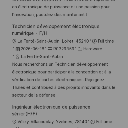
l
r
i
en électronique de puissance et une passion pour
i
V
e
l'innovation, postulez dès maintenant !
c
e
h
Technicien développement électronique
r
u
numérique - F/H
ö
n
O
La Ferté-Saint-Aubin, Loiret, 45240
Full time
f
g
r
D
J
K
2026-06-18
R0329359
Hardware
f
t
a
o
a
La Ferté-Saint-Aubin
e
t
b
t
Nous recherchons un Technicien développement
n
u
-
e
électronique pour participer à la conception et à la
t
m
I
g
vérification de cartes électroniques. Rejoignez
l
d
D
o
Thales et contribuez à des projets innovants dans le
i
e
r
secteur de la défense.
c
r
i
Ingénieur électronique de puissance
h
V
e
sénior(H/F)
u
e
O
Vélizy-Villacoublay, Yvelines, 78140
Full time
n
r