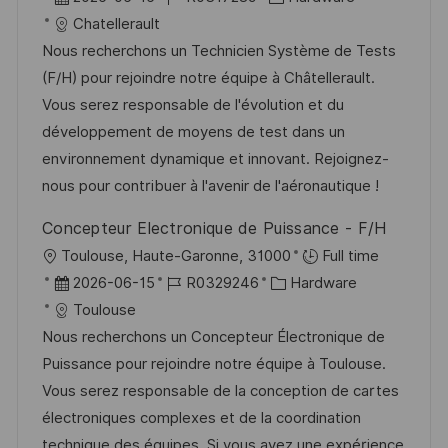
t
a
o
a
Chatellerault
t
b
t
Nous recherchons un Technicien Système de Tests
u
-
e
(F/H) pour rejoindre notre équipe à Châtellerault.
m
I
g
Vous serez responsable de l'évolution et du
d
D
o
développement de moyens de test dans un
e
r
environnement dynamique et innovant. Rejoignez-
r
i
nous pour contribuer à l'avenir de l'aéronautique !
V
e
Concepteur Electronique de Puissance - F/H
e
O
Toulouse, Haute-Garonne, 31000
Full time
r
r
D
J
K
2026-06-15
R0329246
Hardware
ö
t
a
o
a
Toulouse
f
t
b
t
Nous recherchons un Concepteur Électronique de
f
u
-
e
Puissance pour rejoindre notre équipe à Toulouse.
e
m
I
g
Vous serez responsable de la conception de cartes
n
d
D
o
électroniques complexes et de la coordination
t
e
r
technique des équipes. Si vous avez une expérience