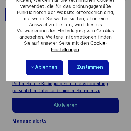
verwendet, die für das ordnungsgemäße
Funktionieren der Website erforderlich sind,
Speichern
Jetzt bewerben
und wenn Sie weiter surfen, ohne eine
Auswahl zu treffen, wird dies als
Verweigerung der Hinterlegung von Cookies
angesehen. Weitere Informationen finden
Get notified for similar jobs
Sie auf unserer Seite mit den
Cookie-
Einstellungen
.
You'll receive updates once a week
Enter
Ablehnen
Zustimmen
Email
address
Required
Prüfen Sie die Bedingungen für die Verarbeitung
(Required)
persönlicher Daten und stimmen Sie ihnen zu
Aktivieren
Manage alerts