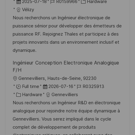
r
D
J
K
2025-07-18
R0159966
Hardware
g
ö
t
a
o
a
Vélizy
f
t
b
t
Nous recherchons un Ingénieur électronique de
f
u
-
e
puissance sénior pour développer des émetteurs de
e
m
I
g
puissance RF. Rejoignez Thales et participez à des
n
d
D
o
projets innovants dans un environnement inclusif et
t
e
r
dynamique.
l
r
i
Ingénieur Conception Electronique Analogique
i
V
e
F/H
c
e
O
Gennevilliers, Hauts-de-Seine, 92230
h
r
r
D
J
Full time
2026-07-16
R0325913
u
ö
t
K
a
o
Hardware
Gennevilliers
n
f
a
t
b
Nous recherchons un Ingénieur R&D en électronique
g
f
t
u
-
analogique pour rejoindre notre équipe dynamique à
e
e
m
I
Gennevilliers. Vous serez impliqué dans le cycle
n
g
d
D
complet de développement de produits
t
o
e