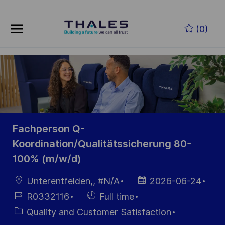
Skip to main content
Zum Hauptinhalt springen
(0)
-
-
Fachperson Q-
Koordination/Qualitätssicherung 80-
100% (m/w/d)
Ort
Datum der
Unterentfelden,, #N/A
2026-06-24
Veröffentlichung
Job-
Einstellunngstyp
R0332116
Full time
ID
Kategorie
Quality and Customer Satisfaction