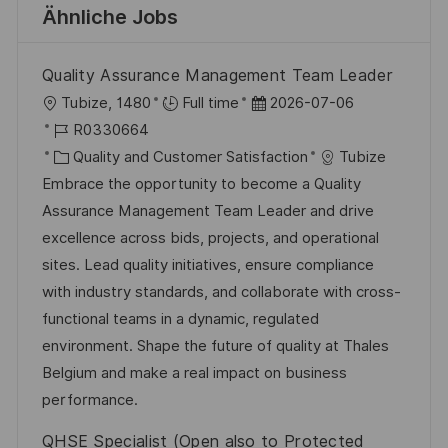
Ähnliche Jobs
Quality Assurance Management Team Leader
O
D
Tubize, 1480
Full time
2026-07-06
r
J
a
R0330664
t
o
K
t
Quality and Customer Satisfaction
Tubize
b
a
u
Embrace the opportunity to become a Quality
-
t
m
Assurance Management Team Leader and drive
I
e
d
excellence across bids, projects, and operational
D
g
e
sites. Lead quality initiatives, ensure compliance
o
r
with industry standards, and collaborate with cross-
r
V
functional teams in a dynamic, regulated
i
e
environment. Shape the future of quality at Thales
e
r
Belgium and make a real impact on business
ö
performance.
f
QHSE Specialist (Open also to Protected