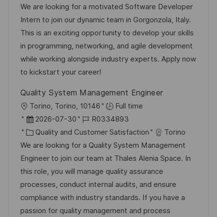
e
u
t
-
We are looking for a motivated Software Developer
n
m
e
I
Intern to join our dynamic team in Gorgonzola, Italy.
t
d
g
D
This is an exciting opportunity to develop your skills
l
e
o
in programming, networking, and agile development
i
r
r
while working alongside industry experts. Apply now
c
V
i
to kickstart your career!
h
e
e
u
Quality System Management Engineer
r
n
O
Torino, Torino, 10146
Full time
ö
g
r
D
J
2026-07-30
R0334893
f
t
a
K
o
Quality and Customer Satisfaction
Torino
f
t
a
b
We are looking for a Quality System Management
e
u
t
-
Engineer to join our team at Thales Alenia Space. In
n
m
e
I
this role, you will manage quality assurance
t
d
g
D
processes, conduct internal audits, and ensure
l
e
o
compliance with industry standards. If you have a
i
r
r
passion for quality management and process
c