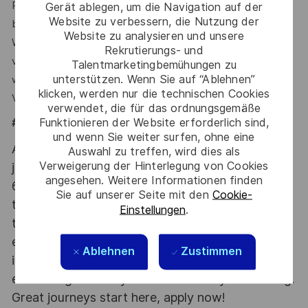
Profile von Personalvermittlungsagenturen nicht
Gerät ablegen, um die Navigation auf der
Website zu verbessern, die Nutzung der
bearbeiten.
Website zu analysieren und unsere
Wir nehmen nur Bewerbungen/Lebensläufe entgegen, die
Rekrutierungs- und
von Kandidatinnen und Kandidaten selbst übermittelt
Talentmarketingbemühungen zu
unterstützen. Wenn Sie auf “Ablehnen”
werden.
klicken, werden nur die technischen Cookies
Vielen Dank für das Verständnis.
verwendet, die für das ordnungsgemäße
Funktionieren der Website erforderlich sind,
#LI-HYBRID
und wenn Sie weiter surfen, ohne eine
At Thales we provide CAREERS and not only
Auswahl zu treffen, wird dies als
Verweigerung der Hinterlegung von Cookies
jobs. With Thales employing 80,000 employees in
angesehen. Weitere Informationen finden
68 countries our mobility policy enables
Sie auf unserer Seite mit den
Cookie-
thousands of employees each year to develop
Einstellungen
.
their careers at home and abroad, in their
existing areas of expertise or by branching out
Ablehnen
Zustimmen
into new fields. Together we believe that
embracing flexibility is a smarter way of working.
Great journeys start here, apply now!