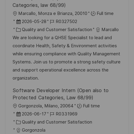
f
Categories, law 68/99)
e
O
Marcallo, Monza e Brianza, 20010
Full time
n
r
D
J
2026-05-28
R0327502
t
t
a
K
o
Quality and Customer Satisfaction
Marcallo
l
t
a
b
We are looking for a QHSE Specialist to lead and
i
u
t
-
coordinate Health, Safety & Environment activities
c
m
e
I
while ensuring compliance with Quality Management
h
d
g
D
Systems. Join us to promote a strong safety culture
u
e
o
and support operational excellence across the
n
r
r
organization.
g
V
i
Software Developer Intern (Open also to
e
e
Protected Categories, Law 68/99)
r
O
Gorgonzola, Milano, 20064
Full time
ö
r
D
J
2026-06-17
R0331969
f
t
a
K
o
Quality and Customer Satisfaction
f
t
a
b
Gorgonzola