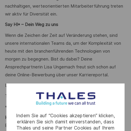
nachhaltigen, werteorientierten Mitarbeiterführung treten
wir aktiv für Diversität ein.
Say HI* – Dein Weg zu uns
Wenn die Zeichen der Zeit auf Veränderung stehen, sind
unsere internationalen Teams da, um der Komplexität von
heute mit den branchenführenden Technologien von
morgen zu begegnen. Bist du dabei? Deine
Ansprechpartnerin Lisa Ungemach freut sich schon auf
deine Online-Bewerbung über unser Karriereportal.
Lisa Ungemach
Talent Acquisition Partner
#LI-LU1
*Human Intelligence
Indem Sie auf “Cookies akzeptieren” klicken,
Hinweis für Agenturen/Agencys:
erklären Sie sich damit einverstanden, dass
Bitte habt Verständnis dafür, dass wir proaktiv angebotene
Thales und seine Partner Cookies auf Ihrem