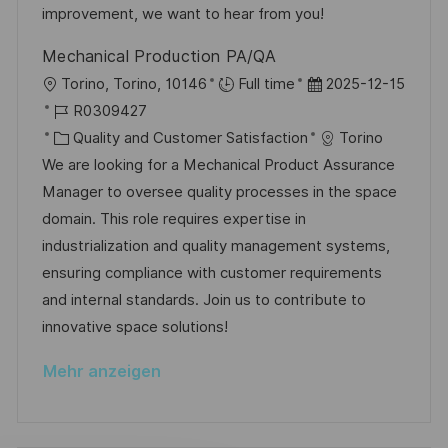
V
i
improvement, we want to hear from you!
h
e
e
u
Mechanical Production PA/QA
r
n
O
D
Torino, Torino, 10146
Full time
2025-12-15
ö
g
r
J
a
R0309427
f
t
o
K
t
Quality and Customer Satisfaction
Torino
f
b
a
u
We are looking for a Mechanical Product Assurance
e
-
t
m
Manager to oversee quality processes in the space
n
I
e
d
domain. This role requires expertise in
t
D
g
e
industrialization and quality management systems,
l
o
r
ensuring compliance with customer requirements
i
r
V
and internal standards. Join us to contribute to
c
i
e
innovative space solutions!
h
e
r
u
Mehr anzeigen
ö
n
f
g
f