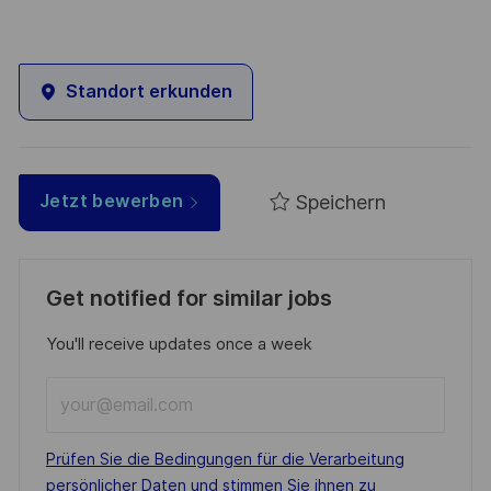
Standort erkunden
Speichern
Jetzt bewerben
Get notified for similar jobs
You'll receive updates once a week
Enter
Email
address
Required
Prüfen Sie die Bedingungen für die Verarbeitung
(Required)
persönlicher Daten und stimmen Sie ihnen zu