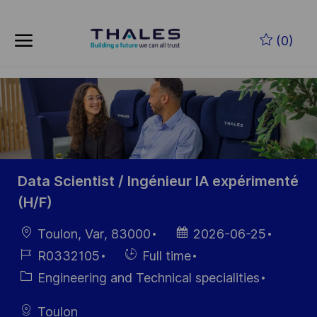
Skip to main content
Zum Hauptinhalt springen
(0)
-
-
Data Scientist / Ingénieur IA expérimenté
(H/F)
Ort
Datum der
Toulon, Var, 83000
2026-06-25
Veröffentlichung
Job-
Einstellunngstyp
R0332105
Full time
ID
Kategorie
Engineering and Technical specialities
Toulon