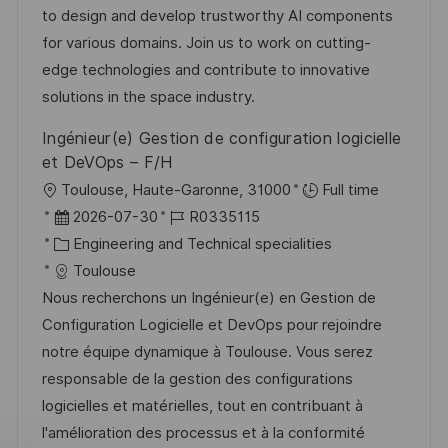
-
t
m
to design and develop trustworthy AI components
n
I
e
d
for various domains. Join us to work on cutting-
t
D
g
e
edge technologies and contribute to innovative
l
o
r
solutions in the space industry.
i
r
V
c
Ingénieur(e) Gestion de configuration logicielle
i
e
h
et DeVOps – F/H
e
r
u
O
Toulouse, Haute-Garonne, 31000
Full time
ö
n
r
D
J
2026-07-30
R0335115
f
g
t
a
K
o
Engineering and Technical specialities
f
t
a
b
Toulouse
e
u
t
-
Nous recherchons un Ingénieur(e) en Gestion de
n
m
e
I
Configuration Logicielle et DevOps pour rejoindre
t
d
g
D
notre équipe dynamique à Toulouse. Vous serez
l
e
o
responsable de la gestion des configurations
i
r
r
logicielles et matérielles, tout en contribuant à
c
V
i
l'amélioration des processus et à la conformité
h