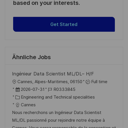
based on your interests.
Get Started
Ähnliche Jobs
Ingénieur Data Scientist ML/DL– H/F
O
Cannes, Alpes-Maritimes, 06150
Full time
r
D
J
2026-07-31
R0333845
t
a
K
o
Engineering and Technical specialities
t
a
b
Cannes
u
t
-
Nous recherchons un Ingénieur Data Scientist
m
e
I
ML/DL passionné pour rejoindre notre équipe à
d
g
D