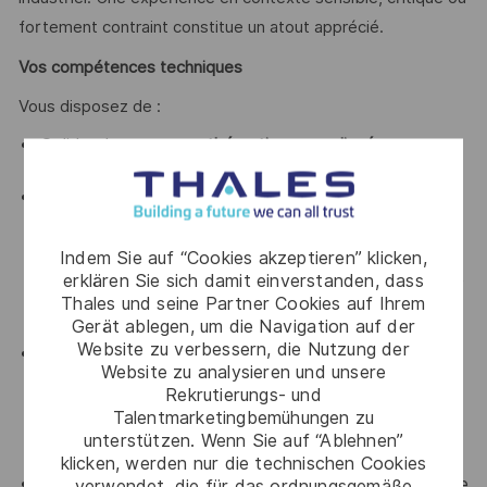
fortement contraint constitue un atout apprécié.
Vos compétences techniques
Vous disposez de :
Solides bases en
mathématiques appliquées
, en
informatique
et en
algorithmique
;
Une bonne maîtrise des concepts de probabilité,
statistique
,
Machine Learning
et
Deep Learning
:
apprentissage supervisé et non supervisé,
Indem Sie auf “Cookies akzeptieren” klicken,
préparation et analyse de données, entraînement et
erklären Sie sich damit einverstanden, dass
validation de modèles, réseaux de neurones (DNN,
Thales und seine Partner Cookies auf Ihrem
Gerät ablegen, um die Navigation auf der
CNN, RNN et variantes) ;
Website zu verbessern, die Nutzung der
Une bonne maîtrise de la programmation en
Python
Website zu analysieren und unsere
et de ses bibliothèques courantes pour le
Machine
Rekrutierungs- und
Learning / Deep Learning et la Statistique
, telles que
Talentmarketingbemühungen zu
:
pandas, numpy, statsmodels, matplotlib, seaborn,
unterstützen. Wenn Sie auf “Ablehnen”
scikit-learn, PyTorch, TensorFlow, MLflow
;
klicken, werden nur die technischen Cookies
De bonnes notions en maintenance prédictive basée
verwendet, die für das ordnungsgemäße