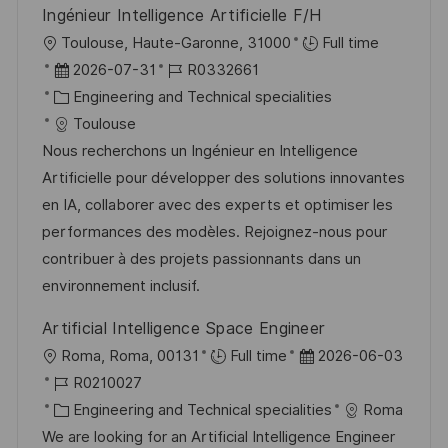
n
Ingénieur Intelligence Artificielle F/H
f
g
O
Toulouse, Haute-Garonne, 31000
Full time
f
r
D
J
2026-07-31
R0332661
e
t
a
K
o
Engineering and Technical specialities
n
t
a
b
Toulouse
t
u
t
-
Nous recherchons un Ingénieur en Intelligence
l
m
e
I
Artificielle pour développer des solutions innovantes
i
d
g
D
en IA, collaborer avec des experts et optimiser les
c
e
o
performances des modèles. Rejoignez-nous pour
h
r
r
contribuer à des projets passionnants dans un
u
V
i
environnement inclusif.
n
e
e
g
Artificial Intelligence Space Engineer
r
O
D
Roma, Roma, 00131
Full time
2026-06-03
ö
r
J
a
R0210027
f
t
o
K
t
Engineering and Technical specialities
Roma
f
b
a
u
We are looking for an Artificial Intelligence Engineer
e