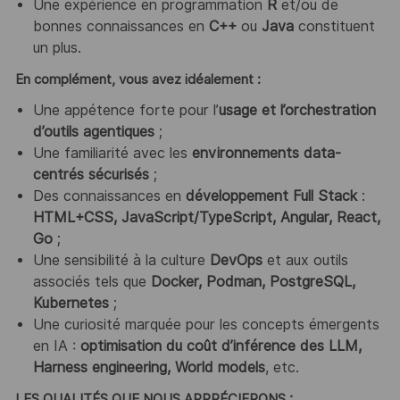
Une expérience en programmation
R
et/ou de
bonnes connaissances en
C++
ou
Java
constituent
un plus.
En complément, vous avez idéalement :
Une appétence forte pour l’
usage et l’orchestration
d’outils agentiques
;
Une familiarité avec les
environnements data-
centrés sécurisés
;
Des connaissances en
développement Full Stack
:
HTML+CSS, JavaScript/TypeScript, Angular, React,
Go
;
Une sensibilité à la culture
DevOps
et aux outils
associés tels que
Docker, Podman, PostgreSQL,
Kubernetes
;
Une curiosité marquée pour les concepts émergents
en IA :
optimisation du coût d’inférence des LLM,
Harness engineering, World models
, etc.
LES QUALITÉS QUE NOUS APPRÉCIERONS :