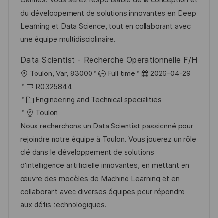
Cannes. Vous serez responsable de la conception et
e
o
du développement de solutions innovantes en Deep
r
r
Learning et Data Science, tout en collaborant avec
V
i
une équipe multidisciplinaire.
e
e
Data Scientist - Recherche Operationnelle F/H
r
O
D
Toulon, Var, 83000
Full time
2026-04-29
ö
r
J
a
R0325844
f
t
o
K
t
Engineering and Technical specialities
f
b
a
u
Toulon
e
-
t
m
Nous recherchons un Data Scientist passionné pour
n
I
e
d
rejoindre notre équipe à Toulon. Vous jouerez un rôle
t
D
g
e
clé dans le développement de solutions
l
o
r
d'intelligence artificielle innovantes, en mettant en
i
r
V
œuvre des modèles de Machine Learning et en
c
i
e
collaborant avec diverses équipes pour répondre
h
e
r
aux défis technologiques.
u
ö