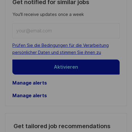
Get notified for similar jobs
You'll receive updates once a week
Enter
Email
address
Required
Prüfen Sie die Bedingungen für die Verarbeitung
(Required)
persönlicher Daten und stimmen Sie ihnen zu
Aktivieren
Manage alerts
Manage alerts
Get tailored job recommendations