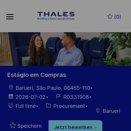
Skip to main content
Zum Hauptinhalt springen
(0)
-
-
Estágio em Compras
Ort
Barueri, São Paulo, 06465-110
Datum der
Job-
2026-07-02
R0331908
Veröffentlichung
ID
Einstellunngstyp
Kategorie
Full time
Procurement
Barueri
Speichern
Jetzt bewerben