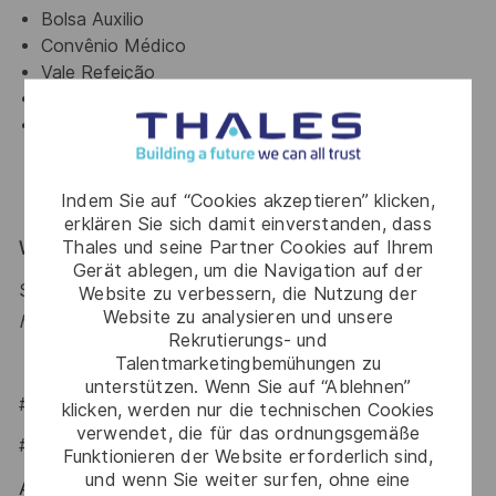
Bolsa Auxilio
Convênio Médico
Vale Refeição
Vale Transporte
Wellhub
Indem Sie auf “Cookies akzeptieren” klicken,
erklären Sie sich damit einverstanden, dass
Thales und seine Partner Cookies auf Ihrem
Why Join Us?
Gerät ablegen, um die Navigation auf der
Say HI and learn more about working at Thales
click
Website zu verbessern, die Nutzung der
Website zu analysieren und unsere
here
.
Rekrutierungs- und
Talentmarketingbemühungen zu
unterstützen. Wenn Sie auf “Ablehnen”
#LI-Onsite
klicken, werden nur die technischen Cookies
verwendet, die für das ordnungsgemäße
#LI-IP1
Funktionieren der Website erforderlich sind,
und wenn Sie weiter surfen, ohne eine
At Thales we provide CAREERS and not only