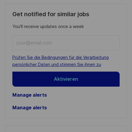
Get notified for similar jobs
You'll receive updates once a week
Enter
Email
address
Required
Prüfen Sie die Bedingungen für die Verarbeitung
(Required)
persönlicher Daten und stimmen Sie ihnen zu
Aktivieren
Manage alerts
Manage alerts