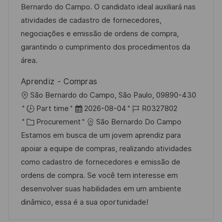
e
m
I
Bernardo do Campo. O candidato ideal auxiliará nas
g
d
D
atividades de cadastro de fornecedores,
o
e
negociações e emissão de ordens de compra,
r
r
garantindo o cumprimento dos procedimentos da
i
V
área.
e
e
Aprendiz - Compras
r
O
São Bernardo do Campo, São Paulo, 09890-430
ö
r
D
J
Part time
2026-08-04
R0327802
f
t
K
a
o
Procurement
São Bernardo Do Campo
f
a
t
b
Estamos em busca de um jovem aprendiz para
e
t
u
-
apoiar a equipe de compras, realizando atividades
n
e
m
I
como cadastro de fornecedores e emissão de
t
g
d
D
ordens de compra. Se você tem interesse em
l
o
e
desenvolver suas habilidades em um ambiente
i
r
r
dinâmico, essa é a sua oportunidade!
c
i
V
h