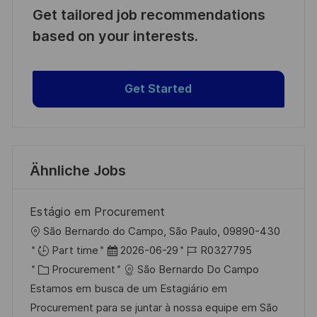
Get tailored job recommendations
based on your interests.
Get Started
Ähnliche Jobs
Estágio em Procurement
O
São Bernardo do Campo, São Paulo, 09890-430
r
D
J
Part time
2026-06-29
R0327795
t
K
a
o
Procurement
São Bernardo Do Campo
a
t
b
Estamos em busca de um Estagiário em
t
u
-
Procurement para se juntar à nossa equipe em São