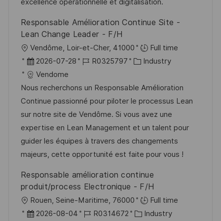
r
i
excellence opérationnelle et digitalisation.
i
V
e
c
Responsable Amélioration Continue Site -
e
h
Lean Change Leader - F/H
r
u
O
Vendôme, Loir-et-Cher, 41000
Full time
ö
n
r
D
J
K
2026-07-28
R0325797
Industry
f
g
t
a
o
a
Vendome
f
t
b
t
Nous recherchons un Responsable Amélioration
e
u
-
e
Continue passionné pour piloter le processus Lean
n
m
I
g
sur notre site de Vendôme. Si vous avez une
t
d
D
o
expertise en Lean Management et un talent pour
l
e
r
guider les équipes à travers des changements
i
r
i
majeurs, cette opportunité est faite pour vous !
c
V
e
Responsable amélioration continue
h
e
produit/process Electronique - F/H
u
r
O
Rouen, Seine-Maritime, 76000
Full time
n
ö
r
D
J
K
2026-08-04
R0314672
Industry
g
f