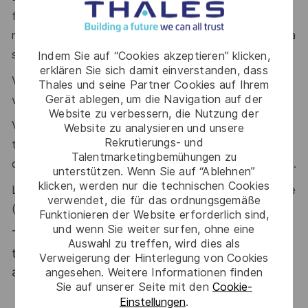
formation de 6 mois (environ jusqu'à Avril 2027) est
nécessaire sur ce poste impliquant des déplacements la
semaine sur notre site de Limours (91).
Indem Sie auf “Cookies akzeptieren” klicken,
erklären Sie sich damit einverstanden, dass
Votre capacité à piloter en transverse, votre rigueur et
Thales und seine Partner Cookies auf Ihrem
Gerät ablegen, um die Navigation auf der
votre sens de la priorisation sont reconnus.
Website zu verbessern, die Nutzung der
Vos qualités de communication et votre goût pour le
Website zu analysieren und unsere
Rekrutierungs- und
travail en équipe vous permettent de fédérer et
Talentmarketingbemühungen zu
d’engager des acteurs variés autour des objectifs série.
unterstützen. Wenn Sie auf “Ablehnen”
klicken, werden nur die technischen Cookies
La connaissance des méthodes d’amélioration continue
verwendet, die für das ordnungsgemäße
(Lean, 9S, QRQC) serait appréciée.
Funktionieren der Website erforderlich sind,
und wenn Sie weiter surfen, ohne eine
Thales, entreprise Handi-Engagée, reconnait
Auswahl zu treffen, wird dies als
tous les talents. La diversité est notre meilleur
Verweigerung der Hinterlegung von Cookies
atout. Postulez et rejoignez nous !
angesehen. Weitere Informationen finden
Sie auf unserer Seite mit den
Cookie-
Einstellungen
.