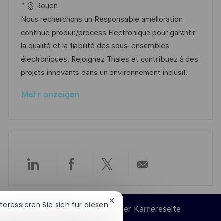
t
a
o
a
Rouen
f
t
b
t
Nous recherchons un Responsable amélioration
e
u
-
e
continue produit/process Electronique pour garantir
n
m
I
g
la qualité et la fiabilité des sous-ensembles
t
d
D
o
électroniques. Rejoignez Thales et contribuez à des
l
e
r
projets innovants dans un environnement inclusif.
i
r
i
c
Mehr anzeigen
V
e
h
e
u
r
n
ö
g
f
f
Über
Über
Über
Per
e
n
LinkedIn
Facebook
Twitter
E-
Chatbot-
nteressieren Sie sich für diesen
t
Cookie-Einstellungen der Karriereseite
Benachrichtigung
l