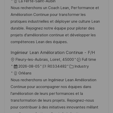
t
a
o
a
La Ferté-Saint-Aubin
f
t
b
t
Nous recherchons un Coach Lean, Performance et
e
u
-
e
Amélioration Continue pour transformer les
n
m
I
g
pratiques industrielles et déployer une culture Lean
t
d
D
o
durable. Rejoignez notre équipe pour piloter des
l
e
r
projets d'amélioration continue et développer les
i
r
i
compétences Lean des équipes.
c
V
e
h
Ingénieur Lean Amélioration Continue - F/H
e
u
O
Fleury-les-Aubrais, Loiret, 45000
Full time
r
n
r
D
J
K
2026-08-05
R0334482
Industry
ö
g
t
a
o
a
Orléans
f
t
b
t
Nous recherchons un Ingénieur Lean Amélioration
f
u
-
e
Continue pour accompagner nos équipes dans
e
m
I
g
l'amélioration de leurs performances et la
n
d
D
o
transformation de leurs projets. Rejoignez-nous
t
e
r
pour contribuer à des initiatives innovantes mêlant
l