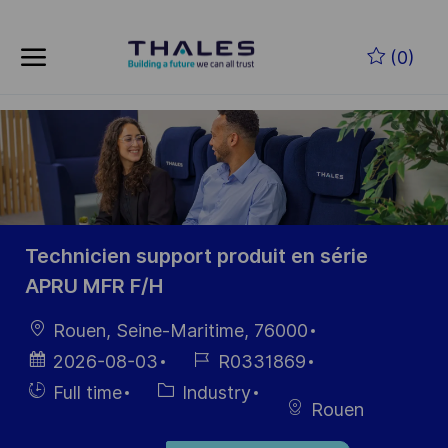
Skip to main content
Zum Hauptinhalt springen
(0)
-
-
Technicien support produit en série
APRU MFR F/H
Ort
Rouen, Seine-Maritime, 76000
Datum der
Job-
2026-08-03
R0331869
Veröffentlichung
ID
Einstellunngstyp
Kategorie
Full time
Industry
Rouen