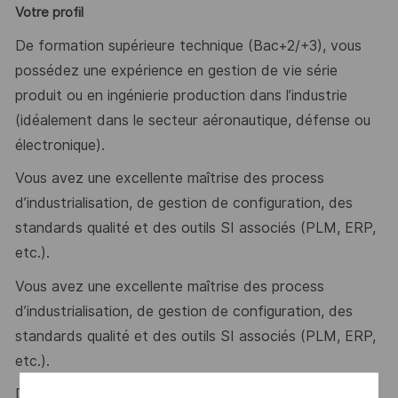
Votre profil
De formation supérieure technique (Bac+2/+3), vous
possédez une expérience en gestion de vie série
produit ou en ingénierie production dans l’industrie
(idéalement dans le secteur aéronautique, défense ou
électronique).
Vous avez une excellente maîtrise des process
d’industrialisation, de gestion de configuration, des
standards qualité et des outils SI associés (PLM, ERP,
etc.).
Vous avez une excellente maîtrise des process
d’industrialisation, de gestion de configuration, des
standards qualité et des outils SI associés (PLM, ERP,
etc.).
Dans le cadre de votre intégration, une période de