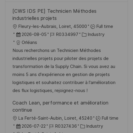
[CWS IDS PE] Technicien Méthodes
industrielles projets
O
Fleury-les-Aubrais, Loiret, 45000
Full time
r
D
J
K
2026-08-05
R0334997
Industry
t
a
o
a
Orléans
t
b
t
Nous recherchons un Technicien Méthodes
u
-
e
industrielles projets pour piloter des projets de
m
I
g
transformation de la Supply Chain. Si vous avez au
d
D
o
moins 5 ans d'expérience en gestion de projets
e
r
logistiques et souhaitez contribuer à l'amélioration
r
i
des flux logistiques, rejoignez-nous !
V
e
Coach Lean, performance et amélioration
e
continue
r
O
La Ferté-Saint-Aubin, Loiret, 45240
Full time
ö
r
D
J
K
2026-07-22
R0327436
Industry
f