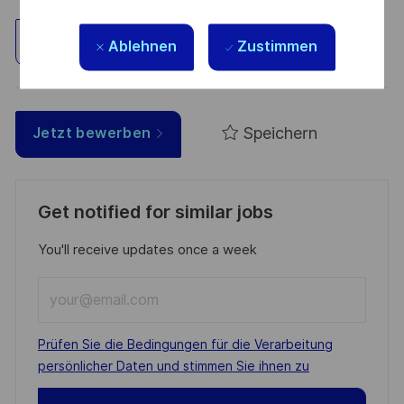
Standort erkunden
Ablehnen
Zustimmen
Speichern
Jetzt bewerben
Get notified for similar jobs
You'll receive updates once a week
Enter
Email
address
Required
Prüfen Sie die Bedingungen für die Verarbeitung
(Required)
persönlicher Daten und stimmen Sie ihnen zu