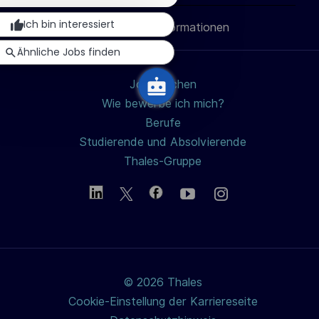
teilen
teilen
teilen
Mail
schließen
i
Ich bin interessiert
Persönliche Informationen
teilen
c
Ähnliche Jobs finden
h
u
Jobs suchen
n
Wie bewerbe ich mich?
g
Berufe
Studierende und Absolvierende
Thales-Gruppe
© 2026 Thales
Cookie-Einstellung der Karriereseite