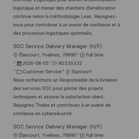
m
e
I
logistique et mener des chantiers d’amélioration
d
g
D
continue selon la méthodologie Lean. Rejoignez-
e
o
nous pour contribuer à un avenir de confiance et à
r
r
des processus logistiques optimisés.
V
i
SOC Service Delivery Manager (H/F)
e
e
O
Élancourt, Yvelines, 78990
Full time
r
r
D
J
2026-08-05
R0335332
ö
t
a
K
o
Customer Service
Elancourt
f
t
a
b
Nous recherchons un Responsable de la livraison
f
u
t
-
des services SOC pour piloter des projets
e
m
e
I
techniques et assurer la satisfaction client.
n
d
g
D
Rejoignez Thales et contribuez à un avenir de
t
e
o
confiance en cybersécurité.
l
r
r
i
SOC Service Delivery Manager (H/F)
V
i
c
O
Élancourt, Yvelines, 78990
Full time
e
e