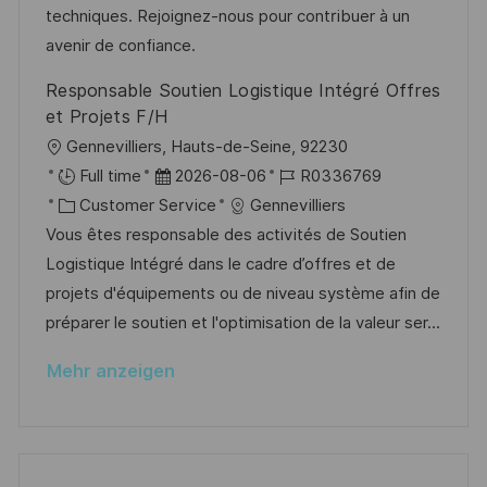
r
r
techniques. Rejoignez-nous pour contribuer à un
l
V
i
avenir de confiance.
i
e
e
c
Responsable Soutien Logistique Intégré Offres
r
h
et Projets F/H
ö
u
O
Gennevilliers, Hauts-de-Seine, 92230
f
n
r
D
J
Full time
2026-08-06
R0336769
f
g
t
K
a
o
Customer Service
Gennevilliers
e
a
t
b
Vous êtes responsable des activités de Soutien
n
t
u
-
Logistique Intégré dans le cadre d’offres et de
t
e
m
I
projets d'équipements ou de niveau système afin de
l
g
d
D
préparer le soutien et l'optimisation de la valeur ser...
i
o
e
c
Mehr anzeigen
r
r
h
i
V
u
e
e
n
r
g