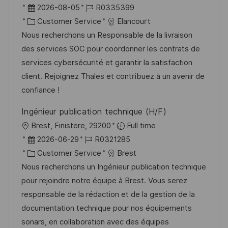
h
r
D
J
2026-08-05
R0335399
r
u
t
a
K
o
Customer Service
Elancourt
ö
n
t
a
b
Nous recherchons un Responsable de la livraison
f
g
u
t
-
des services SOC pour coordonner les contrats de
f
m
e
I
services cybersécurité et garantir la satisfaction
e
d
g
D
client. Rejoignez Thales et contribuez à un avenir de
n
e
o
confiance !
t
r
r
l
Ingénieur publication technique (H/F)
V
i
i
O
Brest, Finistere, 29200
Full time
e
e
c
r
D
J
2026-06-29
R0321285
r
h
t
a
K
o
Customer Service
Brest
ö
u
t
a
b
Nous recherchons un Ingénieur publication technique
f
n
u
t
-
pour rejoindre notre équipe à Brest. Vous serez
f
g
m
e
I
responsable de la rédaction et de la gestion de la
e
d
g
D
documentation technique pour nos équipements
n
e
o
sonars, en collaboration avec des équipes
t