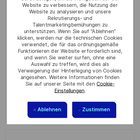
Website zu verbessern, die Nutzung der
Get notified for similar jobs
Website zu analysieren und unsere
Rekrutierungs- und
Talentmarketingbemühungen zu
You'll receive updates once a week
unterstützen. Wenn Sie auf “Ablehnen”
klicken, werden nur die technischen Cookies
Enter
verwendet, die für das ordnungsgemäße
Email
Funktionieren der Website erforderlich sind,
address
und wenn Sie weiter surfen, ohne eine
Required
Prüfen Sie die Bedingungen für die Verarbeitung
(Required)
Auswahl zu treffen, wird dies als
persönlicher Daten und stimmen Sie ihnen zu
Verweigerung der Hinterlegung von Cookies
angesehen. Weitere Informationen finden
Aktivieren
Sie auf unserer Seite mit den
Cookie-
Einstellungen
.
Manage alerts
Ablehnen
Zustimmen
Manage alerts