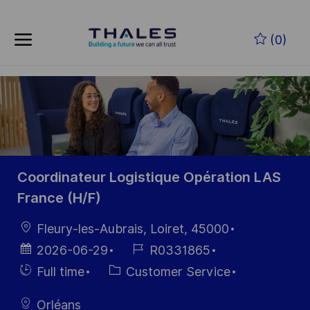
Skip to main content
Zum Hauptinhalt springen
(0)
-
-
Coordinateur Logistique Opération LAS
France (H/F)
Ort
Fleury-les-Aubrais, Loiret, 45000
Datum der
Job-
2026-06-29
R0331865
Veröffentlichung
ID
Einstellunngstyp
Kategorie
Full time
Customer Service
Orléans