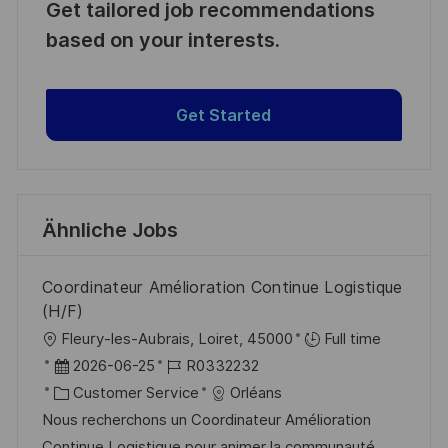
Get tailored job recommendations
based on your interests.
Get Started
Ähnliche Jobs
Coordinateur Amélioration Continue Logistique
(H/F)
O
Fleury-les-Aubrais, Loiret, 45000
Full time
r
D
J
2026-06-25
R0332232
t
a
K
o
Customer Service
Orléans
t
a
b
Nous recherchons un Coordinateur Amélioration
u
t
-
Continue Logistique pour animer la communauté