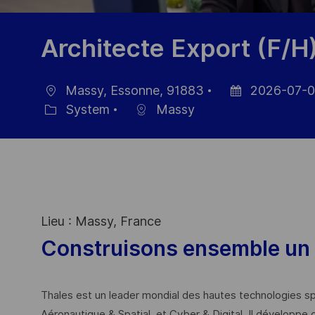
Architecte Export (F/H
Massy, Essonne, 91883
2026-07-
Ort
Datum
System
Massy
Kategorie
der
Veröffentlichung
Lieu : Massy, France
Construisons ensemble un 
Thales est un leader mondial des hautes technologies spé
Aéronautique & Spatial, et Cyber & Digital. Il développe 