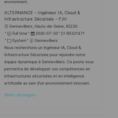
ö
environment.
u
f
n
ALTERNANCE – Ingénieur IA, Cloud &
f
g
Infrastructure Sécurisée – F/H
e
O
Gennevilliers, Hauts-de-Seine, 92230
n
r
D
J
Full time
2026-07-30
R0321471
t
t
K
a
o
System
Gennevilliers
l
a
t
b
Nous recherchons un Ingénieur IA, Cloud &
i
t
u
-
Infrastructure Sécurisée pour rejoindre notre
c
e
m
I
équipe dynamique à Gennevilliers. Ce poste vous
h
g
d
D
permettra de développer vos compétences en
u
o
e
infrastructures sécurisées et en intelligence
n
r
r
artificielle au sein d'un environnement innovant.
g
i
V
Mehr anzeigen
e
e
r
ö