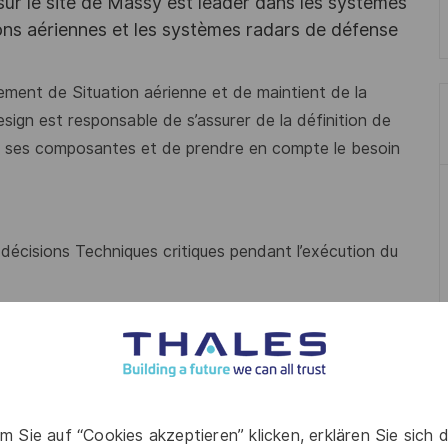
 sur le site de Massy est leader dans les systèmes
s aériennes et les systèmes radars de défense
ement de Situation aérienne et de maintient de la
sign est responsable de s’assurer de la définition de
es ses composantes et de prendre en compte le besoin
 décisions Techniques critiques pendant l’exécution du
 prendre en compte les attendus des différentes parties
, les feuilles de routes techniques et le politiques
s (TSD), les documents de validation de Design (DVa)
m Sie auf “Cookies akzeptieren” klicken, erklären Sie sich 
de système (DAR, SSDD, Technical Roadmap, …)