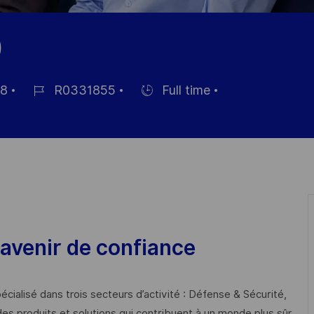
)
08
R0331855
Full time
Job-
Einstellunngstyp
ID
avenir de confiance
cialisé dans trois secteurs d’activité : Défense & Sécurité,
des produits et solutions qui contribuent à un monde plus sûr,