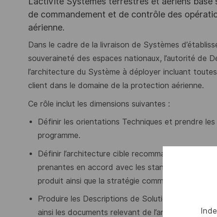
L’activité Systèmes terrestres et aériens basé
de commandement et de contrôle des opération
aérienne.
Dans le cadre de la livraison de Systèmes d’établiss
souveraineté des espaces nationaux, l’autorité de De
l’architecture du Système à déployer incluant tout
client dans le domaine de la protection aérienne.
Ce rôle inclut les dimensions suivantes :
Définir les orientations Techniques et prendre les
programme.
Définir l’architecture cible recommandée afin de
prenantes en accord avec les standards applicables
produit ainsi que la stratégie commerciale.
Produire les Descriptions de Solutions Technique
Inde
ainsi les documents relevant de l’architecture 