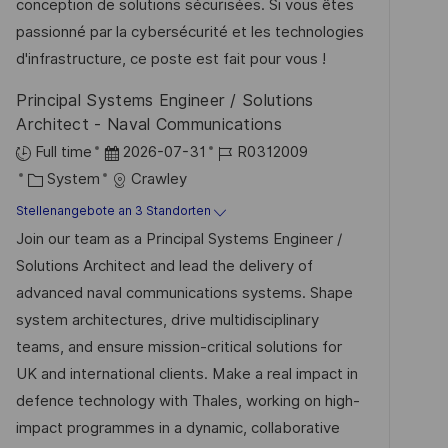
m
I
g
conception de solutions sécurisées. Si vous êtes
e
d
D
o
passionné par la cybersécurité et les technologies
n
e
r
d'infrastructure, ce poste est fait pour vous !
t
r
i
l
Principal Systems Engineer / Solutions
V
e
i
Architect - Naval Communications
e
c
D
J
Full time
2026-07-31
R0312009
r
h
K
a
o
System
Crawley
ö
u
a
t
b
Stellenangebote an 3 Standorten
f
n
t
u
-
Join our team as a Principal Systems Engineer /
f
g
e
m
I
Solutions Architect and lead the delivery of
e
g
d
D
advanced naval communications systems. Shape
n
o
e
system architectures, drive multidisciplinary
t
r
r
teams, and ensure mission-critical solutions for
l
i
V
UK and international clients. Make a real impact in
i
e
e
defence technology with Thales, working on high-
c
r
impact programmes in a dynamic, collaborative
h