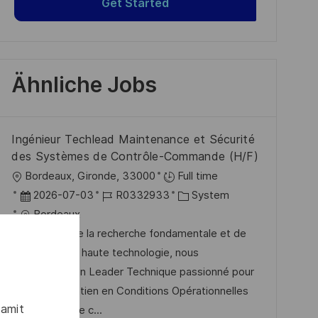
Get Started
Ähnliche Jobs
Ingénieur Techlead Maintenance et Sécurité
des Systèmes de Contrôle-Commande (H/F)
O
Bordeaux, Gironde, 33000
Full time
r
D
J
K
2026-07-03
R0332933
System
t
a
o
a
Bordeaux
t
b
t
À la croisée de la recherche fondamentale et de
u
-
e
l’ingénierie de haute technologie, nous
m
I
g
recherchons un Leader Technique passionné pour
d
D
o
piloter le Maintien en Conditions Opérationnelles
damit
e
r
du système de c...