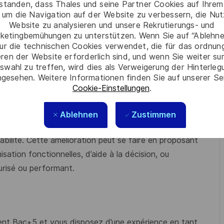
rstanden, dass Thales und seine Partner Cookies auf Ihrem
i pourraient subvenir lors du développement et du
 um die Navigation auf der Website zu verbessern, die Nu
Website zu analysieren und unsere Rekrutierungs- und
ketingbemühungen zu unterstützen. Wenn Sie auf “Ablehnen
ur die technischen Cookies verwendet, die für das ordnu
ingénierie, de développement, programmatiques et client
eren der Website erforderlich sind, und wenn Sie weiter su
portées sont en accord avec les objectifs globaux
swahl zu treffen, wird dies als Verweigerung der Hinterle
gesehen. Weitere Informationen finden Sie auf unserer Se
Cookie-Einstellungen
.
 réalisé en accord avec les choix techniques réalisés
ntes et attendus (internes et externes)
Ablehnen
Zustimmen
tions techniques afin de répondre au mieux aux objectifs
bilité. Cette amélioration peut se faire en proposant
sation fonctionnelles, d’aide à la décision, ou
urisé ou performant.
lent Bac+5 et vous disposez d’une expérience en tant