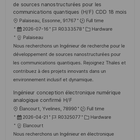
r
n
de sources nanostructurées pour les
ö
communications quantiques (H/F) CDD 18 mois
g
f
O
Palaiseau, Essonne, 91767
Full time
f
r
D
J
K
2026-07-16
R0333578
Hardware
e
t
a
o
a
Palaiseau
n
t
b
t
Nous recherchons un Ingénieur de recherche pour le
t
u
-
e
développement de sources nanostructurées pour
l
m
I
g
les communications quantiques. Rejoignez Thales et
i
d
D
o
contribuez à des projets innovants dans un
c
e
r
environnement inclusif et dynamique.
h
r
i
Ingénieur conception électronique numérique
u
V
e
analogique confirmé H/F
n
e
O
Élancourt, Yvelines, 78990
Full time
g
r
r
D
J
K
2026-04-21
R0325077
Hardware
ö
t
a
o
a
Elancourt
f
t
b
t
Nous recherchons un Ingénieur en électronique
f