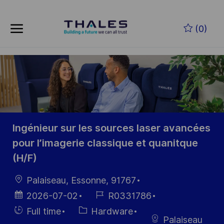
Skip to main content
Zum Hauptinhalt springen
(0)
-
-
Ingénieur sur les sources laser avancées
pour l’imagerie classique et quanitque
(H/F)
Ort
Palaiseau, Essonne, 91767
Datum der
Job-
2026-07-02
R0331786
Veröffentlichung
ID
Einstellunngstyp
Kategorie
Full time
Hardware
Palaiseau