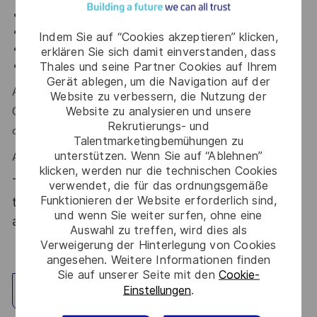
Optique non-linéaire, LIDAR, optique quantique.
Instrumentation/interfaçage et traitement d’images.
Indem Sie auf “Cookies akzeptieren” klicken,
Maîtrise de
Matlab
,
SolidWorks
ou
FreeCad
.
erklären Sie sich damit einverstanden, dass
Thales und seine Partner Cookies auf Ihrem
Anglais (niveau C1 attendu)
Gerät ablegen, um die Navigation auf der
Autonomie
, Rigueur scientifique, Esprit d’équipe,
Website zu verbessern, die Nutzung der
Website zu analysieren und unsere
Capacité à communiquer des résultats techniques
sont
Rekrutierungs- und
des atouts que l'on vous reconnait ?
Talentmarketingbemühungen zu
unterstützen. Wenn Sie auf “Ablehnen”
Alors ce poste est fait pour vous !
klicken, werden nur die technischen Cookies
Thales, entreprise Handi-Engagée, reconnait
verwendet, die für das ordnungsgemäße
Funktionieren der Website erforderlich sind,
tous les talents. La diversité est notre meilleur
und wenn Sie weiter surfen, ohne eine
atout. Postulez et rejoignez nous !
Auswahl zu treffen, wird dies als
Verweigerung der Hinterlegung von Cookies
angesehen. Weitere Informationen finden
Sie auf unserer Seite mit den
Cookie-
Einstellungen
.
Standort erkunden