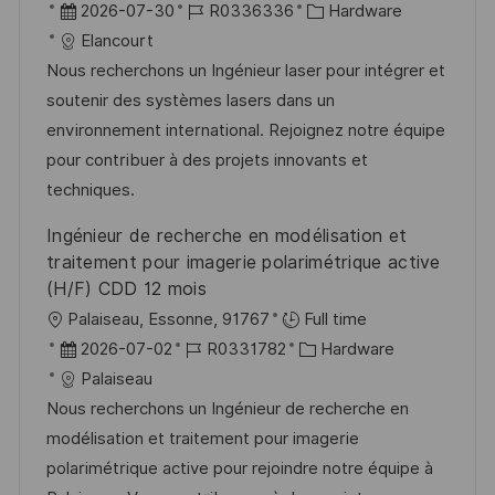
r
D
J
K
2026-07-30
R0336336
Hardware
t
a
o
a
Elancourt
t
b
t
Nous recherchons un Ingénieur laser pour intégrer et
u
-
e
soutenir des systèmes lasers dans un
m
I
g
environnement international. Rejoignez notre équipe
d
D
o
pour contribuer à des projets innovants et
e
r
techniques.
r
i
Ingénieur de recherche en modélisation et
V
e
traitement pour imagerie polarimétrique active
e
(H/F) CDD 12 mois
r
O
Palaiseau, Essonne, 91767
Full time
ö
r
D
J
K
2026-07-02
R0331782
Hardware
f
t
a
o
a
Palaiseau
f
t
b
t
Nous recherchons un Ingénieur de recherche en
e
u
-
e
modélisation et traitement pour imagerie
n
m
I
g
polarimétrique active pour rejoindre notre équipe à
t