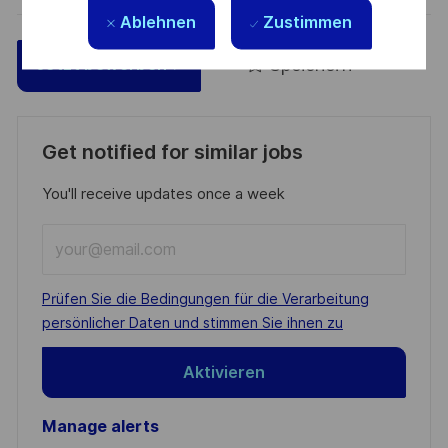
Ablehnen
Zustimmen
Speichern
Jetzt bewerben
Get notified for similar jobs
You'll receive updates once a week
Enter
Email
address
Required
Prüfen Sie die Bedingungen für die Verarbeitung
(Required)
persönlicher Daten und stimmen Sie ihnen zu
Aktivieren
Manage alerts