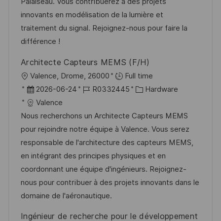
d
D
o
Palaiseau. Vous contribuerez à des projets
l
e
r
innovants en modélisation de la lumière et
i
r
i
traitement du signal. Rejoignez-nous pour faire la
c
V
e
différence !
h
e
Architecte Capteurs MEMS (F/H)
u
r
O
Valence, Drome, 26000
Full time
n
ö
r
D
J
K
2026-06-24
R0332445
Hardware
g
f
t
a
o
a
Valence
f
t
b
t
Nous recherchons un Architecte Capteurs MEMS
e
u
-
e
pour rejoindre notre équipe à Valence. Vous serez
n
m
I
g
responsable de l'architecture des capteurs MEMS,
t
d
D
o
en intégrant des principes physiques et en
l
e
r
coordonnant une équipe d'ingénieurs. Rejoignez-
i
r
i
nous pour contribuer à des projets innovants dans le
c
V
e
domaine de l'aéronautique.
h
e
u
Ingénieur de recherche pour le développement