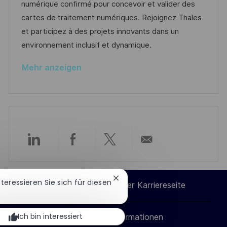
u
-
e
numérique confirmé pour concevoir et valider des
e
m
I
g
cartes de traitement numériques. Rejoignez Thales
n
d
D
o
et participez à des projets innovants dans un
t
e
r
environnement inclusif et dynamique.
l
r
i
i
Mehr anzeigen
V
e
c
e
h
r
u
ö
n
f
g
f
Über
Über
Über
Per
e
n
LinkedIn
Facebook
Twitter
E-
Chatbot-
t
Interessieren Sie sich für diesen
Cookie-Einstellungen der Karriereseite
Benachrichtigung
l
teilen
teilen
teilen
Mail
schließen
i
Ich bin interessiert
Persönliche Informationen
teilen
c