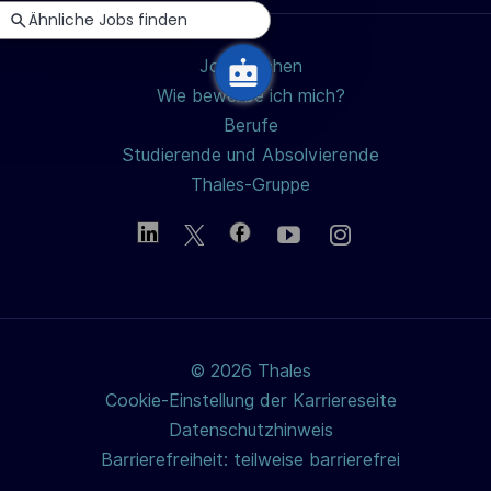
Ähnliche Jobs finden
h
u
Jobs suchen
n
Wie bewerbe ich mich?
g
Berufe
Studierende und Absolvierende
Thales-Gruppe
© 2026 Thales
Cookie-Einstellung der Karriereseite
Datenschutzhinweis
Barrierefreiheit: teilweise barrierefrei