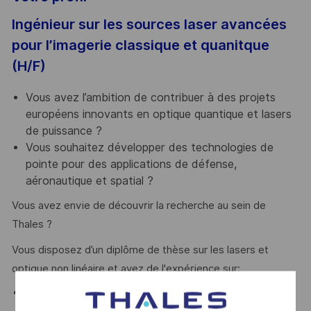
Ingénieur sur les sources laser avancées
pour l’imagerie classique et quanitque
(H/F)
Vous avez l’ambition de
contribuer à des projets
européens innovants
en optique quantique et lasers
de puissance ?
Vous souhaitez
développer des technologies de
pointe
pour des applications de défense,
aéronautique et spatial ?
Vous avez envie de découvrir la recherche au sein de
Thales ?
Vous disposez d’un diplôme de thèse sur les lasers et
optique non linéaire et avez de l'expérience sur:
Lasers à état solide et fibres optiques (domaine
infrarouge).