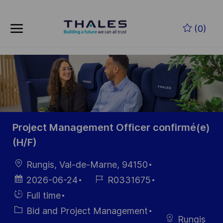
Skip to main content
Zum Hauptinhalt springen
(0)
-
-
Project Management Officer confirmé(e)
(H/F)
Ort
Rungis, Val-de-Marne, 94150
Datum der
Job-
2026-06-24
R0331675
Veröffentlichung
ID
Einstellunngstyp
Full time
Kategorie
Bid and Project Management
Rungis