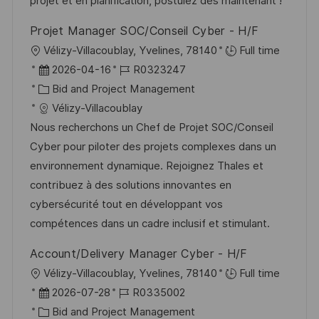
projet et en planification, postulez dès maintenant !
i
i
V
c
Projet Manager SOC/Conseil Cyber - H/F
e
e
h
O
Vélizy-Villacoublay, Yvelines, 78140
Full time
r
u
r
D
J
2026-04-16
R0323247
ö
n
t
a
K
o
Bid and Project Management
f
g
t
a
b
Vélizy-Villacoublay
f
u
t
-
Nous recherchons un Chef de Projet SOC/Conseil
e
m
e
I
Cyber pour piloter des projets complexes dans un
n
d
g
D
environnement dynamique. Rejoignez Thales et
t
e
o
contribuez à des solutions innovantes en
l
r
r
cybersécurité tout en développant vos
i
V
i
compétences dans un cadre inclusif et stimulant.
c
e
e
h
Account/Delivery Manager Cyber - H/F
r
u
O
Vélizy-Villacoublay, Yvelines, 78140
Full time
ö
n
r
D
J
2026-07-28
R0335002
f
g
t
a
K
o
Bid and Project Management
f