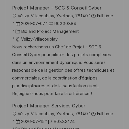
Project Manager - SOC & Conseil Cyber
O
Vélizy-Villacoublay, Yvelines, 78140
Full time
r
D
J
2026-07-07
R0330384
t
a
K
o
Bid and Project Management
t
a
b
Vélizy-Villacoublay
u
t
-
Nous recherchons un Chef de Projet - SOC &
m
e
I
Conseil Cyber pour piloter des projets complexes
d
g
D
dans un environnement dynamique. Vous serez
e
o
responsable de la gestion des offres techniques et
r
r
commerciales, de la coordination d'équipes
V
i
pluridisciplinaires et de la satisfaction client.
e
e
Rejoignez-nous pour faire la différence !
r
Project Manager Services Cyber
ö
O
Vélizy-Villacoublay, Yvelines, 78140
Full time
f
r
D
J
2026-07-15
R0333124
f
t
a
K
o