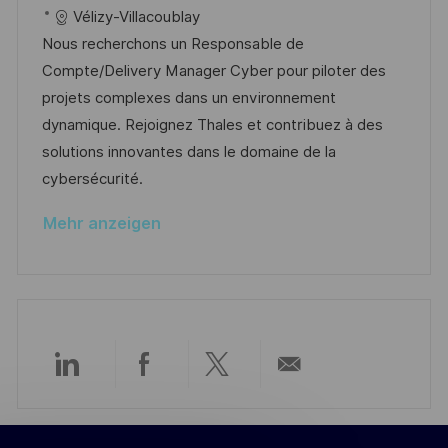
t
a
b
Vélizy-Villacoublay
e
u
t
-
Nous recherchons un Responsable de
n
m
e
I
Compte/Delivery Manager Cyber pour piloter des
t
d
g
D
projets complexes dans un environnement
l
e
o
dynamique. Rejoignez Thales et contribuez à des
i
r
r
solutions innovantes dans le domaine de la
c
V
i
cybersécurité.
h
e
e
u
Mehr anzeigen
r
n
ö
g
f
f
e
n
Über
Über
Über
Per
t
l
LinkedIn
Facebook
Twitter
E-
i