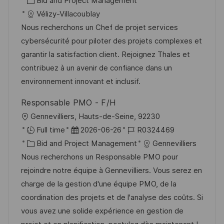
Bid and Project Management
e
t
a
b
Vélizy-Villacoublay
n
u
t
-
Nous recherchons un Chef de projet services
t
m
e
I
cybersécurité pour piloter des projets complexes et
l
d
g
D
garantir la satisfaction client. Rejoignez Thales et
i
e
o
contribuez à un avenir de confiance dans un
c
r
r
environnement innovant et inclusif.
h
V
i
u
Responsable PMO - F/H
e
e
n
O
Gennevilliers, Hauts-de-Seine, 92230
r
g
r
D
J
Full time
2026-06-26
R0324469
ö
t
K
a
o
Bid and Project Management
Gennevilliers
f
a
t
b
Nous recherchons un Responsable PMO pour
f
t
u
-
rejoindre notre équipe à Gennevilliers. Vous serez en
e
e
m
I
charge de la gestion d'une équipe PMO, de la
n
g
d
D
coordination des projets et de l'analyse des coûts. Si
t
o
e
vous avez une solide expérience en gestion de
l
r
r