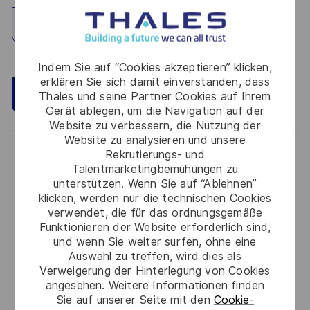
Standort erkunden
Indem Sie auf “Cookies akzeptieren” klicken,
erklären Sie sich damit einverstanden, dass
Speichern
Jetzt bewerben
Thales und seine Partner Cookies auf Ihrem
Gerät ablegen, um die Navigation auf der
Website zu verbessern, die Nutzung der
Website zu analysieren und unsere
Get notified for similar jobs
Rekrutierungs- und
Talentmarketingbemühungen zu
unterstützen. Wenn Sie auf “Ablehnen”
You'll receive updates once a week
klicken, werden nur die technischen Cookies
verwendet, die für das ordnungsgemäße
Enter
Funktionieren der Website erforderlich sind,
Email
und wenn Sie weiter surfen, ohne eine
address
Auswahl zu treffen, wird dies als
Required
Prüfen Sie die Bedingungen für die Verarbeitung
(Required)
Verweigerung der Hinterlegung von Cookies
persönlicher Daten und stimmen Sie ihnen zu
angesehen. Weitere Informationen finden
Sie auf unserer Seite mit den
Cookie-
Aktivieren