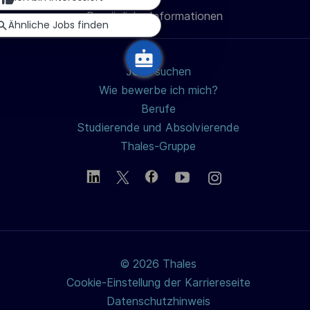
h
Persönliche Informationen
teilen
u
Ähnliche Jobs finden
n
g
Jobs suchen
Wie bewerbe ich mich?
Berufe
Studierende und Absolvierende
Thales-Gruppe
© 2026 Thales
Cookie-Einstellung der Karriereseite
Datenschutzhinweis