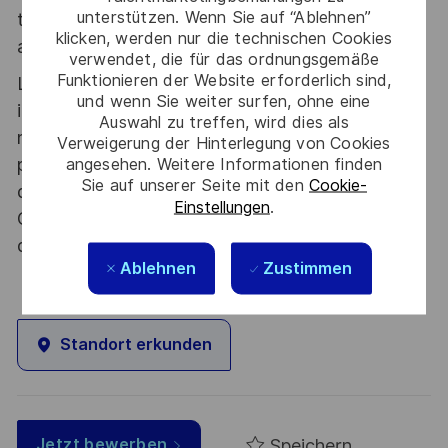
unterstützen. Wenn Sie auf “Ablehnen”
tous les talents. La diversité est notre meilleur
klicken, werden nur die technischen Cookies
atout. Postulez et rejoignez nous !
verwendet, die für das ordnungsgemäße
Funktionieren der Website erforderlich sind,
Le poste pouvant nécessiter d'accéder à des
und wenn Sie weiter surfen, ohne eine
informations relevant du secret de la défense
Auswahl zu treffen, wird dies als
nationale, la personne retenue fera l'objet d'une
Verweigerung der Hinterlegung von Cookies
procédure d’habilitation, conformément aux
angesehen. Weitere Informationen finden
Sie auf unserer Seite mit den
Cookie-
dispositions des articles R.2311-1 et suivants du
Einstellungen
.
Code de la défense et de l’IGI 1300 SGDSN/PSE
du 09 août 2021.
Ablehnen
Zustimmen
Standort erkunden
Speichern
Jetzt bewerben