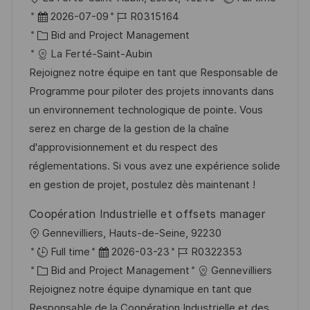
ö
r
D
J
2026-07-09
R0315164
f
t
a
K
o
Bid and Project Management
f
t
a
b
La Ferté-Saint-Aubin
e
u
t
-
Rejoignez notre équipe en tant que Responsable de
n
m
e
I
Programme pour piloter des projets innovants dans
t
d
g
D
un environnement technologique de pointe. Vous
l
e
o
serez en charge de la gestion de la chaîne
i
r
r
d'approvisionnement et du respect des
c
V
i
réglementations. Si vous avez une expérience solide
h
e
e
en gestion de projet, postulez dès maintenant !
u
r
n
Coopération Industrielle et offsets manager
ö
g
O
Gennevilliers, Hauts-de-Seine, 92230
f
r
D
J
Full time
2026-03-23
R0322353
f
t
K
a
o
Bid and Project Management
Gennevilliers
e
a
t
b
Rejoignez notre équipe dynamique en tant que
n
t
u
-
Responsable de la Coopération Industrielle et des