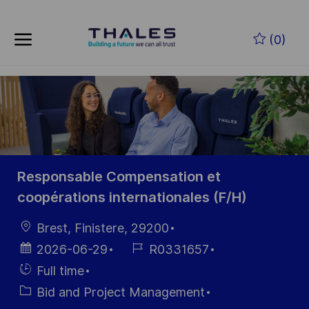
Skip to main content
Zum Hauptinhalt springen
(0)
-
-
Responsable Compensation et
coopérations internationales (F/H)
Ort
Brest, Finistere, 29200
Datum der
Job-
2026-06-29
R0331657
Veröffentlichung
ID
Einstellunngstyp
Full time
Kategorie
Bid and Project Management