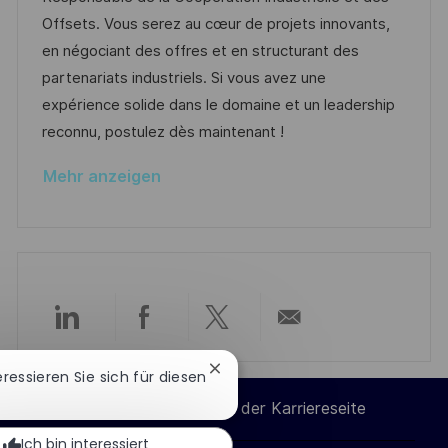
t
e
m
I
Offsets. Vous serez au cœur de projets innovants,
l
g
d
D
en négociant des offres et en structurant des
i
o
e
partenariats industriels. Si vous avez une
c
r
r
expérience solide dans le domaine et un leadership
h
i
V
reconnu, postulez dès maintenant !
u
e
e
n
Mehr anzeigen
r
g
ö
f
f
e
n
Über
Über
Über
Per
t
l
Chatbot-
teressieren Sie sich für diesen
LinkedIn
Facebook
Twitter
E-
Benachrichtigung
i
Cookie-Einstellungen der Karriereseite
schließen
c
teilen
teilen
teilen
Mail
Ich bin interessiert