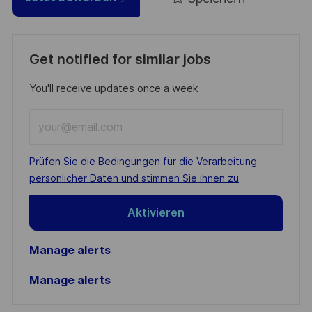
Get notified for similar jobs
You'll receive updates once a week
Enter
Email
address
Required
Prüfen Sie die Bedingungen für die Verarbeitung
(Required)
persönlicher Daten und stimmen Sie ihnen zu
Aktivieren
Manage alerts
Manage alerts