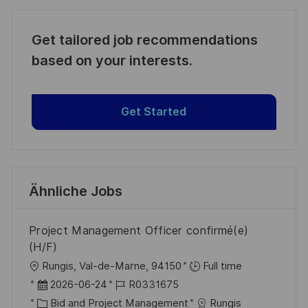
Get tailored job recommendations
based on your interests.
Get Started
Ähnliche Jobs
Project Management Officer confirmé(e)
(H/F)
O
Rungis, Val-de-Marne, 94150
Full time
r
D
J
2026-06-24
R0331675
t
a
K
o
Bid and Project Management
Rungis