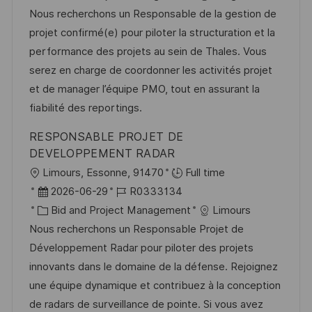
t
a
b
Nous recherchons un Responsable de la gestion de
u
t
-
projet confirmé(e) pour piloter la structuration et la
m
e
I
performance des projets au sein de Thales. Vous
d
g
D
serez en charge de coordonner les activités projet
e
o
et de manager l’équipe PMO, tout en assurant la
r
r
fiabilité des reportings.
V
i
RESPONSABLE PROJET DE
e
e
DEVELOPPEMENT RADAR
r
O
Limours, Essonne, 91470
Full time
ö
r
D
J
2026-06-29
R0333134
f
t
a
K
o
Bid and Project Management
Limours
f
t
a
b
Nous recherchons un Responsable Projet de
e
u
t
-
Développement Radar pour piloter des projets
n
m
e
I
innovants dans le domaine de la défense. Rejoignez
t
d
g
D
une équipe dynamique et contribuez à la conception
l
e
o
de radars de surveillance de pointe. Si vous avez