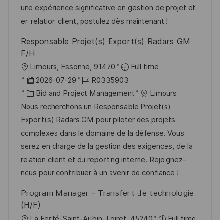
i
r
r
une expérience significative en gestion de projet et
c
V
i
en relation client, postulez dès maintenant !
h
e
e
Responsable Projet(s) Export(s) Radars GM
u
r
F/H
n
ö
O
Limours, Essonne, 91470
Full time
g
f
r
D
J
2026-07-29
R0335903
f
t
a
K
o
Bid and Project Management
Limours
e
t
a
b
Nous recherchons un Responsable Projet(s)
n
u
t
-
Export(s) Radars GM pour piloter des projets
t
m
e
I
complexes dans le domaine de la défense. Vous
l
d
g
D
serez en charge de la gestion des exigences, de la
i
e
o
relation client et du reporting interne. Rejoignez-
c
r
r
nous pour contribuer à un avenir de confiance !
h
V
i
Program Manager - Transfert de technologie
u
e
e
(H/F)
n
r
O
La Ferté-Saint-Aubin, Loiret, 45240
Full time
g