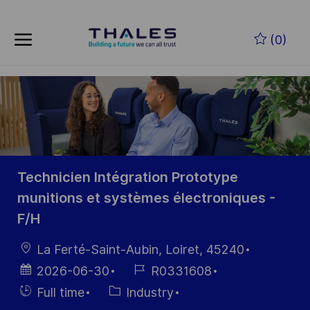
Skip to main content
Zum Hauptinhalt springen
(0)
-
-
Technicien Intégration Prototype
munitions et systèmes électroniques -
F/H
Ort
La Ferté-Saint-Aubin, Loiret, 45240
Datum der
Job-
2026-06-30
R0331608
Veröffentlichung
ID
Einstellunngstyp
Kategorie
Full time
Industry