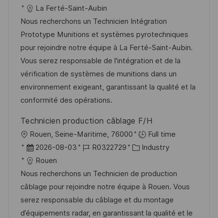
f
t
a
o
a
La Ferté-Saint-Aubin
e
t
b
t
Nous recherchons un Technicien Intégration
n
u
-
e
Prototype Munitions et systèmes pyrotechniques
t
m
I
g
pour rejoindre notre équipe à La Ferté-Saint-Aubin.
l
d
D
o
Vous serez responsable de l'intégration et de la
i
e
r
vérification de systèmes de munitions dans un
c
r
i
environnement exigeant, garantissant la qualité et la
h
V
e
conformité des opérations.
u
e
n
Technicien production câblage F/H
r
g
O
Rouen, Seine-Maritime, 76000
Full time
ö
r
D
J
K
2026-08-03
R0322729
Industry
f
t
a
o
a
Rouen
f
t
b
t
Nous recherchons un Technicien de production
e
u
-
e
câblage pour rejoindre notre équipe à Rouen. Vous
n
m
I
g
serez responsable du câblage et du montage
t
d
D
o
d’équipements radar, en garantissant la qualité et le