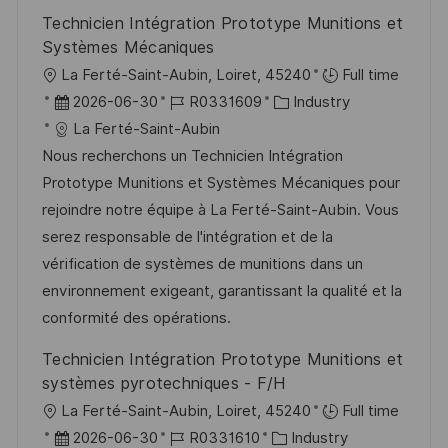
Technicien Intégration Prototype Munitions et
Systèmes Mécaniques
O
La Ferté-Saint-Aubin, Loiret, 45240
Full time
r
D
J
K
2026-06-30
R0331609
Industry
t
a
o
a
La Ferté-Saint-Aubin
t
b
t
Nous recherchons un Technicien Intégration
u
-
e
Prototype Munitions et Systèmes Mécaniques pour
m
I
g
rejoindre notre équipe à La Ferté-Saint-Aubin. Vous
d
D
o
serez responsable de l'intégration et de la
e
r
vérification de systèmes de munitions dans un
r
i
environnement exigeant, garantissant la qualité et la
V
e
conformité des opérations.
e
Technicien Intégration Prototype Munitions et
r
systèmes pyrotechniques - F/H
ö
O
La Ferté-Saint-Aubin, Loiret, 45240
Full time
f
r
D
J
K
2026-06-30
R0331610
Industry