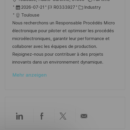
n
r
r
D
J
K
2026-07-21
R0333927
Industry
g
ö
t
a
o
a
Toulouse
f
t
b
t
Nous recherchons un Responsable Procédés Micro
f
u
-
e
électronique pour piloter et optimiser les procédés
e
m
I
g
microélectroniques, garantir leur performance et
n
d
D
o
collaborer avec les équipes de production.
t
e
r
Rejoignez-nous pour contribuer à des projets
l
r
i
innovants dans un environnement dynamique.
i
V
e
c
Mehr anzeigen
e
h
r
u
ö
n
f
g
f
e
Über
Über
Über
Per
n