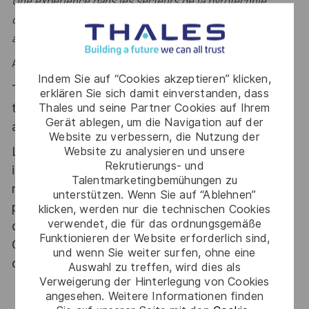
Une expérience dans les secteurs de la pyrotechnie,
défense ou équipements critiques est particulièrement
appréciée.
Alors ce poste est fait pour vous !
Indem Sie auf “Cookies akzeptieren” klicken,
Thales, entreprise Handi-Engagée, reconnait
erklären Sie sich damit einverstanden, dass
tous les talents. La diversité est notre meilleur
Thales und seine Partner Cookies auf Ihrem
Gerät ablegen, um die Navigation auf der
atout. Postulez et rejoignez nous !
Website zu verbessern, die Nutzung der
Le poste pouvant nécessiter d'accéder à des
Website zu analysieren und unsere
Rekrutierungs- und
informations relevant du secret de la défense
Talentmarketingbemühungen zu
nationale, la personne retenue fera l'objet d'une
unterstützen. Wenn Sie auf “Ablehnen”
procédure d’habilitation, conformément aux
klicken, werden nur die technischen Cookies
verwendet, die für das ordnungsgemäße
dispositions des articles R.2311-1 et suivants du
Funktionieren der Website erforderlich sind,
Code de la défense et de l’IGI 1300 SGDSN/PSE
und wenn Sie weiter surfen, ohne eine
du 09 août 2021.
Auswahl zu treffen, wird dies als
Verweigerung der Hinterlegung von Cookies
angesehen. Weitere Informationen finden