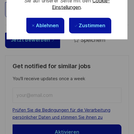
Sie auf unserer Seite mit den
Cookie-
Einstellungen
.
Standort erkunden
Ablehnen
Zustimmen
Speichern
Jetzt bewerben
Get notified for similar jobs
You'll receive updates once a week
Enter
Email
address
Required
Prüfen Sie die Bedingungen für die Verarbeitung
(Required)
persönlicher Daten und stimmen Sie ihnen zu
Aktivieren