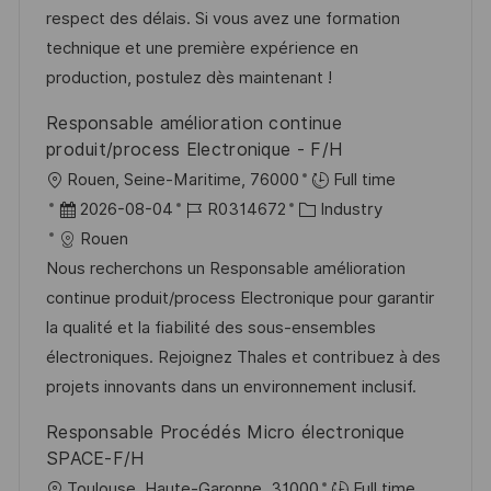
l
e
r
respect des délais. Si vous avez une formation
i
r
i
technique et une première expérience en
c
V
e
production, postulez dès maintenant !
h
e
u
Responsable amélioration continue
r
n
produit/process Electronique - F/H
ö
g
O
Rouen, Seine-Maritime, 76000
Full time
f
r
D
J
K
2026-08-04
R0314672
Industry
f
t
a
o
a
Rouen
e
t
b
t
Nous recherchons un Responsable amélioration
n
u
-
e
continue produit/process Electronique pour garantir
t
m
I
g
la qualité et la fiabilité des sous-ensembles
l
d
D
o
électroniques. Rejoignez Thales et contribuez à des
i
e
r
projets innovants dans un environnement inclusif.
c
r
i
Responsable Procédés Micro électronique
h
V
e
SPACE-F/H
u
e
O
Toulouse, Haute-Garonne, 31000
Full time