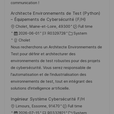
V
e
communication !
c
e
h
Architecte Environnements de Test (Python)
r
u
– Équipements de Cybersécurité (F/H)
ö
n
O
Cholet, Maine-et-Loire, 49300
Full time
f
g
r
D
J
K
2026-06-01
R0329728
System
f
t
a
o
a
Cholet
e
t
b
t
Nous recherchons un Architecte Environnements de
n
u
-
e
Test pour définir et architecturer des
t
m
I
g
environnements de test robustes pour des projets
l
d
D
o
de cybersécurité. Vous serez responsable de
i
e
r
l'automatisation et de l'industrialisation des
c
r
i
environnements de test, tout en intégrant des
h
V
e
solutions d'intelligence artificielle.
u
e
n
Ingénieur Système Cybersécurité F/H
r
g
O
Limours, Essonne, 91470
Full time
ö
r
D
J
K
2026-07-15
R0332821
System