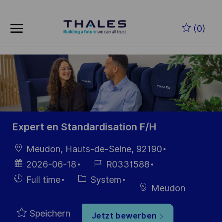
Skip to main content
Zum Hauptinhalt springen
(0)
-
-
Expert en Standardisation F/H
Ort
Meudon, Hauts-de-Seine, 92190
Datum der
Job-
2026-06-18
R0331588
Veröffentlichung
ID
Einstellunngstyp
Kategorie
Full time
System
Meudon
Speichern
Jetzt bewerben