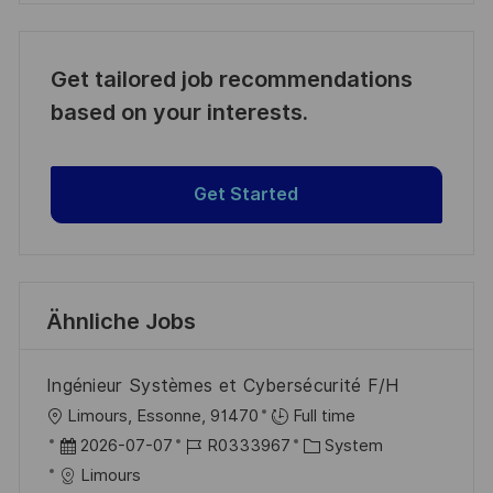
Get tailored job recommendations
based on your interests.
Get Started
Ähnliche Jobs
Ingénieur Systèmes et Cybersécurité F/H
O
Limours, Essonne, 91470
Full time
r
D
J
K
2026-07-07
R0333967
System
t
a
o
a
Limours