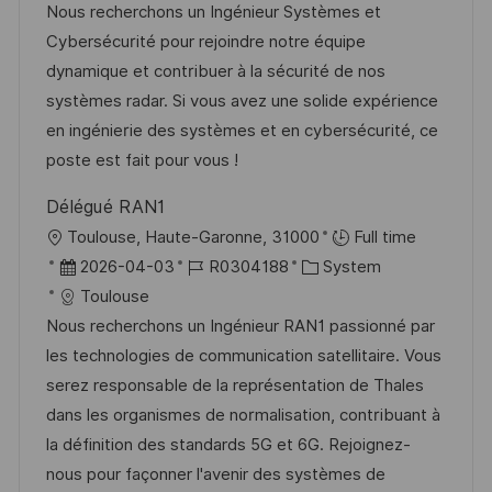
t
b
t
Nous recherchons un Ingénieur Systèmes et
u
-
e
Cybersécurité pour rejoindre notre équipe
m
I
g
dynamique et contribuer à la sécurité de nos
d
D
o
systèmes radar. Si vous avez une solide expérience
e
r
en ingénierie des systèmes et en cybersécurité, ce
r
i
poste est fait pour vous !
V
e
Délégué RAN1
e
O
Toulouse, Haute-Garonne, 31000
Full time
r
r
D
J
K
2026-04-03
R0304188
System
ö
t
a
o
a
Toulouse
f
t
b
t
Nous recherchons un Ingénieur RAN1 passionné par
f
u
-
e
les technologies de communication satellitaire. Vous
e
m
I
g
serez responsable de la représentation de Thales
n
d
D
o
dans les organismes de normalisation, contribuant à
t
e
r
la définition des standards 5G et 6G. Rejoignez-
l
r
i
nous pour façonner l'avenir des systèmes de
i