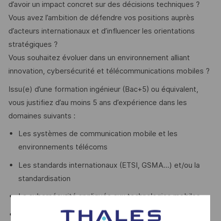
d’avoir un impact concret sur des décisions techniques ?
Vous avez l’ambition de défendre vos positions auprès
d’acteurs internationaux et d’influencer les orientations
stratégiques ?
Vous souhaitez évoluer dans un environnement alliant
innovation, cybersécurité et télécommunications mobiles ?
Issu(e) d’une formation ingénieur (Bac+5) ou équivalent,
vous justifiez d’au moins 5 ans d’expérience dans les
domaines suivants :
Les systèmes de communication mobile et les
environnements télécoms
Les standards internationaux (ETSI, GSMA…) et/ou la
standardisation
La cybersécurité appliquée aux technologies mobiles
Le travail en environnement transverse (R&D, produit,