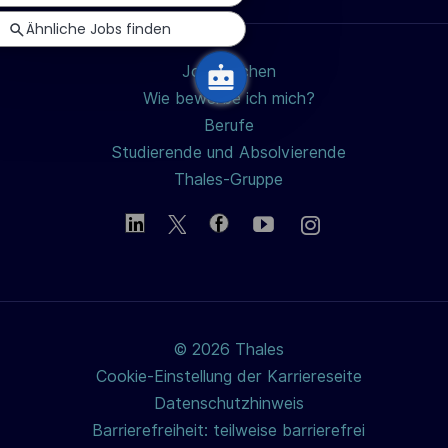
teilen
u
Ähnliche Jobs finden
n
g
Jobs suchen
Wie bewerbe ich mich?
Berufe
Studierende und Absolvierende
Thales-Gruppe
© 2026 Thales
Cookie-Einstellung der Karriereseite
Datenschutzhinweis
Barrierefreiheit: teilweise barrierefrei