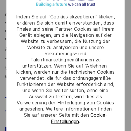
business)
Communication et pédagogie de haut niveau, esprit
Indem Sie auf “Cookies akzeptieren” klicken,
erklären Sie sich damit einverstanden, dass
stratégique, influence et négociation, proactivité et
Thales und seine Partner Cookies auf Ihrem
résolution de problèmes sont des atouts que l’on vous
Gerät ablegen, um die Navigation auf der
reconnait ?
Website zu verbessern, die Nutzung der
Website zu analysieren und unsere
Alors ce poste est fait pour vous !
Rekrutierungs- und
Talentmarketingbemühungen zu
Thales, entreprise Handi-Engagée, reconnait
unterstützen. Wenn Sie auf “Ablehnen”
tous les talents. La diversité est notre meilleur
klicken, werden nur die technischen Cookies
atout. Postulez et rejoignez nous !
verwendet, die für das ordnungsgemäße
Funktionieren der Website erforderlich sind,
und wenn Sie weiter surfen, ohne eine
Auswahl zu treffen, wird dies als
Verweigerung der Hinterlegung von Cookies
Standort erkunden
angesehen. Weitere Informationen finden
Sie auf unserer Seite mit den
Cookie-
Einstellungen
.