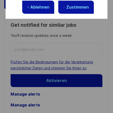
Speichern
Jetzt bewerben
Ablehnen
Zustimmen
Get notified for similar jobs
You'll receive updates once a week
Enter
Email
address
Required
Prüfen Sie die Bedingungen für die Verarbeitung
(Required)
persönlicher Daten und stimmen Sie ihnen zu
Aktivieren
Manage alerts
Manage alerts