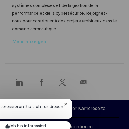
l
g
d
D
systèmes complexes et de la gestion de la
i
o
e
performance et de la cybersécurité. Rejoignez-
c
r
r
nous pour contribuer à des projets ambitieux dans le
h
i
V
domaine aéronautique !
u
e
e
n
Mehr anzeigen
r
g
ö
f
f
e
n
Über
Über
Über
Per
t
l
LinkedIn
Facebook
Twitter
E-
Chatbot-
i
Interessieren Sie sich für diesen
Cookie-Einstellungen der Karriereseite
Benachrichtigung
c
teilen
teilen
teilen
Mail
schließen
h
Ich bin interessiert
Persönliche Informationen