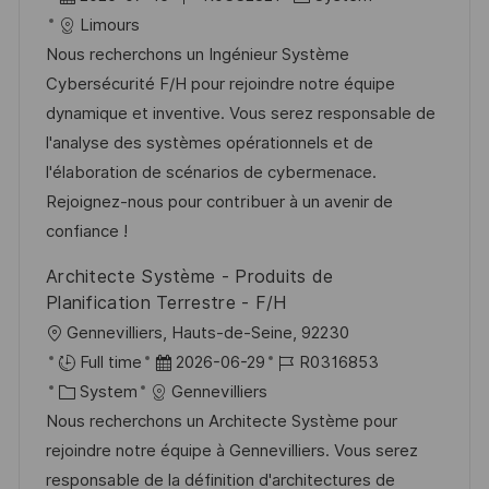
f
t
a
o
a
Limours
f
t
b
t
Nous recherchons un Ingénieur Système
e
u
-
e
Cybersécurité F/H pour rejoindre notre équipe
n
m
I
g
dynamique et inventive. Vous serez responsable de
t
d
D
o
l'analyse des systèmes opérationnels et de
l
e
r
l'élaboration de scénarios de cybermenace.
i
r
i
Rejoignez-nous pour contribuer à un avenir de
c
V
e
confiance !
h
e
u
Architecte Système - Produits de
r
n
Planification Terrestre - F/H
ö
g
O
Gennevilliers, Hauts-de-Seine, 92230
f
r
D
J
Full time
2026-06-29
R0316853
f
t
K
a
o
System
Gennevilliers
e
a
t
b
Nous recherchons un Architecte Système pour
n
t
u
-
rejoindre notre équipe à Gennevilliers. Vous serez
t
e
m
I
responsable de la définition d'architectures de