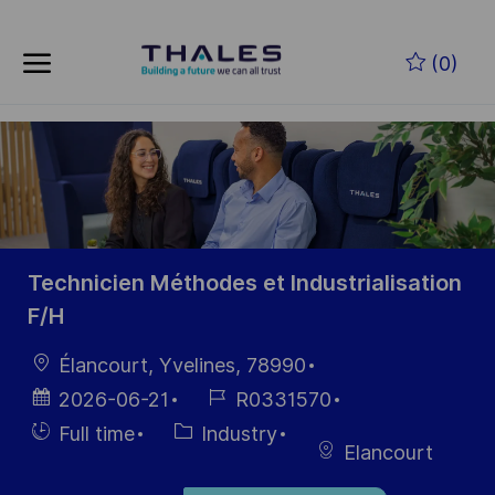
Skip to main content
Zum Hauptinhalt springen
(0)
-
-
Technicien Méthodes et Industrialisation
F/H
Ort
Élancourt, Yvelines, 78990
Datum der
Job-
2026-06-21
R0331570
Veröffentlichung
ID
Einstellunngstyp
Kategorie
Full time
Industry
Elancourt