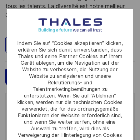
tous les talents. La diversité est notre meilleur
atout. Postulez et rejoignez nous !
Indem Sie auf “Cookies akzeptieren” klicken,
Standort erkunden
erklären Sie sich damit einverstanden, dass
Thales und seine Partner Cookies auf Ihrem
Gerät ablegen, um die Navigation auf der
Website zu verbessern, die Nutzung der
Website zu analysieren und unsere
Speichern
Jetzt bewerben
Rekrutierungs- und
Talentmarketingbemühungen zu
unterstützen. Wenn Sie auf “Ablehnen”
klicken, werden nur die technischen Cookies
Get notified for similar jobs
verwendet, die für das ordnungsgemäße
Funktionieren der Website erforderlich sind,
You'll receive updates once a week
und wenn Sie weiter surfen, ohne eine
Auswahl zu treffen, wird dies als
Enter
Verweigerung der Hinterlegung von Cookies
Email