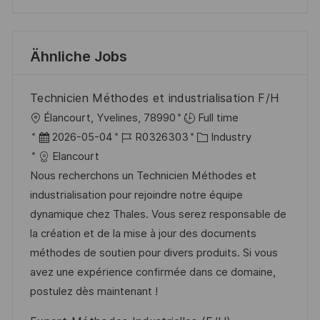
Ähnliche Jobs
Technicien Méthodes et industrialisation F/H
O
Élancourt, Yvelines, 78990
Full time
r
D
J
K
2026-05-04
R0326303
Industry
t
a
o
a
Elancourt
t
b
t
Nous recherchons un Technicien Méthodes et
u
-
e
industrialisation pour rejoindre notre équipe
m
I
g
dynamique chez Thales. Vous serez responsable de
d
D
o
la création et de la mise à jour des documents
e
r
méthodes de soutien pour divers produits. Si vous
r
i
avez une expérience confirmée dans ce domaine,
V
e
postulez dès maintenant !
e