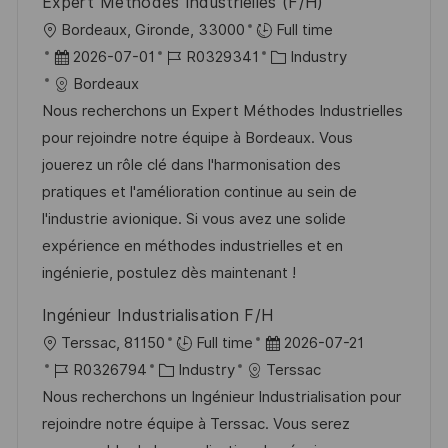
Expert Méthodes Industrielles (F/H)
r
O
Bordeaux, Gironde, 33000
Full time
ö
r
D
J
K
2026-07-01
R0329341
Industry
f
t
a
o
a
Bordeaux
f
t
b
t
Nous recherchons un Expert Méthodes Industrielles
e
u
-
e
pour rejoindre notre équipe à Bordeaux. Vous
n
m
I
g
jouerez un rôle clé dans l'harmonisation des
t
d
D
o
pratiques et l'amélioration continue au sein de
l
e
r
l'industrie avionique. Si vous avez une solide
i
r
i
expérience en méthodes industrielles et en
c
V
e
ingénierie, postulez dès maintenant !
h
e
u
Ingénieur Industrialisation F/H
r
n
O
D
Terssac, 81150
Full time
2026-07-21
ö
g
r
J
K
a
R0326794
Industry
Terssac
f
t
o
a
t
Nous recherchons un Ingénieur Industrialisation pour
f
b
t
u
rejoindre notre équipe à Terssac. Vous serez
e