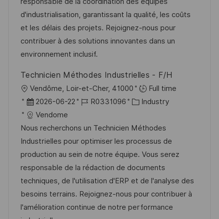
-
e
m
responsable de la coordination des équipes
n
I
g
d
d'industrialisation, garantissant la qualité, les coûts
t
D
o
e
et les délais des projets. Rejoignez-nous pour
l
r
r
contribuer à des solutions innovantes dans un
i
i
V
environnement inclusif.
c
e
e
h
Technicien Méthodes Industrielles - F/H
r
u
O
Vendôme, Loir-et-Cher, 41000
Full time
ö
n
r
D
J
K
2026-06-22
R0331096
Industry
f
g
t
a
o
a
Vendome
f
t
b
t
Nous recherchons un Technicien Méthodes
e
u
-
e
Industrielles pour optimiser les processus de
n
m
I
g
production au sein de notre équipe. Vous serez
t
d
D
o
responsable de la rédaction de documents
l
e
r
techniques, de l'utilisation d'ERP et de l'analyse des
i
r
i
besoins terrains. Rejoignez-nous pour contribuer à
c
V
e
l'amélioration continue de notre performance
h