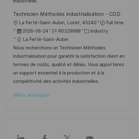
e
industrielle.
u
r
n
Technicien Méthodes industrialisation - CDD
ö
g
O
La Ferté-Saint-Aubin, Loiret, 45240
Full time
f
r
D
J
K
2026-06-24
R0329688
Industry
f
t
a
o
a
La Ferté-Saint-Aubin
e
t
b
t
Nous recherchons un Technicien Méthodes
n
u
-
e
industrialisation pour garantir la satisfaction client en
t
m
I
g
termes de coûts, qualité et délais. Vous apporterez
l
d
D
o
un support essentiel à la production et à la
i
e
r
compétitivité des activités industrielles.
c
r
i
h
Mehr anzeigen
V
e
u
e
n
r
g
ö
f